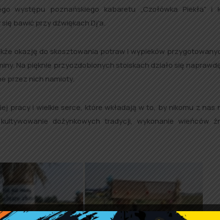
tego występu poznańskiego kabaretu „Czołówka Piekła” i 
 się bawić przy dźwiękach Dj’a.
akże okazję do skosztowania potraw i wypieków przygotowany
iny. Na pięknie przyozdobionych stoiskach działo się naprawdę 
 przez nich namioty.
j pracy i wielkie serce, które wkładają w to, by nikomu z nas 
kultywowanie dożynkowych tradycji, wykonanie wieńców ż