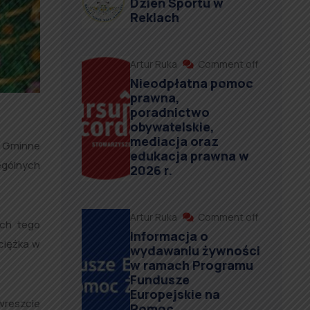
Dzień Sportu w
Reklach
Artur Ruka
Comment off
Nieodpłatna pomoc
prawna,
poradnictwo
obywatelskie,
mediacja oraz
ki Gminne
edukacja prawna w
ególnych
2026 r.
Artur Ruka
Comment off
ch tego
Informacja o
ciężka w
wydawaniu żywności
w ramach Programu
Fundusze
Europejskie na
wreszcie
Pomoc