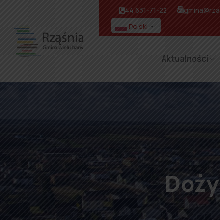
44 631-71-22
gmina@rzas
Polski
▼
Aktualności
Doży