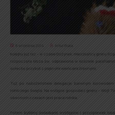
8 września 2014
Artur Ruka
Kolejny już raz – w czasie Dożynek, mieszkańcy gminy Rzą
rozpoczęła Msza św. odprawiona w kościele parafialnym
sołectw przybyli z pięknymi wieńcami żniwnymi.
Tuż po nabożeństwie delegacje barwnym korowodem 
rolniczego święta. Na wstępie gospodarz gminy – Wójt T
obecnych czasach jest praca rolnika.
Potem byliśmy świadkami występów i przyśpiewek loka