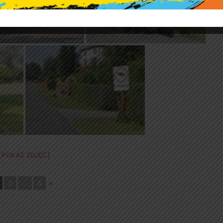
[POKAZ ZDJĘĆ]
2
...
8
►