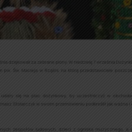
śnia dziękowali za zebrane plony. W niedzielę 7 września Dożyn
 pw. Św. Macieja w Rząśni, na którą przedstawiciele poszcz
udały się na plac dożynkowy, by uczestniczyć w obchoda
omasz Stolarczyk w swoim przemówieniu podkreślił jak ważna i 
lnych zespołów ludowych, dzieci z ogniska muzycznego, a 