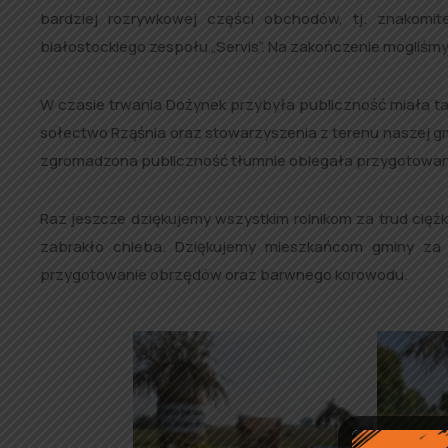
bardziej rozrywkowej części obchodów, tj. znakomi
białostockiego zespołu „Servis”. Na zakończenie mogliśmy
W czasie trwania Dożynek przybyła publiczność miała t
sołectwo Rząśnia oraz stowarzyszenia z terenu naszej gm
zgromadzona publiczność tłumnie oblegała przygotowane
Raz jeszcze dziękujemy wszystkim rolnikom za trud ciężkie
zabrakło chleba. Dziękujemy mieszkańcom gminy za 
przygotowanie obrzędów oraz barwnego korowodu.