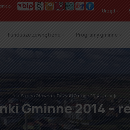
nia.pl
Urząd
Fundusze zewnętrzne
Programy gminne
⌂
Strona Główna
Dożynki Gminne 2014 – relacja
nki Gminne 2014 – re