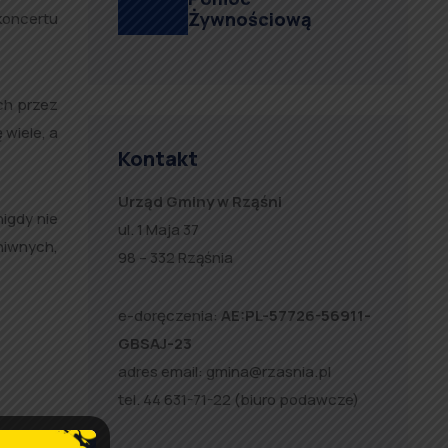
Żywnościową
koncertu
ch przez
wiele, a
Kontakt
Urząd Gminy w Rząśni
nigdy nie
ul. 1 Maja 37
niwnych,
98 – 332 Rząśnia
e-doręczenia:
AE:PL-57726-56911-
GBSAJ-23
adres email:
gmina@rzasnia.pl
tel. 44 631-71-22 (biuro podawcze)