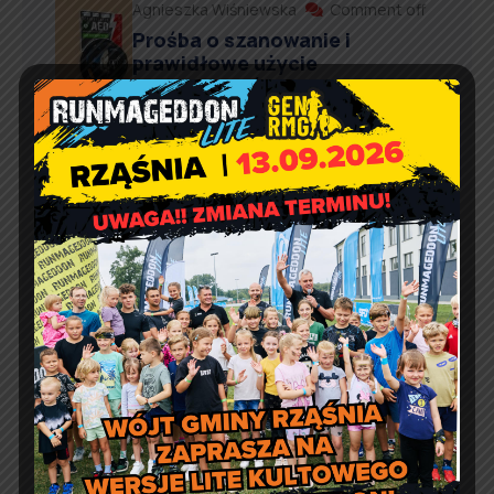
Agnieszka Wiśniewska
Comment off
Prośba o szanowanie i
prawidłowe użycie
defibrylatorów AED
Artur Ruka
Comment off
Relacja z Pikniku Rodzinnego
w Suchowoli
Artur Ruka
Comment off
Dzień Sportu w Reklach
Kontakt