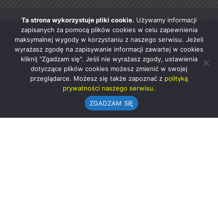
Ta strona wykorzystuje pliki cookie.
Używamy informacji
zapisanych za pomocą plików cookies w celu zapewnienia
maksymalnej wygody w korzystaniu z naszego serwisu. Jeżeli
wyrażasz zgodę na zapisywanie informacji zawartej w cookies
kliknij "Zgadzam się". Jeśli nie wyrażasz zgody, ustawienia
dotyczące plików cookies możesz zmienić w swojej
przeglądarce. Możesz się także zapoznać z
polityką
prywatności naszego serwisu.
ZGADZAM SIĘ
Urząd Gminy w Rząśni
ul. 1 Maja 37
98-332 Rząśnia
AE:PL-57726-56911-GBSAJ-23 (e-doręczenia)
gmina@rzasnia.pl