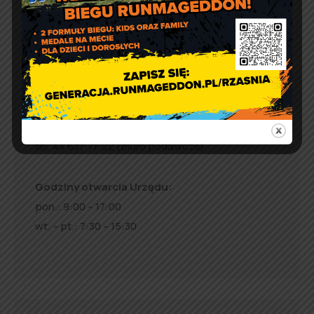
Urząd Gminy w Rząśni
ul. 1 Maja 37
98 – 332 Rząśnia
e-doręczenia:
AE:PL-57726-56911-GBSAJ-23
adres email:
gmina@rzasnia.pl
tel. 44 631-71-22 (biuro podawcze)
Godziny otwarcia Urzędu:
pon.: 9:00 – 17:00
wt. – pt.: 7:30 – 15:30