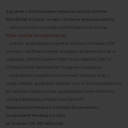
Zgodnie z informacjami wskazanymi na stronie
WFOŚiGW w Łodzi, w celu złożenia wniosku należy:
– założyć konto na portalu beneficjenta na stronie:
https://portal.wfosigw.lodz.pl/
;
– pobrać, a następnie wypełnić aktywny formularz PDF
wniosku o dofinansowanie dostępny po lewej stronie w
zakładce „DEDYKOWANA OFERTA DLA BENEFICJENTA
(FORMULARZE WNIOSKÓW) Programy i konkursy”.
– wydrukować wypełniony formularz wniosku wraz z
załącznikami, podpisać i dostarczyć: w formie papierowej
do siedziby Funduszu lub za pośrednictwem Platformy
Usług Administracji Publicznej (ePUAP)
Wojewódzki Fundusz Ochrony Środowiska
i
Gospodarki Wodnej w Łodzi
ul. Dubois 118, 93-465 Łódź