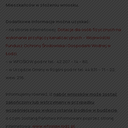
Mieszkańców w złożeniu wniosku.
Dodatkowe informacje można uzyskać:
– na stronie internetowej:
Dotacje dla osób fizycznych na
wykonanie przyłączy kanalizacyjnych – Wojewódzki
Fundusz Ochrony Środowiska i Gospodarki Wodnej w
Łodzi
,
– w WFOŚIGW pod nr tel.: 42 207 – 14 – 80,
– w Urzędzie Gminy w Rząśni pod nr tel. 44 631 – 71 – 22,
wew. 216.
Informujemy również, iż
nabór wniosków może zostać
zakończony lub wstrzymany w przypadku
wcześniejszego wykorzystania środków w budżecie
,
o czym zostaną Państwo informowani poprzez stronę
internetową:
www.wfosigw.lodz.pl
.