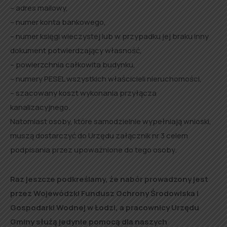
– adres mailowy,
– numer konta bankowego,
– numer księgi wieczystej lub w przypadku jej braku inny
dokument potwierdzający własność,
– powierzchnia całkowita budynku,
– numery PESEL wszystkich właścicieli nieruchomości,
– szacowany koszt wykonania przyłącza
kanalizacyjnego.
Natomiast osoby, które samodzielnie wypełniają wnioski,
muszą dostarczyć do Urzędu załącznik nr 3 celem
podpisania przez upoważnione do tego osoby.
Raz jeszcze podkreślamy, że nabór prowadzony jest
przez Wojewódzki Fundusz Ochrony Środowiska i
Gospodarki Wodnej w Łodzi, a pracownicy Urzędu
Gminy służą jedynie pomocą dla naszych