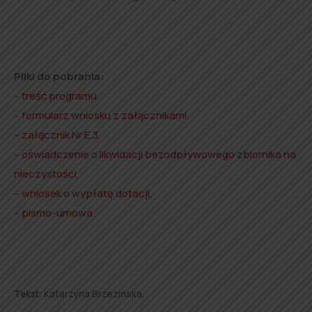
Pliki do pobrania:
–
treść programu
,
–
formularz wniosku z załącznikami
,
–
załącznik Nr E.3
,
–
oświadczenie o likwidacji bezodpływowego zbiornika na
nieczystości
,
–
wniosek o wypłatę dotacji
,
–
pismo-umowa
.
Tekst:
Katarzyna Brzezińska.