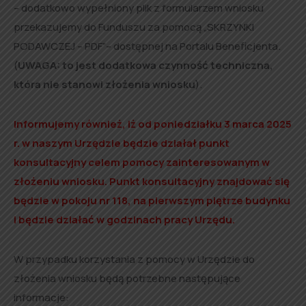
– dodatkowo wypełniony plik z formularzem wniosku
przekazujemy do Funduszu za pomocą „SKRZYNKI
PODAWCZEJ – PDF”– dostępnej na Portalu Beneficjenta.
(
UWAGA: to jest dodatkowa czynność techniczna,
która nie stanowi złożenia wniosku
).
Informujemy również, iż od poniedziałku 3 marca 2025
r. w naszym Urzędzie będzie działał punkt
konsultacyjny celem pomocy zainteresowanym w
złożeniu wniosku. Punkt konsultacyjny znajdować się
będzie w pokoju nr 118, na pierwszym piętrze budynku
i będzie działać w godzinach pracy Urzędu.
W przypadku korzystania z pomocy w Urzędzie do
złożenia wniosku będą potrzebne następujące
informacje: