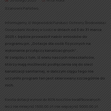
26 lutego 2025
Artur Ruka
Szanowni Państwo,
Informujemy, iż Wojewódzki Fundusz Ochrony Środowiska i
Gospodarki Wodnej w Łodzi
w dniach od 3 do 31 marca
2025 r. będzie prowadził nabór wniosków do
programu pn. „Dotacje dla osób fizycznych na
wykonanie przyłączy kanalizacyjnych” .
W związku z tym, iż wielu naszych mieszkańców,
którzy mają możliwość podłączenia się do sieci
kanalizacji sanitarnej, w dalszym ciągu tego nie
uczyniło program ten jest skierowany szczególnie do
nich.
Kwota dotacji wynosi do 80% kosztów kwalifikowanych
lecz nie mniej niż 1500,00 zł i nie więcej niż 5000,00 zł.