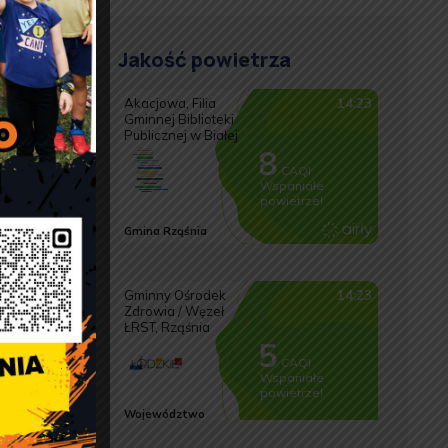
Jakość powietrza
a
s