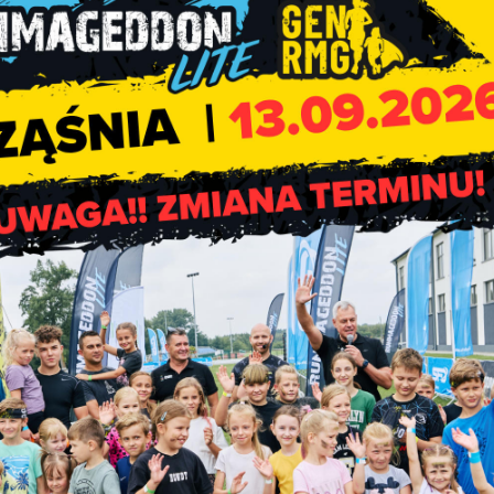
tatach, które mają rozwijać pasje tworzenia. Dodatkowym ce
 rozwój sołectwa.
 w Będkowie i obejmują warsztaty ceramiczne, fotograficzne, świ
 Całość działań zostanie podsumowana wystawą prac mieszkań
do 11 listopada 2016 r. – informacje na temat dokładnych terminów
ie internetowej Gminy Rząśnia.