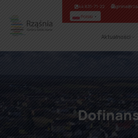
44 631-71-22
gmina@rzas
Polski
▼
Aktualności
Dofinan