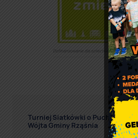
Dofinansowanie dla sołectwa Będków
Turniej Siatkówki o Puchar
Wójta Gminy Rząśnia