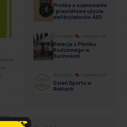
Prośba o szanowanie
i prawidłowe użycie
defibrylatorów AED
Artur Ruka
Comment off
Relacja z Pikniku
Rodzinnego w
Suchowoli
tywność
ków
Artur Ruka
Comment off
w
Dzień Sportu w
Reklach
ma na