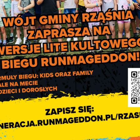
MOD Gminy Rząśnia ogłasz
konkur