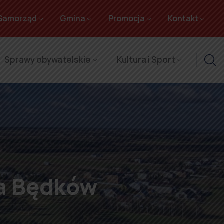
Samorząd
Gmina
Promocja
Kontakt
Sprawy obywatelskie
Kultura i Sport
a Będków