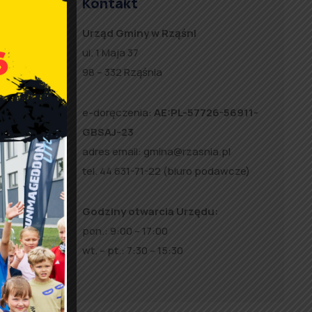
Kontakt
lem
Urząd Gminy w Rząśni
ul. 1 Maja 37
98 – 332 Rząśnia
ec
ców.
e-doręczenia:
AE:PL-57726-56911-
GBSAJ-23
 i
adres email:
gmina@rzasnia.pl
tel. 44 631-71-22 (biuro podawcze)
Godziny otwarcia Urzędu:
pon.: 9:00 – 17:00
wt. – pt.: 7:30 – 15:30