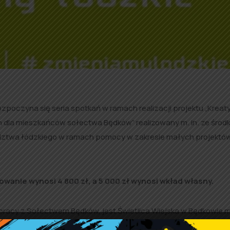
rozpoczyna się seria spotkań w ramach realizacji projektu „Krea
 dla mieszkańców sołectwa Będków” realizowany m. in. ze środ
dztwa łódzkiego w ramach pomocy w zakresie małych projektó
owanie wynosi 4 800 zł, a 5 000 zł wynosi wkład własny.
pracy z Sołectwem Będków, jest Świetlica Wiejska w Będkowie 
mości oraz rozwijanie zainteresowań i umiejętności artystyczno