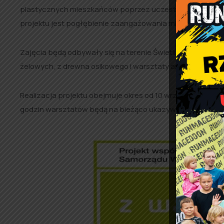
plastycznych mieszkańców poprzez uczestnictwo w warsz
projektu jest pogłębienie zaangażowania mieszkańców w
Zajęcia będą odbywały się na terenie Świetlicy Wiejskiej
żelowych, z drewna osikowego i warsztaty artystyczne.
Realizacja projektu obejmuje okres od 10 września 2016 r. 
godzin warsztatów będą na bieżąco ukazywać się na stron