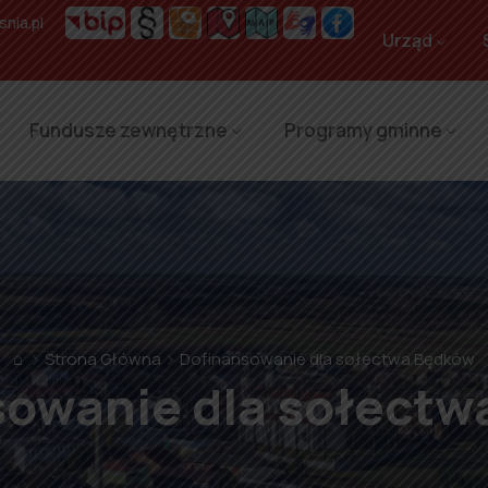
nia.pl
Urząd
Fundusze zewnętrzne
Programy gminne
⌂
Strona Główna
Dofinansowanie dla sołectwa Będków
sowanie dla sołectw