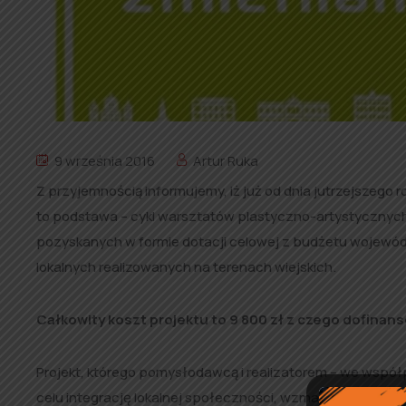
9 września 2016
Artur Ruka
Z przyjemnością informujemy, iż już od dnia jutrzejszego 
to podstawa – cykl warsztatów plastyczno-artystycznych
pozyskanych w formie dotacji celowej z budżetu wojewó
lokalnych realizowanych na terenach wiejskich.
Całkowity koszt projektu to 9 800 zł z czego dofinans
Projekt, którego pomysłodawcą i realizatorem – we współ
celu integrację lokalnej społeczności, wzmacnianie tożsa