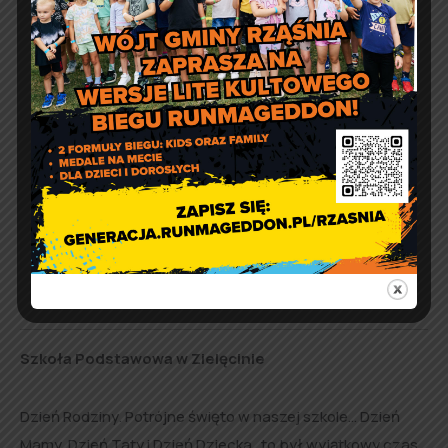
[POKAZ ZDJĘĆ]
Szkoła Podstawowa w Zielęcinie
Dzień Rodziny. Potrójne święto w naszej szkole… Dzień
Mamy, Dzień Taty i Dzień Dziecka…to był wyjątkowy czas…