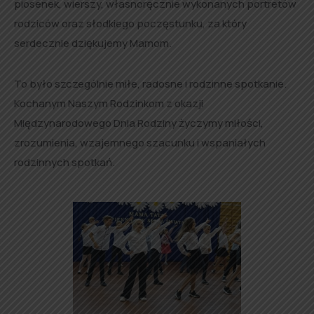
piosenek, wierszy, własnoręcznie wykonanych portretów
rodziców oraz słodkiego poczęstunku, za który
serdecznie dziękujemy Mamom.
To było szczególnie miłe, radosne i rodzinne spotkanie.
Kochanym Naszym Rodzinkom z okazji
Międzynarodowego Dnia Rodziny życzymy miłości,
zrozumienia, wzajemnego szacunku i wspaniałych
rodzinnych spotkań.