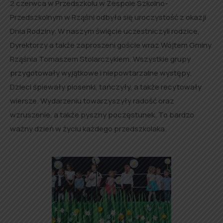
2 czerwca w Przedszkolu w Zespole Szkolno-
Przedszkolnym w Rząśni odbyła się uroczystość z okazji
Dnia Rodziny. W naszym święcie uczestniczyli rodzice,
Dyrektorzy a także zaproszeni goście wraz Wójtem Gminy
Rząśnia Tomaszem Stolarczykiem. Wszystkie grupy
przygotowały wyjątkowe i niepowtarzalne występy.
Dzieci śpiewały piosenki, tańczyły, a także recytowały
wiersze. Wydarzeniu towarzyszyły radość oraz
wzruszenie, a także pyszny poczęstunek. To bardzo
ważny dzień w życiu każdego przedszkolaka.