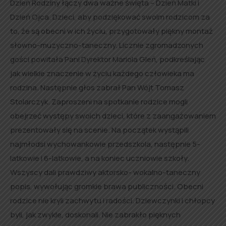
Dzień Rodziny łączy dwa ważne święta – Dzień Matki i
Dzień Ojca. Dzieci, aby podziękować swoim rodzicom za
to, że są obecni w ich życiu, przygotowały piękny montaż
słowno-muzyczno-taneczny. Licznie zgromadzonych
gości powitała Pani Dyrektor Mariola Gleń, podkreślając
jak wielkie znaczenie w życiu każdego człowieka ma
rodzina. Następnie głos zabrał Pan Wójt Tomasz
Stolarczyk. Zaproszeni na spotkanie rodzice mogli
obejrzeć występy swoich dzieci, które z zaangażowaniem
prezentowały się na scenie. Na początek wystąpili
najmłodsi wychowankowie przedszkola, następnie 5-
latkowie i 6-latkowie, a na koniec uczniowie szkoły.
Wszyscy dali prawdziwy aktorsko- wokalno-taneczny
popis, wywołując gromkie brawa publiczności. Obecni
rodzice nie kryli zachwytu i radości. Dziewczynki i chłopcy
byli, jak zwykle, doskonali. Nie zabrakło pięknych