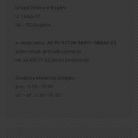
Urząd Gminy w Rząśni
ul. 1 Maja 37
98 – 332 Rząśnia
e-doręczenia:
AE:PL-57726-56911-GBSAJ-23
adres email:
gmina@rzasnia.pl
tel. 44 631-71-22 (biuro podawcze)
Godziny otwarcia Urzędu:
pon.: 9:00 – 17:00
wt. – pt.: 7:30 – 15:30