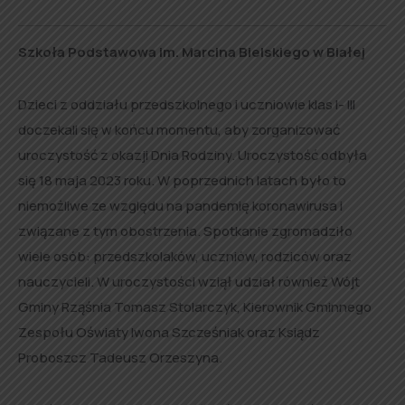
Szkoła Podstawowa im. Marcina Bielskiego w Białej
Dzieci z oddziału przedszkolnego i uczniowie klas I- III
doczekali się w końcu momentu, aby zorganizować
uroczystość z okazji Dnia Rodziny. Uroczystość odbyła
się 18 maja 2023 roku. W poprzednich latach było to
niemożliwe ze względu na pandemię koronawirusa i
związane z tym obostrzenia. Spotkanie zgromadziło
wiele osób: przedszkolaków, uczniów, rodziców oraz
nauczycieli. W uroczystości wziął udział również Wójt
Gminy Rząśnia Tomasz Stolarczyk, Kierownik Gminnego
Zespołu Oświaty Iwona Szcześniak oraz Ksiądz
Proboszcz Tadeusz Orzeszyna.