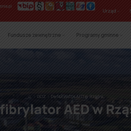
nia.pl
Urząd
Fundusze zewnętrzne
Programy gminne
⌂
GOZ
Defibrylator AED w Rząśni
fibrylator AED w Rzą