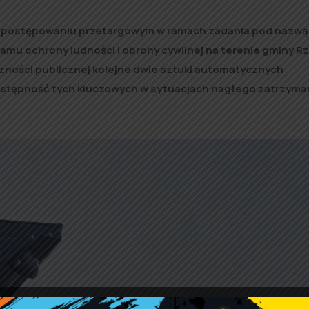
uż postępowaniu przetargowym w ramach zadania pod nazwą
amu ochrony ludności i obrony cywilnej na terenie gminy Rz
ności publicznej kolejne dwie sztuki automatycznych
ostępność tych kluczowych w sytuacjach nagłego zatrzyma