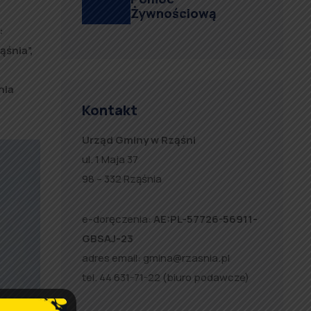
Żywnościową
:
ąśnia”,
nia
Kontakt
Urząd Gminy w Rząśni
ul. 1 Maja 37
98 – 332 Rząśnia
e-doręczenia:
AE:PL-57726-56911-
GBSAJ-23
adres email:
gmina@rzasnia.pl
tel. 44 631-71-22 (biuro podawcze)