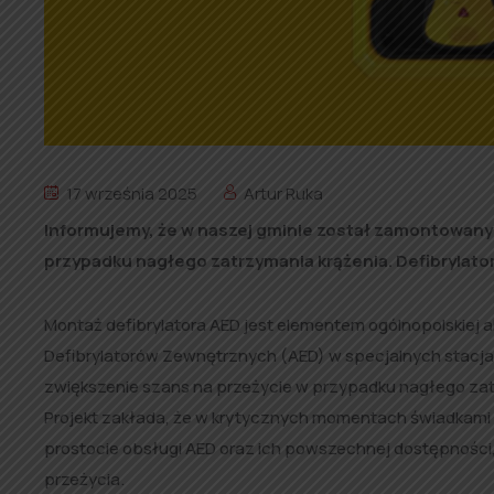
17 września 2025
Artur Ruka
Informujemy, że w naszej gminie został zamontowany 
przypadku nagłego zatrzymania krążenia. Defibrylator j
Montaż defibrylatora AED jest elementem ogólnopolskiej
Defibrylatorów Zewnętrznych (AED) w specjalnych stacja
zwiększenie szans na przeżycie w przypadku nagłego zat
Projekt zakłada, że w krytycznych momentach świadkami
prostocie obsługi AED oraz ich powszechnej dostępności
przeżycia.