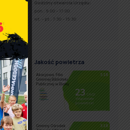
Godziny otwarcia Urzędu:
pon.: 9:00 – 17:00
wt. – pt.: 7:30 – 15:30
Jakość powietrza