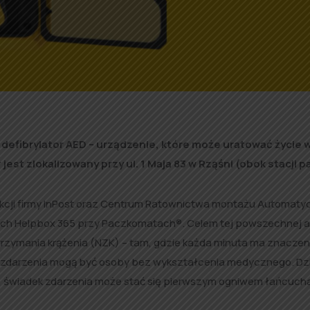
defibrylator AED – urządzenie, które może uratować życie 
est zlokalizowany przy ul. 1 Maja 83 w Rząśni (obok stacji pa
 akcji firmy InPost oraz Centrum Ratownictwa montażu Automat
ch Helpbox 365 przy Paczkomatach®. Celem tej powszechnej ak
rzymania krążenia (NZK) – tam, gdzie każda minuta ma znaczen
 zdarzenia mogą być osoby bez wykształcenia medycznego. Dzi
, świadek zdarzenia może stać się pierwszym ogniwem łańcuch