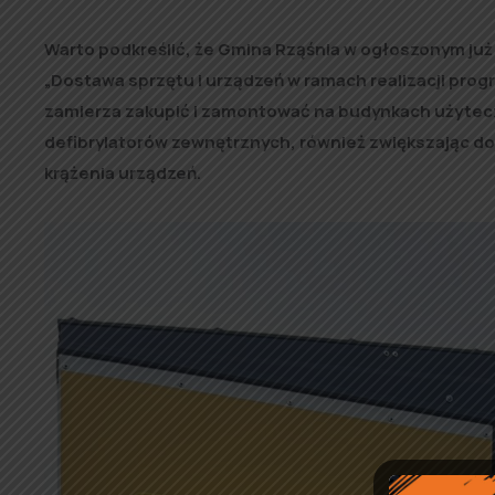
Warto podkreślić, że Gmina Rząśnia w ogłoszonym j
„Dostawa sprzętu i urządzeń w ramach realizacji progr
zamierza zakupić i zamontować na budynkach użytecz
defibrylatorów zewnętrznych, również zwiększając d
krążenia urządzeń.