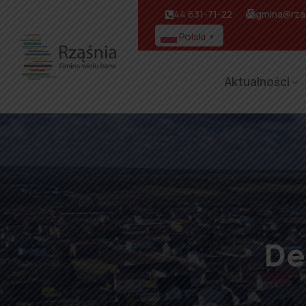
44 631-71-22
gmina@rzas
Polski
▼
Aktualności
De