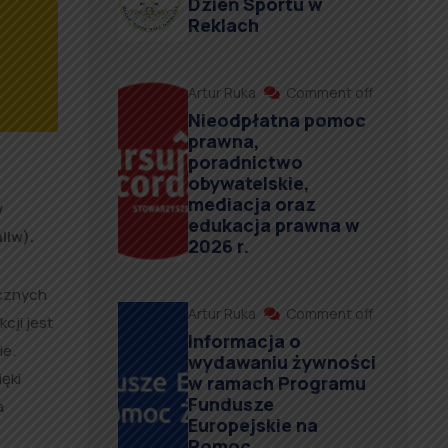
Dzień Sportu w
Reklach
Artur Ruka
Comment off
Nieodpłatna pomoc
prawna,
poradnictwo
obywatelskie,
mediacja oraz
w
edukacja prawna w
liw).
2026 r.
ycznych
Artur Ruka
Comment off
cji jest
Informacja o
ie.
wydawaniu żywności
ęki
w ramach Programu
Fundusze
a
Europejskie na
Pomoc