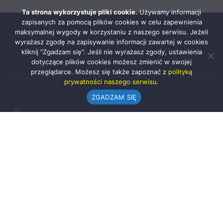
Ta strona wykorzystuje pliki cookie.
Używamy informacji
zapisanych za pomocą plików cookies w celu zapewnienia
maksymalnej wygody w korzystaniu z naszego serwisu. Jeżeli
wyrażasz zgodę na zapisywanie informacji zawartej w cookies
kliknij "Zgadzam się". Jeśli nie wyrażasz zgody, ustawienia
dotyczące plików cookies możesz zmienić w swojej
przeglądarce. Możesz się także zapoznać z
polityką
prywatności naszego serwisu.
ZGADZAM SIĘ
Urząd Gminy w Rząśni
ul. 1 Maja 37
98-332 Rząśnia
AE:PL-57726-56911-GBSAJ-23 (e-doręczenia)
gmina@rzasnia.pl