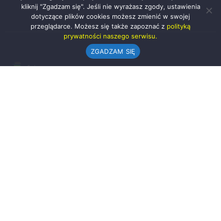
kliknij "Zgadzam się". Jeśli nie wyrażasz zgody, ustawienia
dotyczące plików cookies możesz zmienić w swojej
przeglądarce. Możesz się także zapoznać z
polityką
prywatności naszego serwisu.
ZGADZAM SIĘ
Urząd Gminy w Rząśni
ul. 1 Maja 37
98-332 Rząśnia
AE:PL-57726-56911-GBSAJ-23 (e-doręczenia)
gmina@rzasnia.pl
44 631-71-22 (biuro podawcze)
Godziny otwarcia Urzędu:
pon.: 9.00-17.00