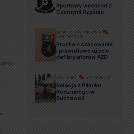
Sportowy weekend z
Czarnymi Rząśnia
Agnieszka Wiśniewska
Comment off
Prośba o szanowanie
i prawidłowe użycie
defibrylatorów AED
ódzkiego
Artur Ruka
Comment off
Relacja z Pikniku
Rodzinnego w
Suchowoli
 w
w