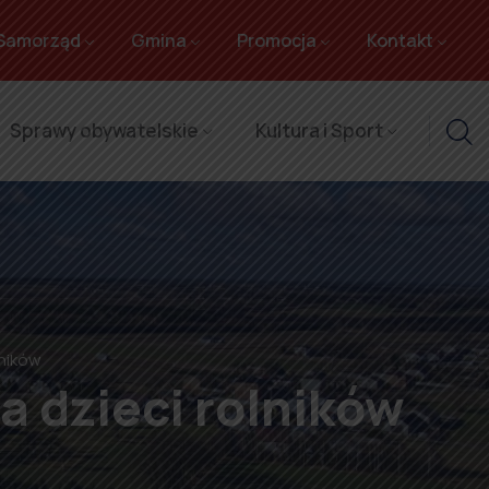
Samorząd
Gmina
Promocja
Kontakt
Sprawy obywatelskie
Kultura i Sport
lników
a dzieci rolników