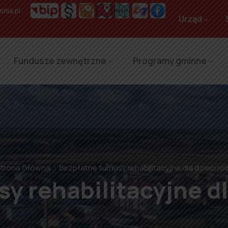
nia.pl
Urząd
Fundusze zewnętrzne
Programy gminne
trona Główna
Bezpłatne turnusy rehabilitacyjne dla dzieci ro
y rehabilitacyjne dl