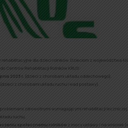
 rehabilitacyjne dla dzieci rolników. Dzieciom z województwa ł
 do Centrów Rehabilitacji Rolników KRUS:
pnia 2023 r.
(dzieci z chorobami układu oddechowego),
(dzieci z chorobami układu ruchu i wad postawy).
problemami zdrowotnymi wymagającymi rehabilitacji leczniczej
kładu ruchu,
eczeniu społecznemu rolników
z mocy ustawy / na wniosek (