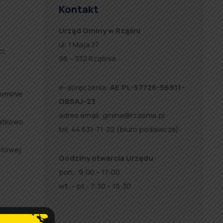
Kontakt
Urząd Gminy w Rząśni
ul. 1 Maja 37
i,
98 – 332 Rząśnia
e-doręczenia:
AE:PL-57726-56911-
erminie
GBSAJ-23
adres email:
gmina@rzasnia.pl
datkowo
tel. 44 631-71-22 (biuro podawcze)
etowej
Godziny otwarcia Urzędu:
pon.: 9:00 – 17:00
wt. – pt.: 7:30 – 15:30