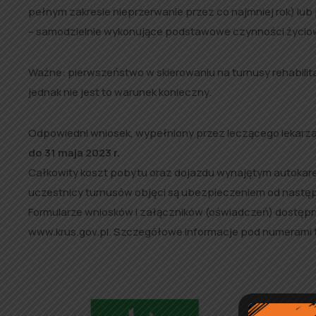
pełnym zakresie nieprzerwanie przez co najmniej rok) lub
– samodzielnie wykonujące podstawowe czynności życiowe, 
Ważne: pierwszeństwo w skierowaniu na turnusy rehabilit
jednak nie jest to warunek konieczny.
Odpowiedni wniosek, wypełniony przez leczącego lekarza 
do 31 maja 2023 r.
Całkowity koszt pobytu oraz dojazdu wynajętym autoka
uczestnicy turnusów objęci są ubezpieczeniem od nastę
Formularze wniosków i załączników (oświadczeń) dostępn
www.krus.gov.pl. Szczegółowe informacje pod numerami tel.