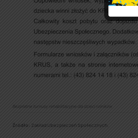
Bezpłatne turnusy rehabilitacyjne dla dzieci rolników
Źródło:
Zakład Ubezpieczeń Społecznych.