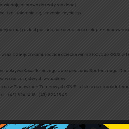
 posiadające prawo do renty rodzinnej,
tzn. ubieranie się, jedzenie, mycie itp.
acyjne mają dzieci posiadające orzeczenie o niepełnosprawnośc
wraz z załącznikami, rodzice dziecka winni złożyć do KRUS w t
rem pokrywa Kasa Rolniczego Ubezpieczenia Społecznego. Do
pstw nieszczęśliwych wypadków.
e są w Placówkach Terenowych KRUS, a także na stronie intern
: (43) 824 14 18 i (43) 824 15 43.