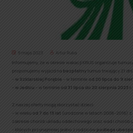
9 maja 2023
Artur Ruka
Informujemy, że w okresie wakacji KRUS organizuje turnusy
proponujemy wyjazd na
bezpłatny
turnus trwający 21 dni
–
w Szklarskiej Porębie
– w terminie
od 20 lipca do 9 sier
–
w Jedlcu
– w terminie
od 31 lipca do 20 sierpnia 2023 r.
Z naszej oferty mogą skorzystać dzieci:
– w wieku
od 7 do 15 lat
(urodzone w latach 2008–2016) z 
zakresie chorób układu oddechowego oraz wad i chorób u
– których przynajmniej jedno z rodziców
podlega ubezpi