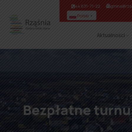
44 631-71-22
gmina@rzas
Polski
▼
Aktualności
⌂
S
Bezpłatne turnus