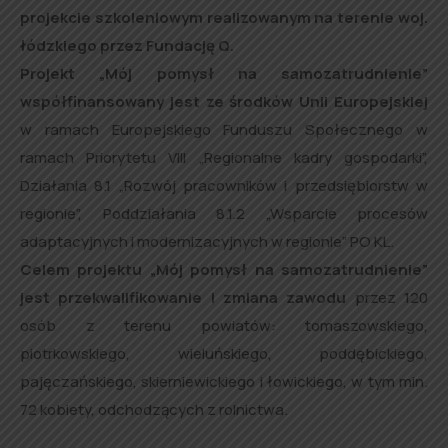
projekcie szkoleniowym realizowanym na terenie woj.
łódzkiego przez Fundację Q.
Projekt „Mój pomysł na samozatrudnienie”
współfinansowany jest ze środków Unii Europejskiej
w ramach Europejskiego Funduszu Społecznego w
ramach Priorytetu VIII „Regionalne kadry gospodarki”,
Działania 8.1 „Rozwój pracowników i przedsiębiorstw w
regionie”, Poddziałania 8.1.2 „Wsparcie procesów
adaptacyjnych i modernizacyjnych w regionie” PO KL.
Celem projektu „Mój pomysł na samozatrudnienie”
jest przekwalifikowanie i zmiana zawodu
przez 120
osób z terenu powiatów: tomaszowskiego,
piotrkowskiego, wieluńskiego, poddębickiego,
pajęczańskiego, skierniewickiego i łowickiego, w tym min.
72 kobiety, odchodzących z rolnictwa.