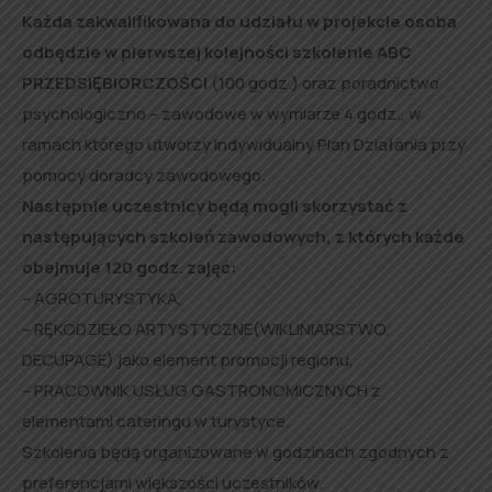
Każda zakwalifikowana do udziału w projekcie osoba
odbędzie w pierwszej kolejności szkolenie ABC
PRZEDSIĘBIORCZOŚCI
(100 godz.) oraz poradnictwo
psychologiczno – zawodowe w wymiarze 4 godz., w
ramach którego utworzy Indywidualny Plan Działania przy
pomocy doradcy zawodowego.
Następnie uczestnicy będą mogli skorzystać z
następujących szkoleń zawodowych, z których każde
obejmuje 120 godz. zajęć:
– AGROTURYSTYKA,
– RĘKODZIEŁO ARTYSTYCZNE(WIKLINIARSTWO,
DECUPAGE) jako element promocji regionu,
– PRACOWNIK USŁUG GASTRONOMICZNYCH z
elementami cateringu w turystyce.
Szkolenia będą organizowane w godzinach zgodnych z
preferencjami większości uczestników.