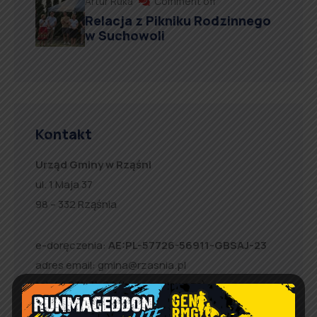
Artur Ruka
Comment off
Relacja z Pikniku Rodzinnego
w Suchowoli
Kontakt
Urząd Gminy w Rząśni
ul. 1 Maja 37
98 – 332 Rząśnia
e-doręczenia:
AE:PL-57726-56911-GBSAJ-23
adres email:
gmina@rzasnia.pl
tel. 44 631-71-22 (biuro podawcze)