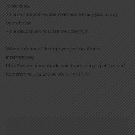
łowickiego,
• nie są zarejestrowane w Urzędzie Pracy jako osoby
bezrobotne,
• nie są uczniami w systemie dziennym.
Więcej informacji dostępnych jest na stronie
internetowej:
http://www.samozatrudnienie.fundacjaq.org.pl/ lub pod
numerem tel.: 42 230 90 80, 517 610 775.