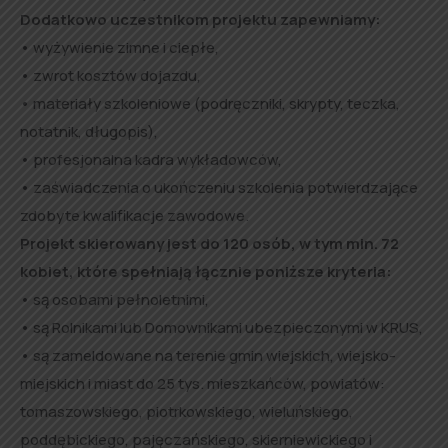
Dodatkowo uczestnikom projektu zapewniamy:
• wyżywienie zimne i ciepłe,
• zwrot kosztów dojazdu,
• materiały szkoleniowe (podręczniki, skrypty, teczka,
notatnik, długopis),
• profesjonalna kadra wykładowców,
• zaświadczenia o ukończeniu szkolenia potwierdzające
zdobyte kwalifikacje zawodowe.
Projekt skierowany jest do 120 osób, w tym min. 72
kobiet, które spełniają łącznie poniższe kryteria:
• są osobami pełnoletnimi,
• są Rolnikami lub Domownikami ubezpieczonymi w KRUS,
• są zameldowane na terenie gmin wiejskich, wiejsko-
miejskich i miast do 25 tys. mieszkańców, powiatów:
tomaszowskiego, piotrkowskiego, wieluńskiego,
poddębickiego, pajęczańskiego, skierniewickiego i