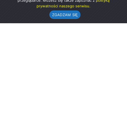
przeglądarce. Możesz się także zapoznać z
polityką
prywatności naszego serwisu.
ZGADZAM SIĘ
Urząd Gminy w Rząśni
ul. 1 Maja 37
98-332 Rząśnia
AE:PL-57726-56911-GBSAJ-23 (e-doręczenia)
gmina@rzasnia.pl
44 631-71-22 (biuro podawcze)
Godziny otwarcia Urzędu:
pon.: 9.00-17.00
wt.-pt.: 7.30-15.30