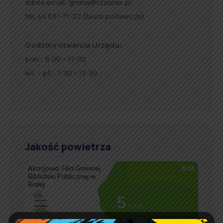
adres email:
gmina@rzasnia.pl
tel. 44 631-71-22 (biuro podawcze)
Godziny otwarcia Urzędu:
pon.: 9:00 – 17:00
wt. – pt.: 7:30 – 15:30
Jakość powietrza