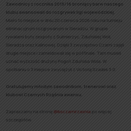
Zawodnicy z rocznika 2015/16 broniący barw naszego
klubu awansowali do rozgrywek ligi wojewódzkiej.
Miało to miejsce w dniu 20 czerwca 2026 roku na turnieju
eliminacyjnym rozgrywanym w Sieradzu. W grupie
rywalami były zespoły z Sulmierzyc, Zduńskiej Woli,
Sieradza oraz Kalinowej. Dzięki 3 zwycięstwo Czarni zajęli
drugie miejsce i zameldowali się w półfinale. Tam musieli
uznać wyższość drużyny Pogoń Zduńska Wola. W
spotkaniu o 3 miejsce zwyciężyli z Victorią Szadek 3:0.
Gratulujemy młodym zawodnikom, trenerowi oraz
klubowi Czarnych Rząśnia awansu.
Zapraszamy na stronę
@lksczarnirzasnia
po więcej
szczegółów.