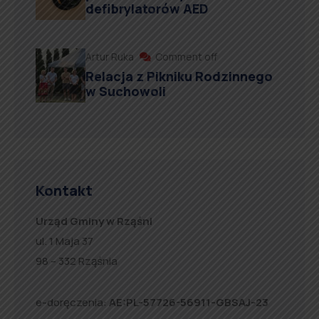
defibrylatorów AED
Artur Ruka
Comment off
Relacja z Pikniku Rodzinnego
w Suchowoli
Kontakt
Urząd Gminy w Rząśni
ul. 1 Maja 37
98 – 332 Rząśnia
e-doręczenia:
AE:PL-57726-56911-GBSAJ-23