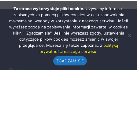
Ta strona wykorzystuje pliki cookie.
Używamy informacji
zapisanych za pomocą plików cookies w celu zapewnienia
maksymalnej wygody w korzystaniu z naszego serwisu. Jeżeli
wyrażasz zgodę na zapisywanie informacji zawartej w cookies
kliknij "Zgadzam się". Jeśli nie wyrażasz zgody, ustawienia
dotyczące plików cookies możesz zmienić w swojej
przeglądarce. Możesz się także zapoznać z
polityką
prywatności naszego serwisu.
ZGADZAM SIĘ
Urząd Gminy w Rząśni
ul. 1 Maja 37
98-332 Rząśnia
AE:PL-57726-56911-GBSAJ-23 (e-doręczenia)
gmina@rzasnia.pl