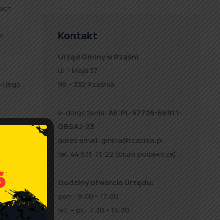
pach
Kontakt
w
Urząd Gminy w Rząśni
ul. 1 Maja 37
i jego
98 – 332 Rząśnia
e-doręczenia:
AE:PL-57726-56911-
grupy
GBSAJ-23
dów
adres email:
gmina@rzasnia.pl
ny limit
tel. 44 631-71-22 (biuro podawcze)
Godziny otwarcia Urzędu:
pon.: 9:00 – 17:00
wt. – pt.: 7:30 – 15:30