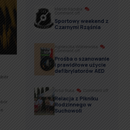
Marcin Kazuba
Comment off
Sportowy weekend z
Czarnymi Rząśnia
Agnieszka Wiśniewska
Comment off
Prośba o szanowanie
i prawidłowe użycie
defibrylatorów AED
abór
Artur Ruka
Comment off
Relacja z Pikniku
abór
Rodzinnego w
że
Suchowoli