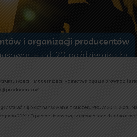
strukturyzacji i Modernizacji Rolnictwa będzie prowadziła n
cji producentów”.
ogły starać się o dofinansowanie z budżetu PROW 2014-2020. N
listopada 2021 r.O pomoc finansową w ramach tego działania mo