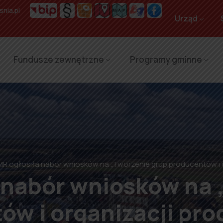
nia.pl
Urząd
Fundusze zewnętrzne
Programy gminne
MR ogłosiła nabór wniosków na „Tworzenie grup producentów i 
 nabór wniosków na 
ów i organizacji pr