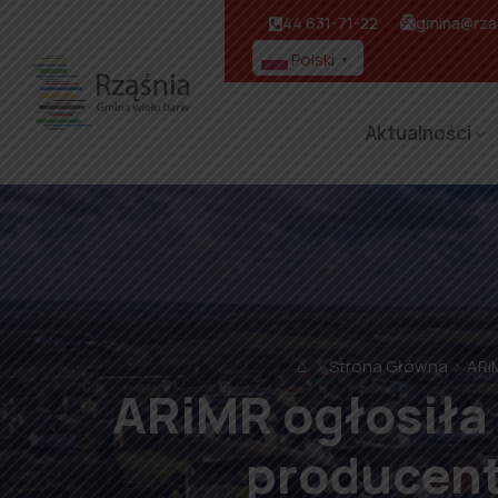
44 631-71-22
gmina@rzas
Polski
▼
Aktualności
⌂
Strona Główna
ARi
ARiMR ogłosiła
producent