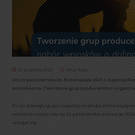
21 września 2021
Artur Ruka
Od 20 października do 30 listopada 2021 r. Agencja Re
wniosków na „Tworzenie grup producentów i organiza
Po raz dziesiąty grupy i organizacje producentów będą m
wniosków rozpocznie się 20 października i potrwa do 30 
ubiegać się: