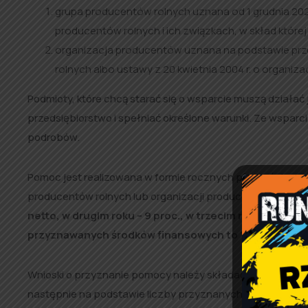
grupa producentów rolnych uznana od 1 grudnia 2020
producentów rolnych i ich związkach, w skład któr
organizacja producentów uznana na podstawie przep
rolnych albo ustawy z 20 kwietnia 2004 r. o organiza
Podmioty, które chcą starać się o wsparcie muszą działać
przedsiębiorstwo i spełniać określone warunki. Ze wsparc
podrobów.
Pomoc jest realizowana w formie rocznych płatności prze
producentów rolnych lub organizacji producentów.
Wysok
netto, w drugim roku – 9 proc., w trzecim roku – 8 proc
przyznawanych środków finansowych to 100 tys. euro 
Wnioski o przyznanie pomocy należy składać do dyrektor
następnie na podstawie liczby przyznanych punktów ust