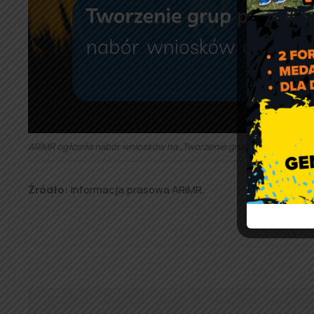
ARiMR ogłosiła nabór wniosków na „Tworzenie grup producentów i
Źródło:
Informacja prasowa ARiMR.