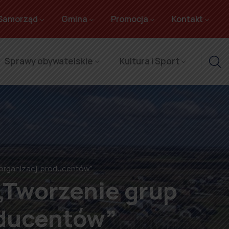
Samorząd
Gmina
Promocja
Kontakt
Sprawy obywatelskie
Kultura i Sport
organizacji producentów”
„Tworzenie grup
oducentów”