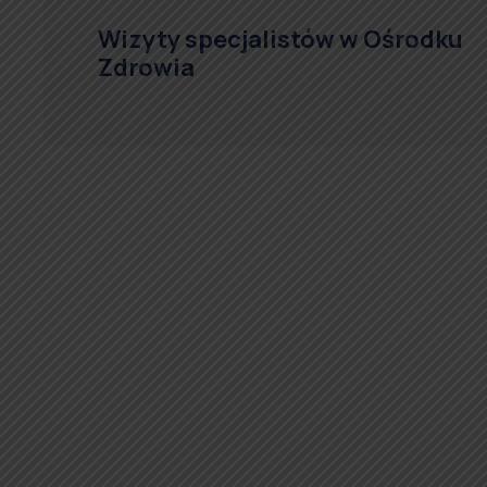
Wizyty specjalistów w Ośrodku
Zdrowia