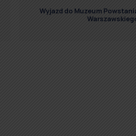
Wyjazd do Muzeum Powstani
Warszawskieg