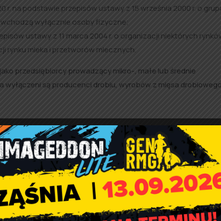
 r. na podstawie przepisów ustawy z 15 września 2000 r. o gru
ej wchodzą wyłącznie osoby fizyczne;
isów ustawy z 11 marca 2004 r. о organizacji niektórych rynkó
cji rynku mleka i przetworów mlecznych.
 jako przedsiębiorcy prowadzący mikro-, małe lub średnie
ia wyłączeni są producenci drobiu, wyrobów z mięsa drobiowego 
z okres pierwszych pięciu lat, następujących po dacie uznania 
ość wsparcia wynosi: w pierwszym roku – 10 proc. przycho
., w czwartym roku – 7 proc., w piątym roku – 6 proc. Maksymal
w każdym roku pięcioletniego okresu.
a oddziału regionalnego ARiMR. Będą one poddawane ocenie, a
alona zostanie kolejność przyznawania pomocy.