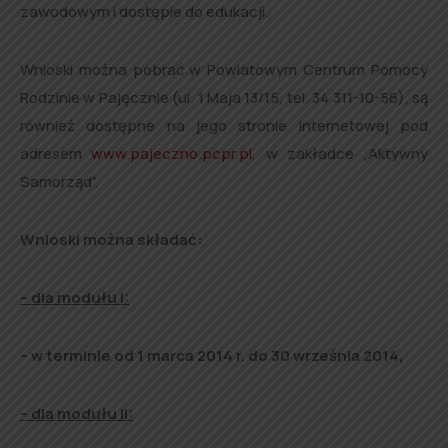
zawodowym i dostępie do edukacji.
Wnioski można pobrać w Powiatowym Centrum Pomocy
Rodzinie w Pajęcznie (ul. 1 Maja 13/15, tel. 34 311-10-56), są
również dostępne na jego stronie internetowej pod
adresem
www.pajeczno.pcpr.pl
, w zakładce „Aktywny
Samorząd”.
Wnioski można składać:
– dla modułu I:
– w terminie od 1 marca 2014 r. do 30 września 2014,
– dla modułu II: