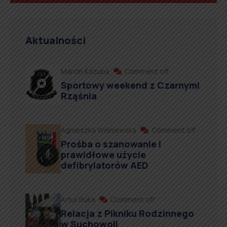
Aktualności
Marcin Kazuba
Comment off
Sportowy weekend z Czarnymi
Rząśnia
Agnieszka Wiśniewska
Comment off
Prośba o szanowanie i
prawidłowe użycie
defibrylatorów AED
Artur Ruka
Comment off
Relacja z Pikniku Rodzinnego
w Suchowoli