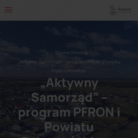
⌂
Strona Główna
„Aktywny Samorząd” – program PFRON i Powiatu
Pajęczańskiego
„Aktywny
Samorząd” –
program PFRON i
Powiatu