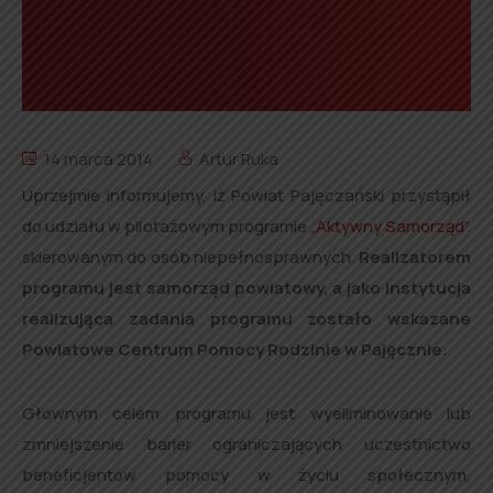
14 marca 2014
Artur Ruka
Uprzejmie informujemy, iż Powiat Pajęczański przystąpił
do udziału w pilotażowym programie
„Aktywny Samorząd”
.
skierowanym do osób niepełnosprawnych.
Realizatorem
programu jest samorząd powiatowy, a jako instytucja
realizująca zadania programu zostało wskazane
Powiatowe Centrum Pomocy Rodzinie w Pajęcznie.
Głównym celem programu jest wyeliminowanie lub
zmniejszenie barier ograniczających uczestnictwo
beneficjentów pomocy w życiu społecznym,