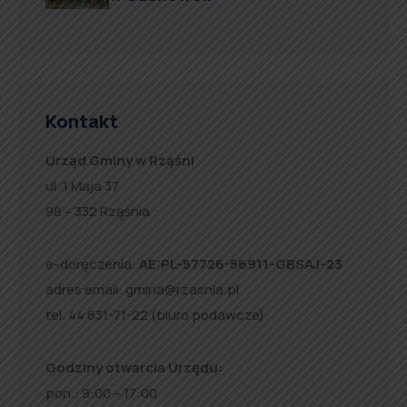
Kontakt
Urząd Gminy w Rząśni
ul. 1 Maja 37
98 – 332 Rząśnia
e-doręczenia:
AE:PL-57726-56911-GBSAJ-23
adres email:
gmina@rzasnia.pl
tel. 44 631-71-22 (biuro podawcze)
Godziny otwarcia Urzędu:
pon.: 9:00 – 17:00