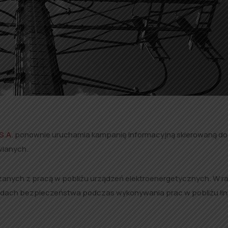
S.A.
ponownie uruchamia kampanię informacyjną skierowaną do
wlanych.
ązanych z pracą w pobliżu urządzeń elektroenergetycznych. W 
dach bezpieczeństwa podczas wykonywania prac w pobliżu lini