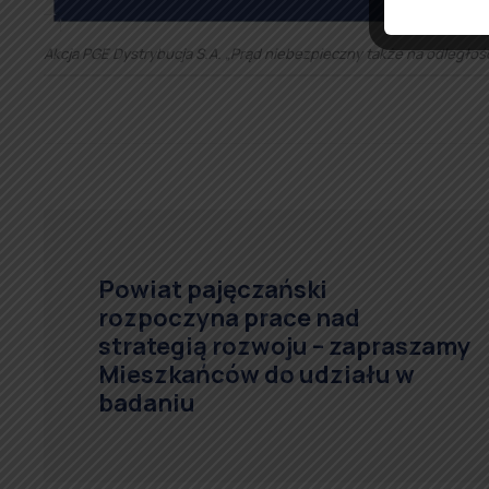
Akcja PGE Dystrybucja S.A. „Prąd niebezpieczny także na odległoś
Powiat pajęczański
rozpoczyna prace nad
strategią rozwoju – zapraszamy
Mieszkańców do udziału w
badaniu