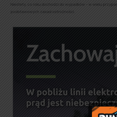
Niestety, co roku dochodzi do wypadków – w wielu przypad
podstawowych zasad ostrożności.