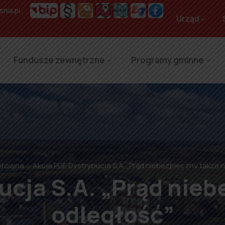
nia.pl
Urząd
Fundusze zewnętrzne
Programy gminne
Główna
Akcja PGE Dystrybucja S.A. „Prąd niebezpieczny także 
ucja S.A. „Prąd nieb
odległość”