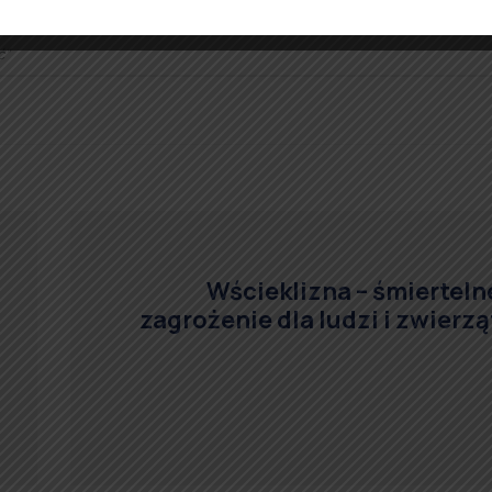
ć”
Wścieklizna – śmierteln
zagrożenie dla ludzi i zwierzą