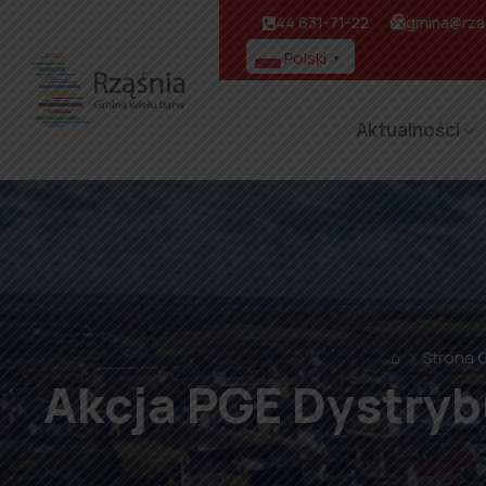
44 631-71-22
gmina@rzas
Polski
▼
Aktualności
⌂
Strona 
Akcja PGE Dystryb