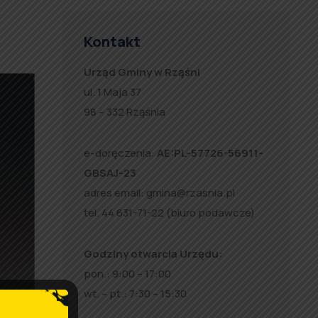
o
Kontakt
Urząd Gminy w Rząśni
ul. 1 Maja 37
98 – 332 Rząśnia
e-doręczenia:
AE:PL-57726-56911-
GBSAJ-23
adres email:
gmina@rzasnia.pl
tel. 44 631-71-22 (biuro podawcze)
Godziny otwarcia Urzędu:
pon.: 9:00 – 17:00
wt. – pt.: 7:30 – 15:30