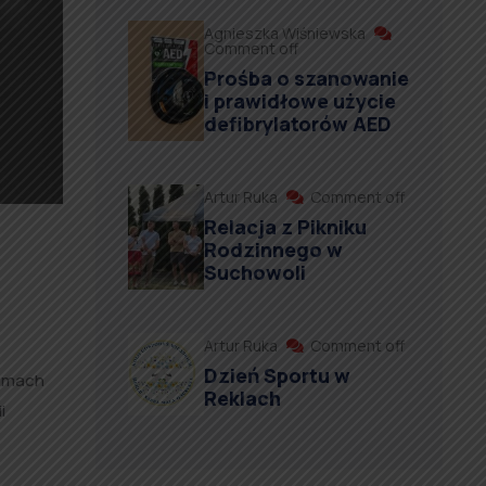
Agnieszka Wiśniewska
Comment off
Prośba o szanowanie
i prawidłowe użycie
defibrylatorów AED
Artur Ruka
Comment off
Relacja z Pikniku
Rodzinnego w
Suchowoli
Artur Ruka
Comment off
Dzień Sportu w
ramach
Reklach
i