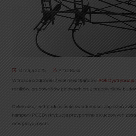
13 maja 2025
Artur Ruka
W trosce o zdrowie i życie mieszkańców,
PGE Dystrybucja 
rolników, pracowników polowych oraz pracowników budo
Celem akcji jest podniesienie świadomości zagrożeń zwi
kampanii PGE Dystrybucja przypomina o kluczowych zasa
energetycznych.