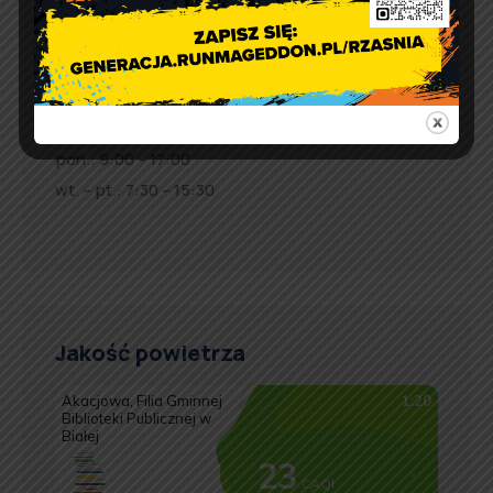
e-doręczenia:
AE:PL-57726-56911-GBSAJ-23
adres email:
gmina@rzasnia.pl
tel. 44 631-71-22 (biuro podawcze)
Godziny otwarcia Urzędu:
pon.: 9:00 – 17:00
wt. – pt.: 7:30 – 15:30
Jakość powietrza