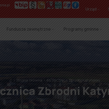
nia.pl
Urząd
Fundusze zewnętrzne
Programy gminne
⌂
Strona Główna
85. rocznica Zbrodni Katyńskiej
ocznica Zbrodni Katy