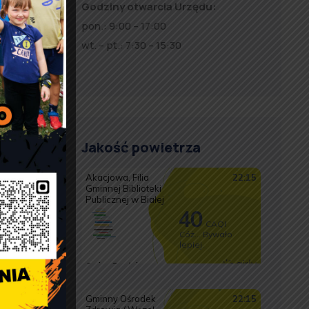
Godziny otwarcia Urzędu:
pon.: 9:00 – 17:00
wt. – pt.: 7:30 – 15:30
Jakość powietrza