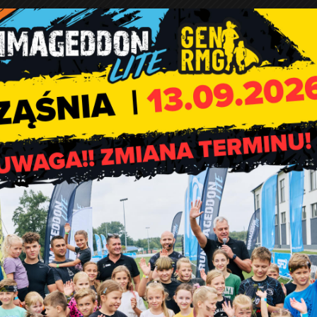
amięci Ofiar Zbrodni Katyńskiej.
Środki finansowe dla sołect
„Czyste sołectwo