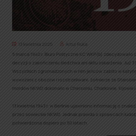
13 kwietnia 2025
Artur Ruka
5 marca 1940 r. Biuro Polityczne KC WKP(b) zdecydowało o
decyzji o zakończeniu śledztwa ani aktu oskarżenia. Już 3 
Wszystkich zgromadzonych w nim jeńców zabito w katyńskim 
wywożeni z obozów i rozstrzeliwani: żołnierze ze Starobiel
mordów NKWD dokonało w Chersoniu, Charkowie, Kijowie i
13 kwietnia 1943 r. w Berlinie ujawniono informację o zn
przez sowieckie NKWD. Jednak prawda o sprawcach ludobój
potwierdzona dopiero po 50 latach.