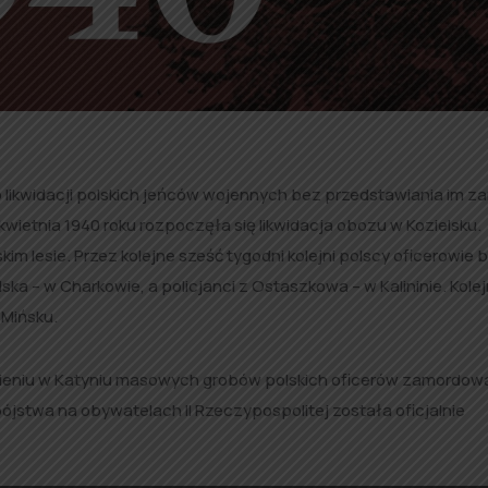
 likwidacji polskich jeńców wojennych bez przedstawiania im z
kwietnia 1940 roku rozpoczęła się likwidacja obozu w Kozielsku.
lesie. Przez kolejne sześć tygodni kolejni polscy oficerowie by
ska – w Charkowie, a policjanci z Ostaszkowa – w Kalininie. Kole
 Mińsku.
alezieniu w Katyniu masowych grobów polskich oficerów zamordo
stwa na obywatelach II Rzeczypospolitej została oficjalnie