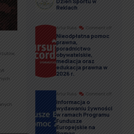
Dzień Sportu w
Reklach
Artur Ruka
Comment off
Nieodpłatna pomoc
prawna,
poradnictwo
arzutów,
obywatelskie,
mediacja oraz
edukacja prawna w
li
2026 r.
jnych
Artur Ruka
Comment off
Informacja o
wanych
wydawaniu żywności
w ramach Programu
Fundusze
Europejskie na
Pomoc