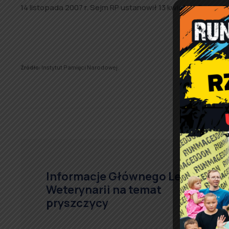
14 listopada 2007 r. Sejm RP ustanowił 13 kwietnia Dniem P
Źródło:
Instytut Pamięci Narodowej.
Informacje Głównego Lekarza
Weterynarii na temat
pryszczycy