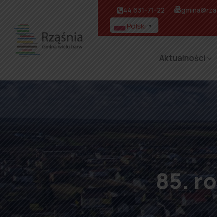
44 631-71-22
gmina@rzas
Polski
▼
Aktualności
85. r