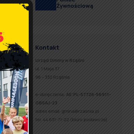
Żywnościową
Kontakt
Urząd Gminy w Rząśni
ul. 1 Maja 37
98 – 332 Rząśnia
e-doręczenia:
AE:PL-57726-56911-
w
GBSAJ-23
”
adres email:
gmina@rzasnia.pl
tel. 44 631-71-22 (biuro podawcze)