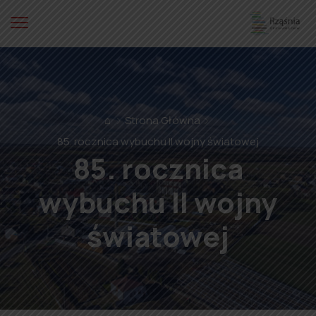
⌂
Strona Główna
85. rocznica wybuchu II wojny światowej
85. rocznica
wybuchu II wojny
światowej