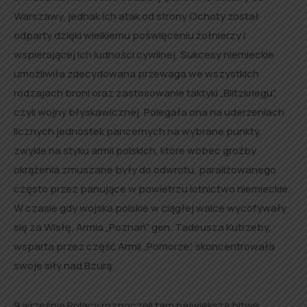
Warszawy, jednak ich atak od strony Ochoty został
odparty dzięki wielkiemu poświęceniu żołnierzy i
wspierającej ich ludności cywilnej. Sukcesy niemieckie
umożliwiła zdecydowana przewaga we wszystkich
rodzajach broni oraz zastosowanie taktyki „Blitzkriegu”,
czyli wojny błyskawicznej. Polegała ona na uderzeniach
licznych jednostek pancernych na wybrane punkty,
zwykle na styku armii polskich, które wobec groźby
okrążenia zmuszane były do odwrotu, paraliżowanego
często przez panujące w powietrzu lotnictwo niemieckie.
W czasie gdy wojska polskie w ciągłej walce wycofywały
się za Wisłę, Armia „Poznań” gen. Tadeusza Kutrzeby,
wsparta przez część Armii „Pomorze”, skoncentrowała
swoje siły nad Bzurą.
9 września Polacy rozpoczęli tam największą bitwę