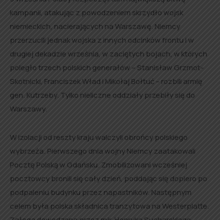
kampanii, atakując z powodzeniem skrzydło wojsk
niemieckich, nacierających na Warszawę. Niemcy
przerzucili jednak wojska z innych odcinków frontu i w
drugiej dekadzie września, w zaciętych bojach, w których
poległo trzech polskich generałów – Stanisław Grzmot-
Skotnicki, Franciszek Wład i Mikołaj Bołtuć – rozbili armię
gen. Kutrzeby. Tylko nieliczne oddziały przebiły się do
Warszawy.
W izolacji od reszty kraju walczyli obrońcy polskiego
wybrzeża. Pierwszego dnia wojny Niemcy zaatakowali
Pocztę Polską w Gdańsku. Zmobilizowani wcześniej
pocztowcy bronili się cały dzień, poddając się dopiero po
podpaleniu budynku przez napastników. Następnym
celem była polska składnica tranzytowa na Westerplatte.
Załoga dowodzona przez mjr. Henryka Sucharskiego