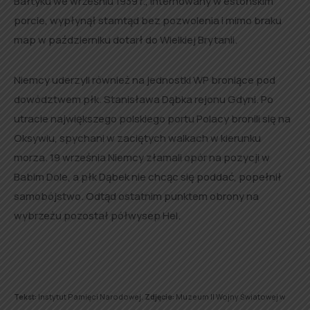
Bałtyku we wrześniu 1939 r., internowany w estońskim
porcie, wypłynął stamtąd bez pozwolenia i mimo braku
map w październiku dotarł do Wielkiej Brytanii.
Niemcy uderzyli również na jednostki WP broniące pod
dowództwem płk. Stanisława Dąbka rejonu Gdyni. Po
utracie największego polskiego portu Polacy bronili się na
Oksywiu, spychani w zaciętych walkach w kierunku
morza. 19 września Niemcy złamali opór na pozycji w
Babim Dole, a płk Dąbek nie chcąc się poddać, popełnił
samobójstwo. Odtąd ostatnim punktem obrony na
wybrzeżu pozostał półwysep Hel.
Tekst:
Instytut Pamięci Narodowej.
Zdjęcie:
Muzeum II Wojny Światowej w