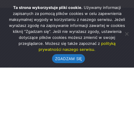
Ta strona wykorzystuje pliki cookie.
Używamy informacji
zapisanych za pomocą plików cookies w celu zapewnienia
maksymalnej wygody w korzystaniu z naszego serwisu. Jeżeli
wyrażasz zgodę na zapisywanie informacji zawartej w cookies
kliknij "Zgadzam się". Jeśli nie wyrażasz zgody, ustawienia
dotyczące plików cookies możesz zmienić w swojej
przeglądarce. Możesz się także zapoznać z
polityką
prywatności naszego serwisu.
ZGADZAM SIĘ
Urząd Gminy w Rząśni
ul. 1 Maja 37
98-332 Rząśnia
AE:PL-57726-56911-GBSAJ-23 (e-doręczenia)
gmina@rzasnia.pl