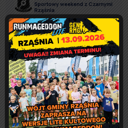
Sportowy weekend z Czarnymi
Rząśnia
Agnieszka Wiśniewska
Comment off
Prośba o szanowanie i
prawidłowe użycie
defibrylatorów AED
Artur Ruka
Comment off
Relacja z Pikniku Rodzinnego
w Suchowoli
Kontakt