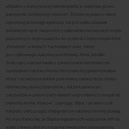
składnicy tranzytowej Westerplatte w Gdańsku przez
pancernik „Schleswig-Holstein”. Żołnierze polscy, mimo
ogromnej przewagi agresora, od początku stawiali
bohaterski opór. Na północy uderzenie niemieckich wojsk
pancernych doprowadziło do rozbicia części wojsk Armii
„Pomorze” w Borach Tucholskich oraz, mimo
początkowego sukcesu pod Mławą, Armii „Modlin”.
Znaczący sukces lokalny zanotowała natomiast na
zachodnim odcinku frontu Wołyńska Brygada Kawalerii,
która 1 września w bitwie pod Mokrą zadała duże straty
niemieckiej dywizji pancernej. Na południowym
zachodzie w pierwszych dniach wojny Niemcy zmusili do
odwrotu Armię „Kraków”, zajmując Śląsk, i przekroczyli
Karpaty, odrzucając słabą na tym odcinku obronę polską.
Po wycofaniu się ze Śląska regularnych oddziałów WP do
walki z Niemcami przystąpiła miejscowa samoobrona,