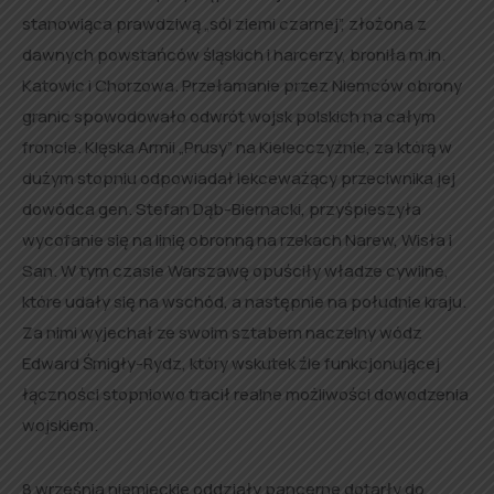
stanowiąca prawdziwą „sól ziemi czarnej”, złożona z
dawnych powstańców śląskich i harcerzy, broniła m.in.
Katowic i Chorzowa. Przełamanie przez Niemców obrony
granic spowodowało odwrót wojsk polskich na całym
froncie. Klęska Armii „Prusy” na Kielecczyźnie, za którą w
dużym stopniu odpowiadał lekceważący przeciwnika jej
dowódca gen. Stefan Dąb-Biernacki, przyśpieszyła
wycofanie się na linię obronną na rzekach Narew, Wisła i
San. W tym czasie Warszawę opuściły władze cywilne,
które udały się na wschód, a następnie na południe kraju.
Za nimi wyjechał ze swoim sztabem naczelny wódz
Edward Śmigły-Rydz, który wskutek źle funkcjonującej
łączności stopniowo tracił realne możliwości dowodzenia
wojskiem.
8 września niemieckie oddziały pancerne dotarły do