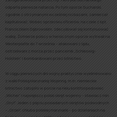
odparła pierwsze natarcia. Po tym oporze Sucharski,
zgodnie z otrzymanymi wcześniej rozkazami, zamierzał
kapitulować. Wobec sprzeciwu oficerów, na czele z kpt.
Franciszkiem Dąbrowskim, zdecydował się kontynuować
walkę. Żołnierze polscy w heroicznym oporze wytrwali na
Westerplatte do 7 września – atakowani z lądu,
ostrzeliwani z morza przez pancernik „Schleswig-
Holstein” i bombardowani przez lotnictwo.
W ciągu pierwszych dni wojny praktycznie wyeliminowano
z walki Polską Marynarkę Wojenną, m.in. niemieckie
lotnictwo zatopiło w porcie na Helu kontrtorpedowiec
„Wicher” i największy polski okręt wojenny – stawiacz min
„Gryf”. Jeden z pięciu posiadanych okrętów podwodnych
– „Orzeł”, chluba polskiej marynarki – po działaniach na