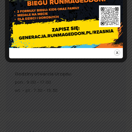
Urząd Gminy w Rząśni
ul. 1 Maja 37
98 – 332 Rząśnia
e-doręczenia:
AE:PL-57726-56911-GBSAJ-23
adres email:
gmina@rzasnia.pl
tel. 44 631-71-22 (biuro podawcze)
Godziny otwarcia Urzędu:
pon.: 9:00 – 17:00
wt. – pt.: 7:30 – 15:30