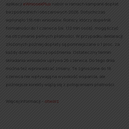
aplikacji
eWniosekPlus
nabór w ramach kampanii dopłat
bezpośrednich i obszarowych 2026. Dotychczas
wpłynęło 1,16 mln wniosków. Rolnicy, którzy dopełnili
formalności do 1 czerwca (ok. 1,12 mln osób), mogą liczyć
na otrzymanie pełnych płatności. W przypadku deklaracji
złożonych później dopłaty są pomniejszane o 1 proc. za
każdy dzień roboczy opóźnienia. Ostateczny termin
składania wniosków upływa 26 czerwca. Do tego dnia
można też wprowadzać zmiany. Te zgłoszone do 16
czerwca nie wpływają na wysokość wsparcia, ale
późniejsze korekty wiążą się z potrąceniami płatności.
Więcej informacji –
otwórz