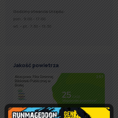
Godziny otwarcia Urzędu:
pon.: 9:00 – 17:00
wt. – pt.: 7:30 – 15:30
Jakość powietrza