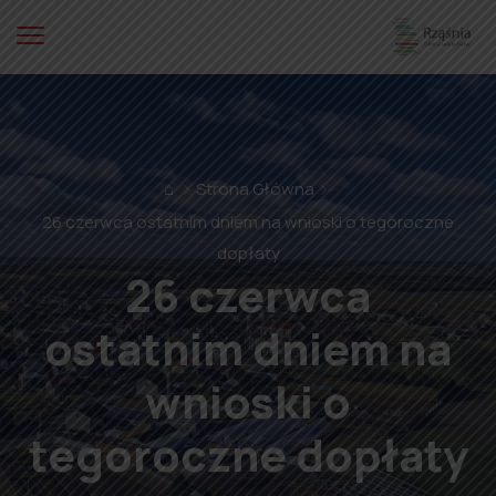
⌂
Strona Główna
26 czerwca ostatnim dniem na wnioski o tegoroczne
dopłaty
26 czerwca
ostatnim dniem na
wnioski o
tegoroczne dopłaty