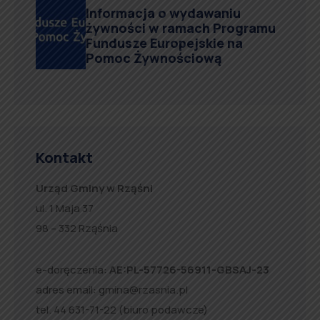
Informacja o wydawaniu
żywności w ramach Programu
Fundusze Europejskie na
Pomoc Żywnościową
Kontakt
Urząd Gminy w Rząśni
ul. 1 Maja 37
98 – 332 Rząśnia
e-doręczenia:
AE:PL-57726-56911-GBSAJ-23
adres email:
gmina@rzasnia.pl
tel. 44 631-71-22 (biuro podawcze)