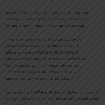
Nazwa Instytucji: Województwo Łódzkie – Centrum
Rozwoju Kompetencji Województwa Łódzkiego i PGE
Polskiej Grupy Energetycznej w Woli Grzymalinej
Informacje o planowanym naborze w projekcie
„Zawodowa reaktywacja” w ramach decyzji o
dofinansowanie nr FELD.09.02-IZ.00-0004/23
realizowanego z Funduszu na rzecz Sprawiedliwej
Transformacji w ramach Programu Regionalnego
Fundusze Europejskie dla Łódzkiego 2021-2027
Numer projektu: FELD.09.02-IZ.00-0004/23
Nazwa naboru:
NABÓR nr 18
„Bony krótkoterminowe do 3
miesięcy z przeznaczeniem na krótkie formy wsparcia dla