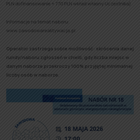
PLN dofinansowanie + 770 PLN wkład własny Uczestnika)
Informacje na temat naboru:
www.zawodowareaktywacja.pl
Operator zastrzega sobie możliwość: skrócenia danej
rundy/naboru zgłoszeń w chwili, gdy liczba miejsc w
danym naborze przekroczy 100% przyjętej minimalnej
liczby osób w naborze.