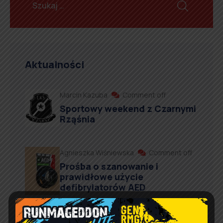
Aktualności
Marcin Kazuba
Comment off
Sportowy weekend z Czarnymi
Rząśnia
Agnieszka Wiśniewska
Comment off
Prośba o szanowanie i
prawidłowe użycie
defibrylatorów AED
Artur Ruka
Comment off