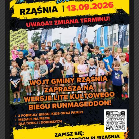
Relacja z Pikniku Rodzinnego
w Suchowoli
Kontakt
Urząd Gminy w Rząśni
ul. 1 Maja 37
98 – 332 Rząśnia
e-doręczenia:
AE:PL-57726-56911-GBSAJ-23
adres email:
gmina@rzasnia.pl
tel. 44 631-71-22 (biuro podawcze)