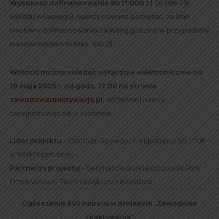
Wysokość dofinansowania do 11 000 zł
(w tym 7%
wkładu własnego). Należy również pamiętać, że limit
kwotowy dofinansowania za jedną godzinę w przypadków
kursów/szkoleń to max. 100 zł.
Wnioski można składać wyłącznie elektronicznie od
18 maja 2026 r. od godz. 17.00 na stronie
zawodowareaktywacja.pl
.
Wcześniej należy
zarejestrować się w systemie.
Lider projektu
– Centrum Rozwoju Kompetencji WŁ i PGE
w Woli Grzymalinej.
Partnerzy projektu
– Bełchatowsko Kleszczowski Park
Przemysłowo Technologiczny i Inovatica.
Ogłoszenie XVII naboru w projekcie „Zawodowa
reaktywacja”