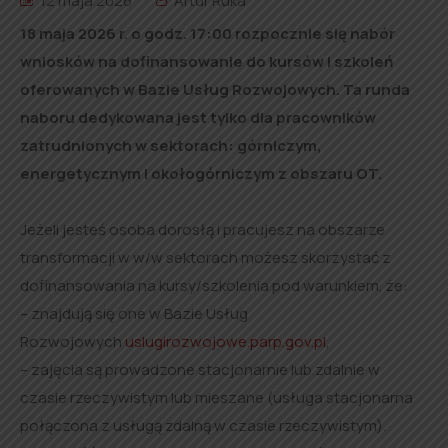
12 maja 2026
Artur Ruka
18 maja 2026 r. o godz. 17:00 rozpocznie się nabór
wniosków na dofinansowanie do kursów i szkoleń
oferowanych w Bazie Usług Rozwojowych.
Ta runda
naboru dedykowana jest tylko dla pracowników
zatrudnionych w sektorach: górniczym,
energetycznym i okołogórniczym z obszaru OT.
Jeżeli jesteś osoba dorosłą i pracujesz na obszarze
transformacji w w/w sektorach możesz skorzystać z
dofinansowania na kursy/szkolenia pod warunkiem, że:
– znajdują się one w Bazie Usług
Rozwojowych
uslugirozwojowe.parp.gov.pl
,
– zajęcia są prowadzone stacjonarnie lub zdalnie w
czasie rzeczywistym lub mieszane (usługa stacjonarna
połączona z usługą zdalną w czasie rzeczywistym).