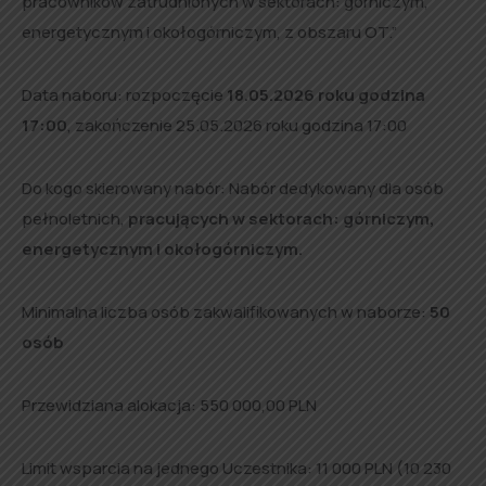
pracowników zatrudnionych w sektorach: górniczym,
energetycznym i okołogórniczym, z obszaru OT.”
Data naboru: rozpoczęcie
18.05.2026 roku godzina
17:00
, zakończenie 25.05.2026 roku godzina 17:00
Do kogo skierowany nabór: Nabór dedykowany dla osób
pełnoletnich,
pracujących w sektorach: górniczym,
energetycznym i okołogórniczym.
Minimalna liczba osób zakwalifikowanych w naborze:
50
osób
Przewidziana alokacja: 550 000,00 PLN
Limit wsparcia na jednego Uczestnika: 11 000 PLN (10 230