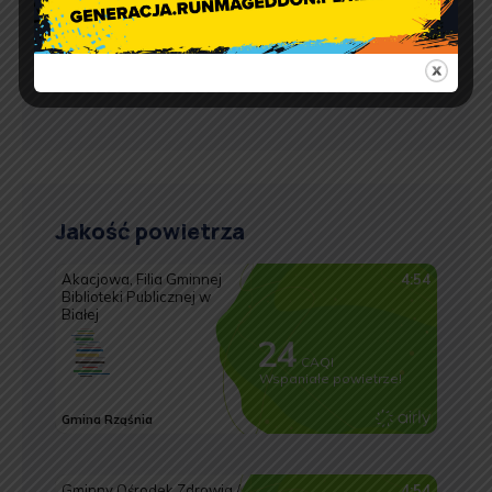
Godziny otwarcia Urzędu:
pon.: 9:00 – 17:00
wt. – pt.: 7:30 – 15:30
Jakość powietrza