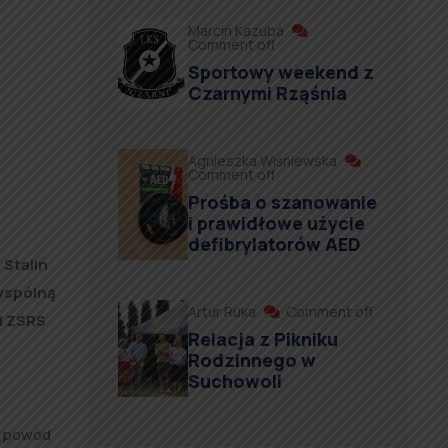
Marcin Kazuba
Comment off
Sportowy weekend z
Czarnymi Rząśnia
Agnieszka Wiśniewska
Comment off
Prośba o szanowanie
i prawidłowe użycie
defibrylatorów AED
 Stalin
wspólną
Artur Ruka
Comment off
 i ZSRS
Relacja z Pikniku
Rodzinnego w
Suchowoli
a powód