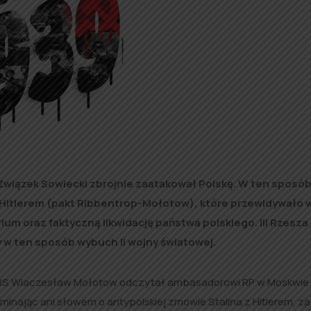
 Związek Sowiecki zbrojnie zaatakował Polskę. W ten sposób
 Hitlerem (pakt Ribbentrop-Mołotow), które przewidywało 
rium oraz faktyczną likwidację państwa polskiego. III Rzesza
 w ten sposób wybuch II wojny światowej.
SRS Wiaczesław Mołotow odczytał ambasadorowi RP w Moskwie
inając ani słowem o antypolskiej zmowie Stalina z Hitlerem, z