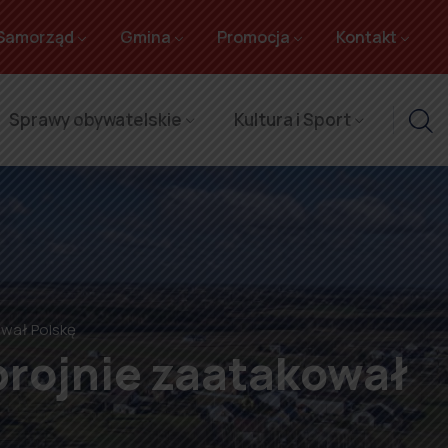
Samorząd
Gmina
Promocja
Kontakt
Sprawy obywatelskie
Kultura i Sport
ował Polskę
zbrojnie zaatakował