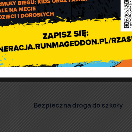
eum Kierownictwa Dywersji Armii Krajowej.
Bezpieczna droga do szkoły