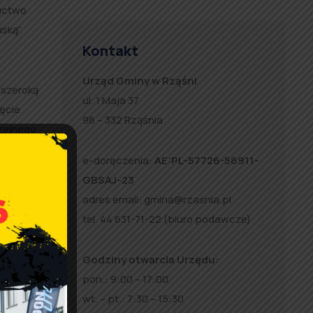
ructwo
ską”.
Kontakt
Urząd Gminy w Rząśni
 szeroką
ul. 1 Maja 37
ęcie
98 – 332 Rząśnia
czelnego
na
e-doręczenia:
AE:PL-57726-56911-
GBSAJ-23
adres email:
gmina@rzasnia.pl
atyniu i
tel. 44 631-71-22 (biuro podawcze)
Godziny otwarcia Urzędu:
pon.: 9:00 – 17:00
wt. – pt.: 7:30 – 15:30