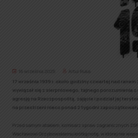
16 września 2025
Artur Ruka
17 września 1939 r. około godziny czwartej nad ranem
wywiązał się z sierpniowego, tajnego porozumienia z
agresję na Rzeczpospolitą, zajęcie i podział jej teryto
na przestrzeni nieco ponad 2 tygodni zapoczątkowały
Przed samym atakiem, komisarz spraw zagranicznych Z
Wacławowi Grzybowskiemu krótką notę, w której nie wspom