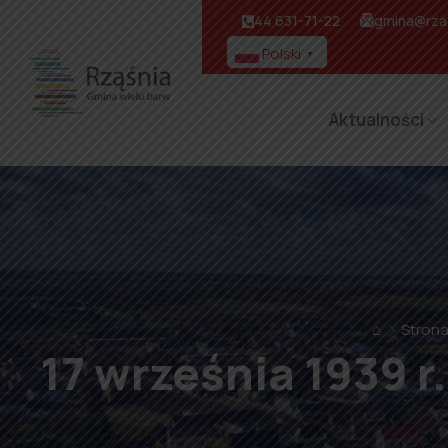
44 631-71-22
gmina@rzas
Polski
▼
Aktualności
⌂
Stron
17 września 1939 r