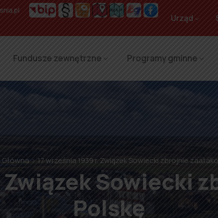
nia.pl
Urząd
Fundusze zewnętrzne
Programy gminne
a Główna
17 września 1939 r. Związek Sowiecki zbrojnie zaatak
. Związek Sowiecki 
Polskę