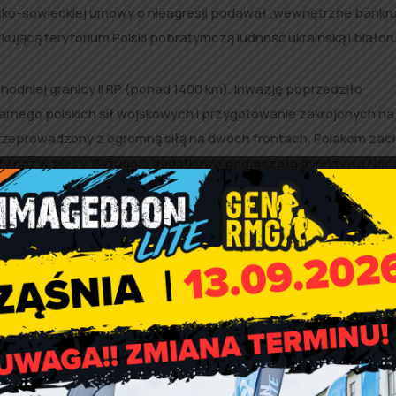
olsko-sowieckiej umowy o nieagresji podawał „wewnętrzne bank
ującą terytorium Polski pobratymczą ludność ukraińską i białoru
odniej granicy II RP (ponad 1400 km). Inwazję poprzedziło
nego polskich sił wojskowych i przygotowanie zakrojonych na
 przeprowadzony z ogromną siłą na dwóch frontach. Polakom zaci
wbity nóż w plecy. Sytuację dodatkowo pogarszała dyrektywa Na
 z jednostkami ACz i wycofywaniu oddziałów WP do Rumunii i 
iecka, która w niedługim czasie doprowadziła do ludobójstwa w K
a to symboliczny początek trwałej utraty Kresów Wschodnich i
siąt następnych lat.