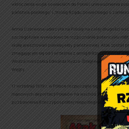
wkroczenia wojsk sowieckich do Polski i unieważnienia p
państwa polskiego” i „troskę Rządu Sowieckiego o zamieszk
Armia Czerwona uderzyła na Polskę na całej długości wsch
szczegółowe wywiadowcze rozpoznanie potencjału militar
skalę aresztowań polskiej elity państwowej. Atak został
zmagającym się od 1 września z armią III Rzeszy został 
Wodza marszałka Edwarda Rydza-Śmigłego o unikaniu walk
Węgry.
17 września 1939 r. w Polsce rozpoczęła się okupacja sow
masowych deportacji Polaków na wschód. Poza tym ta dat
pozbawienia Rzeczypospolitej niepodległości na kilkadzie