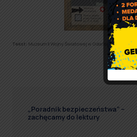
Tekst:
Muzeum II Wojny Światowej w Gdańsku.
Mapa:
Muz
„Poradnik bezpieczeństwa” –
zachęcamy do lektury