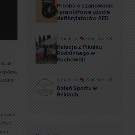
Prośba o szanowanie
i prawidłowe użycie
defibrylatorów AED
Artur Ruka
Comment off
Relacja z Pikniku
Rodzinnego w
Suchowoli
 Stalin
wspólną
Artur Ruka
Comment off
 i ZSRS
Dzień Sportu w
Reklach
a powód
ructwo
ską”.