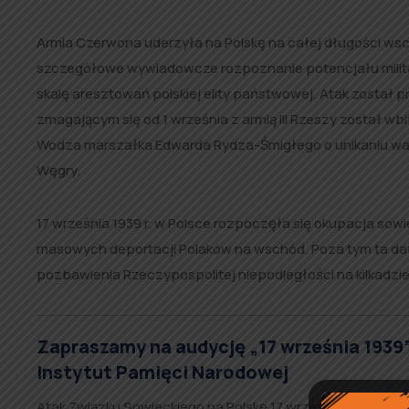
Armia Czerwona uderzyła na Polskę na całej długości wsch
szczegółowe wywiadowcze rozpoznanie potencjału militar
skalę aresztowań polskiej elity państwowej. Atak został
zmagającym się od 1 września z armią III Rzeszy został 
Wodza marszałka Edwarda Rydza-Śmigłego o unikaniu walk
Węgry.
17 września 1939 r. w Polsce rozpoczęła się okupacja sow
masowych deportacji Polaków na wschód. Poza tym ta dat
pozbawienia Rzeczypospolitej niepodległości na kilkadzi
Zapraszamy na audycję „17 września 1939” 
Instytut Pamięci Narodowej
Atak Związku Sowieckiego na Polskę 17 września1939 był s