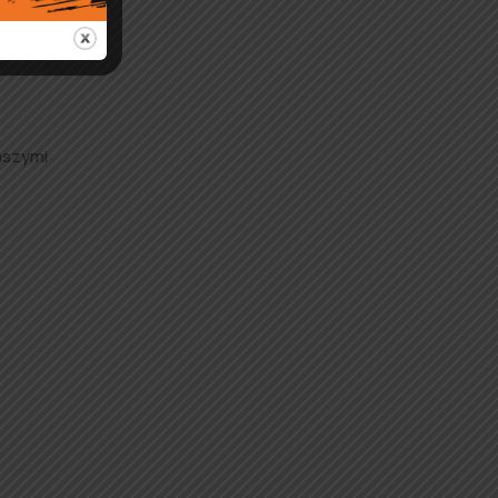
 jako
naszymi