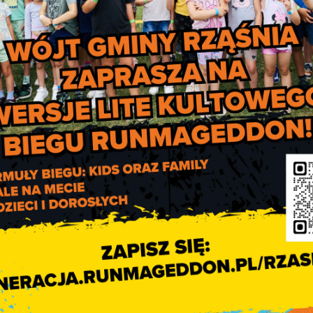
my zakorzenieni w historii; nie dostrzegamy, że to, co wydarzyło