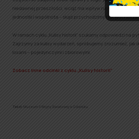
niedawnej przeszłości, wciąż ma wpływ na nas i nasze ot
jednostki i wspólnota – skąd przychodzimy i jak jest nasza 
W ramach cyklu „Kulisy historii” szukamy odpowiedzi na pytan
Zajrzymy za kulisy wydarzeń, spróbujemy zrozumieć, jak dz
losami – pojedynczymi i zbiorowymi.
Zobacz inne odcinki z cyklu „Kulisy historii”
Tekst:
Muzeum II Wojny Światowej w Gdańsku.