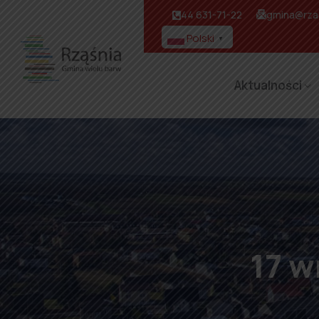
44 631-71-22
gmina@rzas
Polski
▼
Aktualności
17 w