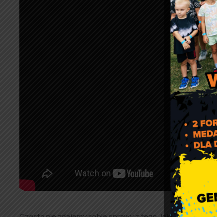
Często nie zdajemy sobie sprawy z tego, jak bardzo jesteś