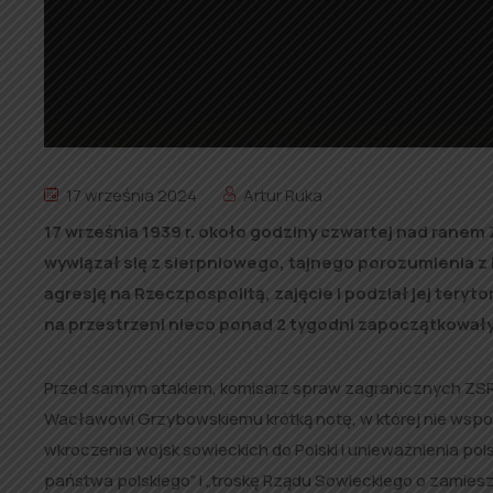
17 września 2024
Artur Ruka
17 września 1939 r. około godziny czwartej nad ranem
wywiązał się z sierpniowego, tajnego porozumienia z
agresję na Rzeczpospolitą, zajęcie i podział jej teryto
na przestrzeni nieco ponad 2 tygodni zapoczątkowały
Przed samym atakiem, komisarz spraw zagranicznych Z
Wacławowi Grzybowskiemu krótką notę, w której nie wspom
wkroczenia wojsk sowieckich do Polski i unieważnienia p
państwa polskiego” i „troskę Rządu Sowieckiego o zamieszk