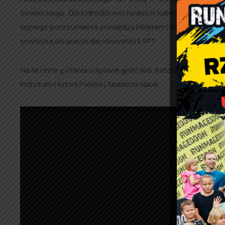
Sowieckiego. Dla ludności wschodnich rubieży II RP to po
tajnego porozumienia pomiędzy Hitlerem i Stalinem? Jak 
sowiecka okupacja dla obywateli II RP?
Na te i inne pytania odpowie gość red. Rafała Dudkiewicza 
Instytutu Historii Polskiej Akademii Nauk.