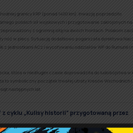
odniej granicy II RP (ponad 1400 km). Inwazję poprzedziło
nego polskich sił wojskowych i przygotowanie zakrojonych na
 przeprowadzony z ogromną siłą na dwóch frontach. Polakom zaci
wbity nóż w plecy. Sytuację dodatkowo pogarszała dyrektywa Na
 z jednostkami ACz i wycofywaniu oddziałów WP do Rumunii i 
iecka, która w niedługim czasie doprowadziła do ludobójstwa w K
a to symboliczny początek trwałej utraty Kresów Wschodnich i
esiąt następnych lat.
z cyklu „Kulisy historii” przygotowaną przez
kutkiem tajnego porozumienia szefów dyplomacji III Rzeszy i Zw