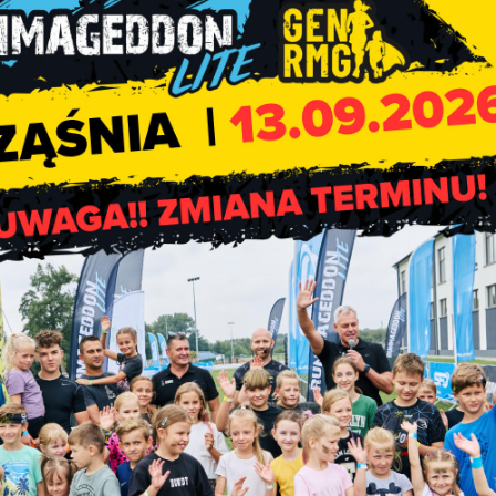
czątek prześladowań, wywózek, łagrów, tułaczki. Dlaczego doszł
na ten atak zareagował Naczelny Wódz WP? Jakie skutki przynio
– dr Paweł Libera, historyk pracownik Biura Badań Historycznych