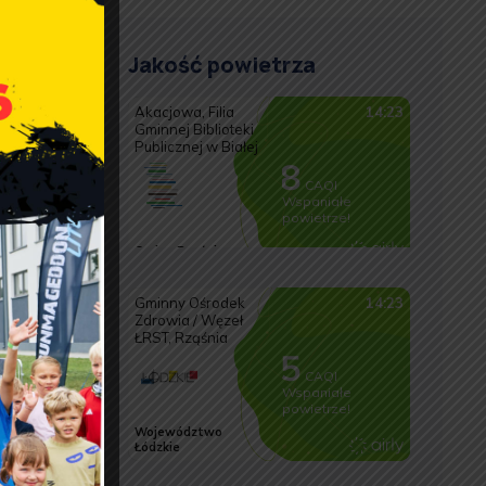
o do
sła
Jakość powietrza
 IPN i