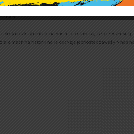
oczenie. Dla zrozumienia własnej tożsamości musimy wiedzieć –
historia.
ie, jak dzisiaj rzutuje na nas to, co stało się już przeszłością.
iała machina historii i na ile decyzje jednostek zaważyły nad 