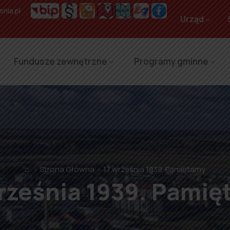
nia.pl
Urząd
Fundusze zewnętrzne
Programy gminne
⌂
Strona Główna
17 września 1939. Pamiętamy
rześnia 1939. Pami