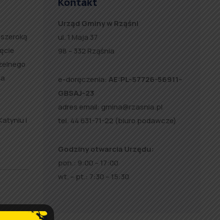
Kontakt
Urząd Gminy w Rząśni
 szeroką
ul. 1 Maja 37
ęcie
98 – 332 Rząśnia
czelnego
na
e-doręczenia:
AE:PL-57726-56911-
GBSAJ-23
adres email:
gmina@rzasnia.pl
atyniu i
tel. 44 631-71-22 (biuro podawcze)
Godziny otwarcia Urzędu:
pon.: 9:00 – 17:00
wt. – pt.: 7:30 – 15:30
iązku