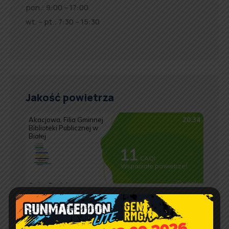
pon.: 9:00 – 17:00
wt. – pt.: 7:30 – 15:30
Jakość powietrza