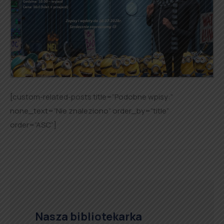
[custom-related-posts title=”Podobne wpisy:”
none_text=”Nie znaleziono” order_by=”title”
order=”ASC”]
Nasza bibliotekarka