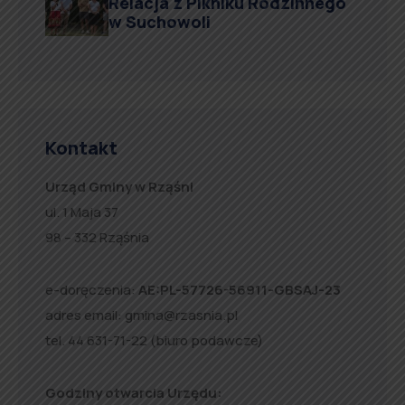
Relacja z Pikniku Rodzinnego
w Suchowoli
Kontakt
Urząd Gminy w Rząśni
ul. 1 Maja 37
98 – 332 Rząśnia
e-doręczenia:
AE:PL-57726-56911-GBSAJ-23
adres email:
gmina@rzasnia.pl
tel. 44 631-71-22 (biuro podawcze)
Godziny otwarcia Urzędu: