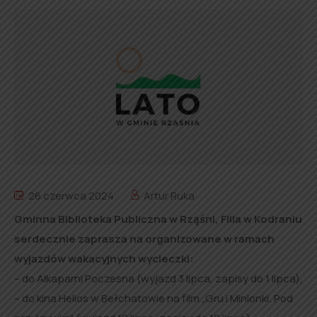
26 czerwca 2024
Artur Ruka
Gminna Biblioteka Publiczna w Rząśni, Filia w Kodraniu
serdecznie zaprasza na organizowane w ramach
wyjazdów wakacyjnych wycieczki:
– do Alkaparni Poczesna (wyjazd 3 lipca, zapisy do 1 lipca),
– do kina Helios w Bełchatowie na film „Gru i Minionki. Pod