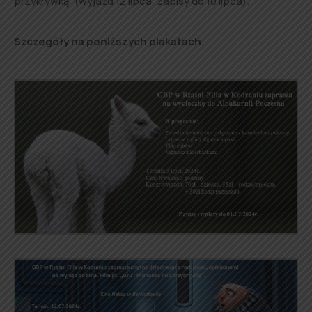
przykrywką” (wyjazd 12 lipca, zapisy do 10 lipca).
Szczegóły na poniższych plakatach.