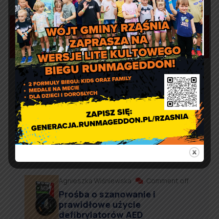
Aktualności
Marcin Kazuba
Comment off
Sportowy weekend z Czarnymi
Rząśnia
Agnieszka Wiśniewska
Comment off
Prośba o szanowanie i
prawidłowe użycie
defibrylatorów AED