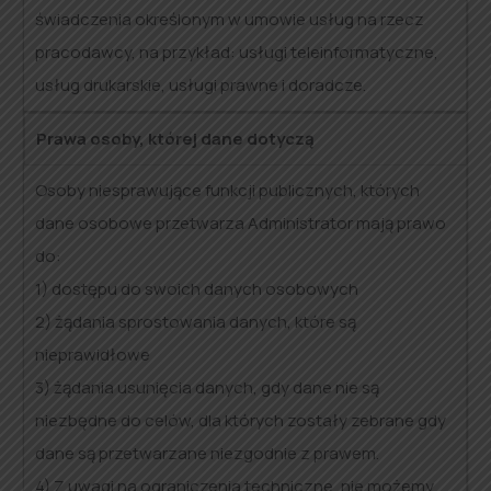
świadczenia określonym w umowie usług na rzecz
pracodawcy, na przykład: usługi teleinformatyczne,
usług drukarskie, usługi prawne i doradcze.
Prawa osoby, której dane dotyczą
Osoby niesprawujące funkcji publicznych, których
dane osobowe przetwarza Administrator mają prawo
do:
1) dostępu do swoich danych osobowych
2) żądania sprostowania danych, które są
nieprawidłowe
3) żądania usunięcia danych, gdy dane nie są
niezbędne do celów, dla których zostały zebrane gdy
dane są przetwarzane niezgodnie z prawem.
4) Z uwagi na ograniczenia techniczne, nie możemy