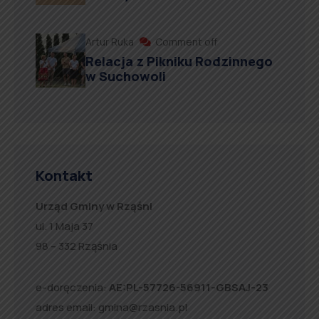
Artur Ruka
Comment off
Relacja z Pikniku Rodzinnego
w Suchowoli
Kontakt
Urząd Gminy w Rząśni
ul. 1 Maja 37
98 – 332 Rząśnia
e-doręczenia:
AE:PL-57726-56911-GBSAJ-23
adres email:
gmina@rzasnia.pl