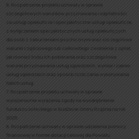
6. Rozpatrzenie projektu uchwały w sprawie
szczegółowych warunków przyznawania i odpłatności
za usługi opiekuńcze i specjalistyczne usługi opiekuńcze,
z wyłączeniem specjalistycznych usług opiekuńczych
dla osób z zaburzeniami psychicznymi oraz szczegółowe
warunki częściowego lub całkowitego zwolnienia z opłat,
jak również trybu ich pobierania oraz szczegółowe
warunki przyznawania usług sąsiedzkich, wymiar i zakres
usług sąsiedzkich oraz sposób rozliczania wykonywania
takich usług.
7. Rozpatrzenie projektu uchwały w sprawie
wyrażenia/nie wyrażenia zgody na wyodrębnienie
funduszu sołeckiego w budżecie Gminy Rząśnia na rok
2025.
8. Rozpatrzenie uchwały w sprawie udzielenia pomocy
finansowej w formie dotacji celowej dla Powiatu