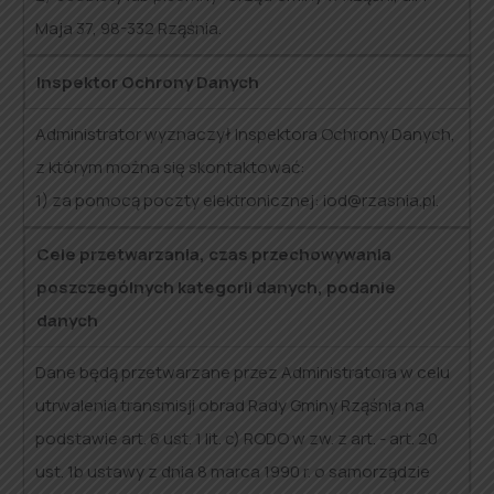
Maja 37, 98-332 Rząśnia.
Inspektor Ochrony Danych
Administrator wyznaczył Inspektora Ochrony Danych,
z którym można się skontaktować:
1) za pomocą poczty elektronicznej: iod@rzasnia.pl.
Cele przetwarzania, czas przechowywania
poszczególnych kategorii danych, podanie
danych
Dane będą przetwarzane przez Administratora w celu
utrwalenia transmisji obrad Rady Gminy Rząśnia na
podstawie art. 6 ust. 1 lit. c) RODO w zw. z art. - art. 20
ust. 1b ustawy z dnia 8 marca 1990 r. o samorządzie