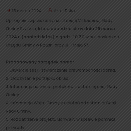
15 marca 2024
Artur Ruka
Uprzejmie zapraszamy na LIII sesję VIII kadencji Rady
Gminy Rząśnia,
która
odbędzie się w dniu 25 marca
2024 r. (poniedziałek) o godz. 10.30
w sali posiedzeń
Urzędu Gminy w Rząśni przy ul. 1 Maja 37.
Proponowany porządek obrad:
1. Otwarcie sesji i stwierdzenie prawomocności obrad.
2. Odczytanie porządku obrad.
3. Informacja na temat protokołu z ostatniej sesji Rady
Gminy.
4. Informacja Wójta Gminy z działań od ostatniej Sesji
Rady Gminy.
5. Rozpatrzenie projektu uchwały w sprawie pomnika
przyrody.