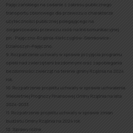
Pajęczańskiego na zadanie z zakresu publicznego
transportu zbiorowego dla przewozu o charakterze
użyteczności publicznej polegającego na
zorganizowaniu przewozu osób na linii komunikacyjnej
pn.: Pajęczno-Rząśnia-Kiełczygłów-Siemkowice-
Działoszyn-Pajęczno.
9. Rozpatrzenie uchwały w sprawie przyjęcia programu
opieki nad zwierzętami bezdomnymi oraz zapobiegania
bezdomności zwierząt na terenie gminy Rząśnia na 2024
rok.
10. Rozpatrzenie projektu uchwały w sprawie uchwalenia
Wieloletniej Prognozy Finansowej Gminy Rząśnia na lata
2024-2033
11. Rozpatrzenie projektu uchwały w sprawie zmian
budżetu Gminy Rząśnia na 2024 rok
12. Sprawy różne.