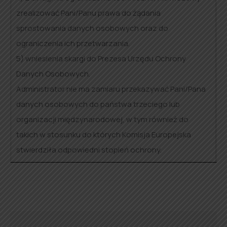
zrealizować Pani/Panu prawa do żądania
sprostowania danych osobowych oraz do
ograniczenia ich przetwarzania.
5) wniesienia skargi do Prezesa Urzędu Ochrony
Danych Osobowych.
Administrator nie ma zamiaru przekazywać Pani/Pana
danych osobowych do państwa trzeciego lub
organizacji międzynarodowej, w tym również do
takich w stosunku do których Komisja Europejska
stwierdziła odpowiedni stopień ochrony.