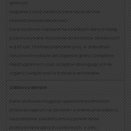
gminnym.
Nagrania z sesji zamieszczane są na stronie
internetowej bezterminowo.
Dane osobowe zapisane na nośnikach danych będą
przechowywane stosownie do kryteriów określonych
w § 63 ust. 1 Instrukcji kancelaryjnej, w Jednolitym
rzeczowym wykazie akt organów gminy i związków
międzygminnych oraz urzędów obsługujących te
organy i związki oraz w Instrukcji archiwalne.
Odbiorcy danych
Dane osobowe mogą być ujawnione podmiotom
przetwarzającym na zlecenie i w imieniu pracodawcy,
na podstawie zawartej umowy powierzenia
przetwarzania danych osobowych, w celu