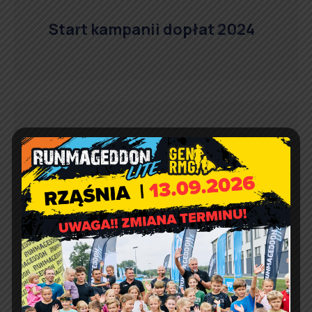
Start kampanii dopłat 2024
Obwieszczenia o
zarejestrowanych listach
kandydatów na Radnych i
Wójta