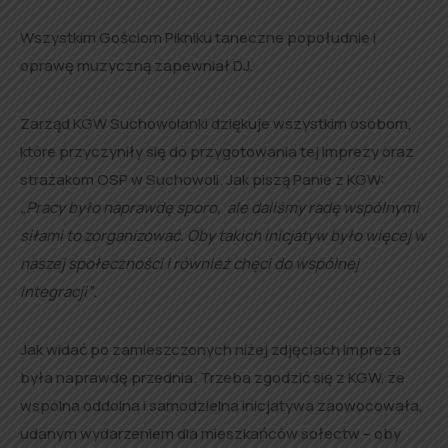
Wszystkim Gościom Pikniku taneczne popołudnie i
oprawę muzyczną zapewniał DJ.
Zarząd KGW Suchowolanki dziękuje wszystkim osobom,
które przyczyniły się do przygotowania tej imprezy oraz
strażakom OSP w Suchowoli. Jak piszą Panie z KGW:
„Pracy było naprawdę sporo, ale daliśmy radę wspólnymi
siłami to zorganizować. Oby takich inicjatyw było więcej w
naszej społeczności i również chęci do wspólnej
integracji”
.
Jak widać po zamieszczonych niżej zdjęciach impreza
była naprawdę przednia. Trzeba zgodzić się z KGW, że
wspólna oddolna i samodzielna inicjatywa zaowocowała,
udanym wydarzeniem dla mieszkańców sołectw – oby