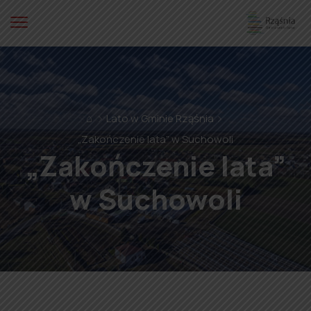
⌂
Lato w Gminie Rząśnia
„Zakończenie lata” w Suchowoli
„Zakończenie lata”
w Suchowoli