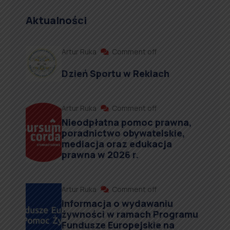
Aktualności
Artur Ruka
Comment off
Dzień Sportu w Reklach
Artur Ruka
Comment off
Nieodpłatna pomoc prawna,
poradnictwo obywatelskie,
mediacja oraz edukacja
prawna w 2026 r.
Artur Ruka
Comment off
Informacja o wydawaniu
żywności w ramach Programu
Fundusze Europejskie na