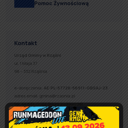
Pomoc Żywnościową
Kontakt
Urząd Gminy w Rząśni
ul. 1 Maja 37
98 – 332 Rząśnia
e-doręczenia:
AE:PL-57726-56911-GBSAJ-23
adres email:
gmina@rzasnia.pl
tel. 44 631-71-22 (biuro podawcze)
Godziny otwarcia Urzędu: