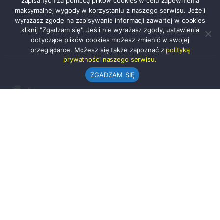
zapisanych za pomocą plików cookies w celu zapewnienia
maksymalnej wygody w korzystaniu z naszego serwisu. Jeżeli
wyrażasz zgodę na zapisywanie informacji zawartej w cookies
kliknij "Zgadzam się". Jeśli nie wyrażasz zgody, ustawienia
dotyczące plików cookies możesz zmienić w swojej
przeglądarce. Możesz się także zapoznać z
polityką
prywatności naszego serwisu.
ZGADZAM SIĘ
Urząd Gminy w Rząśni
ul. 1 Maja 37
98-332 Rząśnia
AE:PL-57726-56911-GBSAJ-23 (e-doręczenia)
gmina@rzasnia.pl
44 631-71-22 (biuro podawcze)