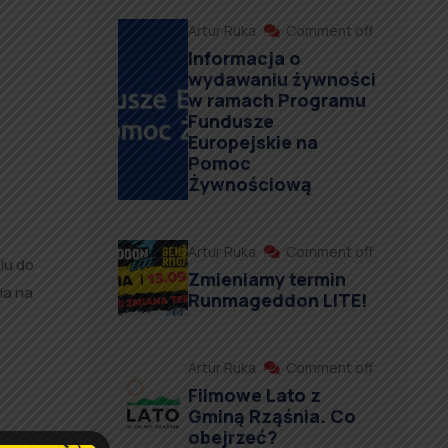
Artur Ruka
Comment off
Informacja o
wydawaniu żywności
w ramach Programu
Fundusze
Europejskie na
Pomoc
Żywnościową
Artur Ruka
Comment off
iu do
Zmieniamy termin
ia na
Runmageddon LITE!
Artur Ruka
Comment off
Filmowe Lato z
,
Gminą Rząśnia. Co
obejrzeć?