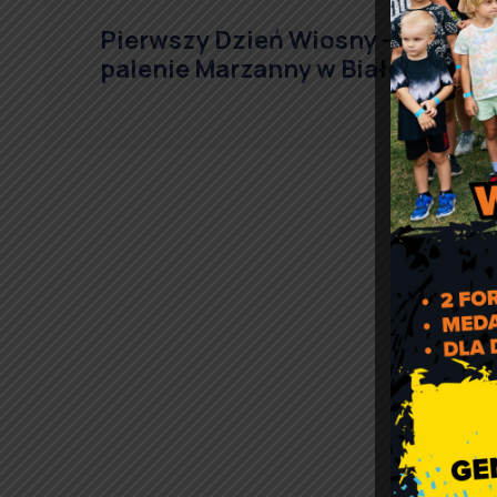
Pierwszy Dzień Wiosny –
palenie Marzanny w Białej