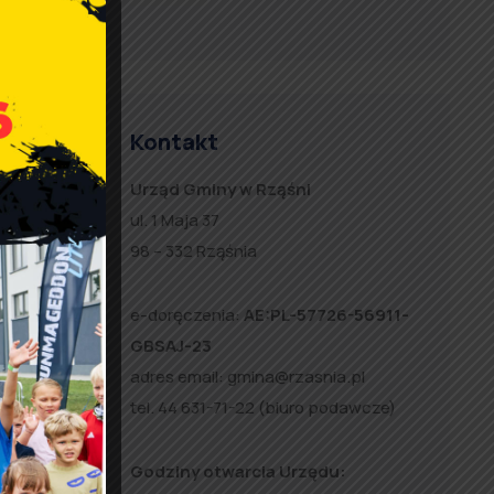
Kontakt
Urząd Gminy w Rząśni
ul. 1 Maja 37
98 – 332 Rząśnia
h planów
e-doręczenia:
AE:PL-57726-56911-
GBSAJ-23
adres email:
gmina@rzasnia.pl
tel. 44 631-71-22 (biuro podawcze)
Godziny otwarcia Urzędu: