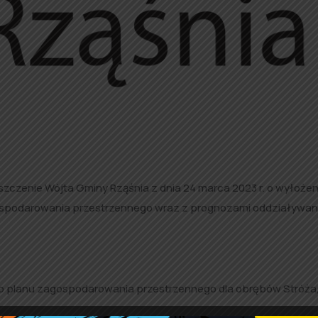
czenie Wójta Gminy Rząśnia z dnia 24 marca 2023 r. o wyłożen
spodarowania przestrzennego wraz z prognozami oddziaływan
go planu zagospodarowania przestrzennego dla obrębów Stróża