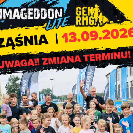
w:
la obrębów Będków, Żary, Rychłowiec, gmina Rząśnia,
la obrębów Kodrań-Kopy, Marcelin, gmina Rząśnia,
 od 31 marca 2023 r. do 21 kwietnia 2023 r.
23 r. o wyłożeniu do publicznego wglądu projektów miejscowyc
działywania na środowisko
.