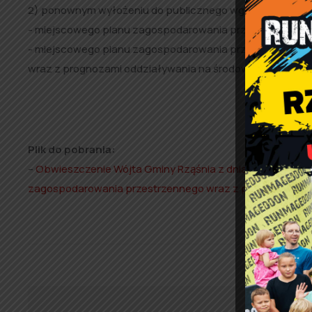
2) ponownym wyłożeniu do publicznego wglądu projektó
­- miejscowego planu zagospodarowania przestrzennego d
­- miejscowego planu zagospodarowania przestrzennego d
wraz z prognozami oddziaływania na środowisko
w dniach
Plik do pobrania:
–
Obwieszczenie Wójta Gminy Rząśnia z dnia 24 marca 20
zagospodarowania przestrzennego wraz z prognozami od