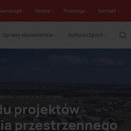
Samorząd
Gmina
Promocja
Kontakt
Sprawy obywatelskie
Kultura i Sport
ospodarowania przestrzennego
du projektów
ia przestrzennego