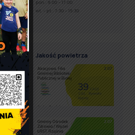
pon.: 9:00 – 17:00
3
wt. – pt.: 7:30 – 15:30
r.
Jakość powietrza