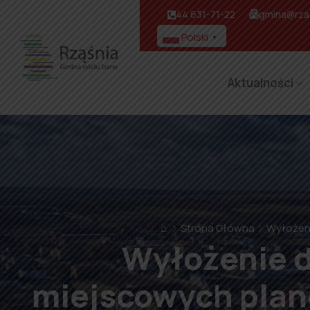
44 631-71-22
gmina@rzas
Polski
▼
Aktualności
⌂
Strona Główna
Wyłożen
Wyłożenie d
miejscowych plan