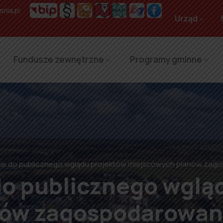
nia.pl
Urząd
Fundusze zewnętrzne
Programy gminne
ie do publicznego wglądu projektów miejscowych planów zag
o publicznego wglą
ów zagospodarowan