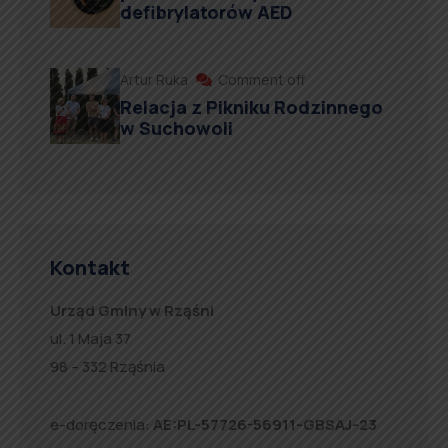
defibrylatorów AED
Artur Ruka
Comment off
Relacja z Pikniku Rodzinnego
w Suchowoli
Kontakt
Urząd Gminy w Rząśni
ul. 1 Maja 37
98 – 332 Rząśnia
e-doręczenia:
AE:PL-57726-56911-GBSAJ-23