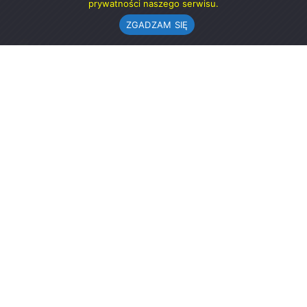
prywatności naszego serwisu.
ZGADZAM SIĘ
Urząd Gminy w Rząśni
ul. 1 Maja 37
98-332 Rząśnia
AE:PL-57726-56911-GBSAJ-23 (e-doręczenia)
gmina@rzasnia.pl
44 631-71-22 (biuro podawcze)
Godziny otwarcia Urzędu:
pon.: 9.00-17.00
wt.-pt.: 7.30-15.30