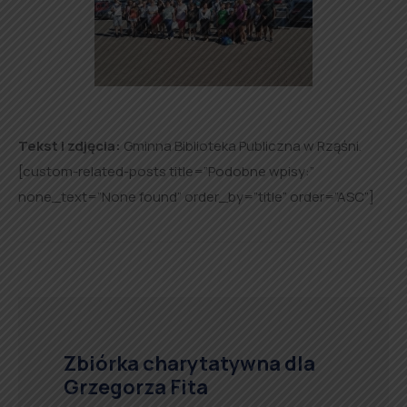
Tekst i zdjęcia:
Gminna Biblioteka Publiczna w Rząśni.
[custom-related-posts title=”Podobne wpisy:”
none_text=”None found” order_by=”title” order=”ASC”]
Zbiórka charytatywna dla
Grzegorza Fita