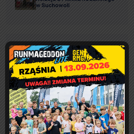
w Suchowoli
Kontakt
Urząd Gminy w Rząśni
ul. 1 Maja 37
98 – 332 Rząśnia
e-doręczenia:
AE:PL-57726-56911-GBSAJ-23
adres email:
gmina@rzasnia.pl
tel. 44 631-71-22 (biuro podawcze)
Godziny otwarcia Urzędu: