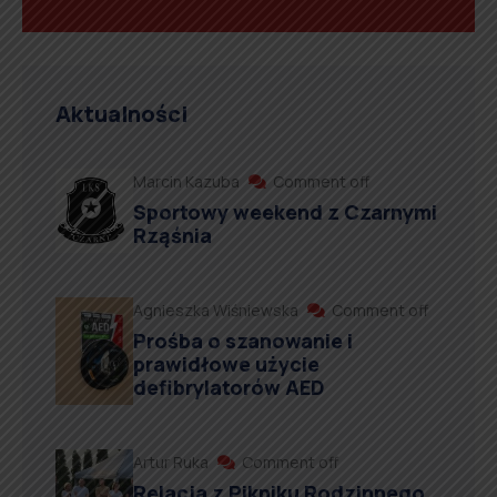
Aktualności
Marcin Kazuba
Comment off
Sportowy weekend z Czarnymi
Rząśnia
Agnieszka Wiśniewska
Comment off
Prośba o szanowanie i
prawidłowe użycie
defibrylatorów AED
Artur Ruka
Comment off
Relacja z Pikniku Rodzinnego