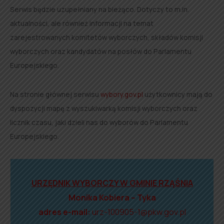
Serwis będzie uzupełniany na bieżąco. Dotyczy to m.in.
aktualności, ale również informacji na temat
zarejestrowanych komitetów wyborczych, składów komisji
wyborczych oraz kandydatów na posłów do Parlamentu
Europejskiego.
Na stronie głównej serwisu
wybory.gov.pl
użytkownicy mają do
dyspozycji mapę z wyszukiwarką komisji wyborczych oraz
licznik czasu, jaki dzieli nas do wyborów do Parlamentu
Europejskiego.
URZĘDNIK WYBORCZY W GMINIE RZĄŚNIA
Monika Kobiera – Tyka
adres e-mail:
urz-100905-1@pkw.gov.pl