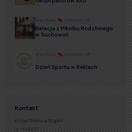
defibrylatorów AED
Artur Ruka
Comment off
Relacja z Pikniku Rodzinnego
w Suchowoli
Artur Ruka
Comment off
Dzień Sportu w Reklach
Kontakt
Urząd Gminy w Rząśni
ul. 1 Maja 37