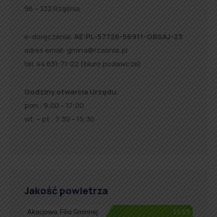
98 – 332 Rząśnia
e-doręczenia:
AE:PL-57726-56911-GBSAJ-23
adres email:
gmina@rzasnia.pl
tel. 44 631-71-22 (biuro podawcze)
Godziny otwarcia Urzędu:
pon.: 9:00 – 17:00
wt. – pt.: 7:30 – 15:30
Jakość powietrza