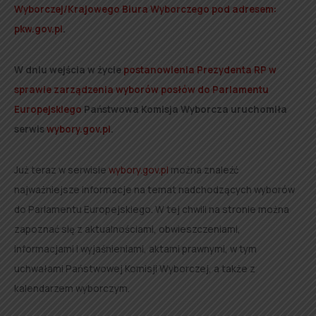
Wyborczej/Krajowego Biura Wyborczego pod adresem:
pkw.gov.pl
.
W dniu wejścia w życie
postanowienia Prezydenta RP w
sprawie zarządzenia wyborów posłów do Parlamentu
Europejskiego
Państwowa Komisja Wyborcza uruchomiła
serwis
wybory.gov.pl
.
Już teraz w serwisie
wybory.gov.pl
można znaleźć
najważniejsze informacje na temat nadchodzących wyborów
do Parlamentu Europejskiego. W tej chwili na stronie można
zapoznać się z aktualnościami, obwieszczeniami,
informacjami i wyjaśnieniami, aktami prawnymi, w tym
uchwałami Państwowej Komisji Wyborczej, a także z
kalendarzem wyborczym.