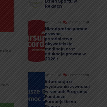
Dzień Sportu w
Reklach
Artur Ruka
Comment off
Nieodpłatna pomoc
prawna,
poradnictwo
obywatelskie,
mediacja oraz
e się w
edukacja prawna w
2026 r.
Artur Ruka
Comment off
Informacja o
dzieży
wydawaniu żywności
w ramach Programu
Fundusze
Europejskie na
Pomoc