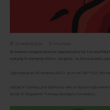
22 sierpnia 2024
Artur Ruka
W imieniu Organizatorów zapraszamy na Turniej Piłki No
sobotę 31 sierpnia 2024 r. od godz. 14.00 na boisku s
Zgłoszenia do 30 sierpnia 2024 r. po nr tel. 697-522-380 l
Udział w Turnieju jest darmowy. Mecze będą rozgrywane w
do lat 15. Regulamin Turnieju dostępny na miejscu.