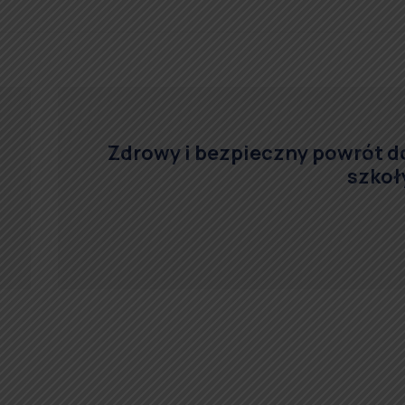
Zdrowy i bezpieczny powrót d
szkoł