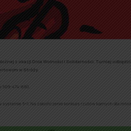
żnej z okazji Dnia Wolności i Solidarności. Turniej odbędzi
portowym w Stróży.
ub 509-474-890.
 systemie 5×1. Na zakończenie konkurs rzutów karnych dla mło