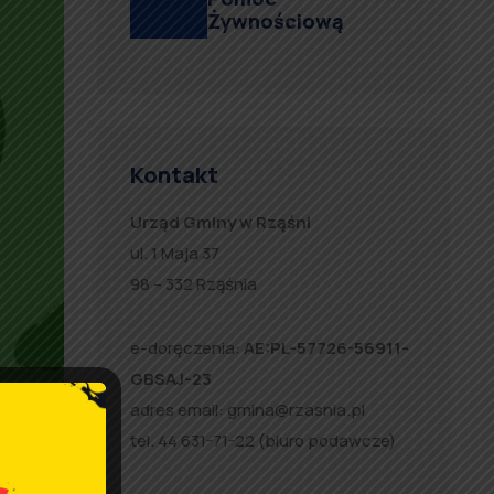
Żywnościową
Kontakt
Urząd Gminy w Rząśni
ul. 1 Maja 37
98 – 332 Rząśnia
e-doręczenia:
AE:PL-57726-56911-
GBSAJ-23
adres email:
gmina@rzasnia.pl
tel. 44 631-71-22 (biuro podawcze)