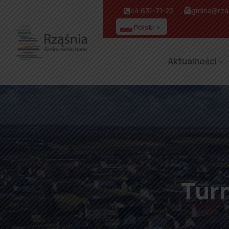
44 631-71-22
gmina@rzas
Polski
▼
Aktualności
Turn