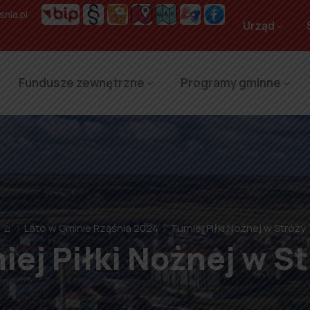
nia.pl
Urząd
Fundusze zewnętrzne
Programy gminne
⌂
Lato w Gminie Rząśnia 2024
Turniej Piłki Nożnej w Stróży
iej Piłki Nożnej w S