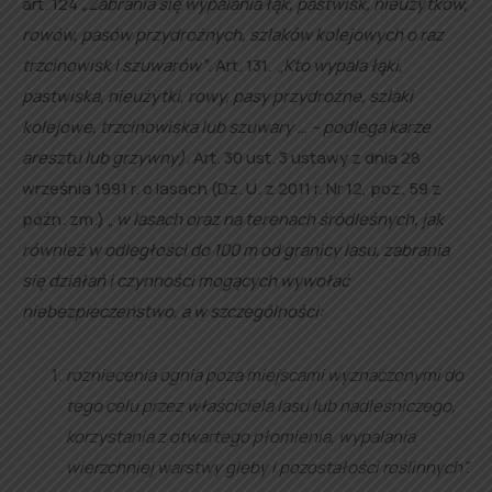
art. 124
„Zabrania się wypalania łąk, pastwisk, nieużytków,
rowów, pasów przydrożnych, szlaków kolejowych o raz
trzcinowisk i szuwarów”
. Art. 131. „
Kto wypala łąki,
pastwiska, nieużytki, rowy, pasy przydrożne, szlaki
kolejowe, trzcinowiska lub szuwary … – podlega karze
aresztu lub grzywny)
. Art. 30 ust. 3 ustawy z dnia 28
września 1991 r. o lasach (Dz. U. z 2011 r. Nr 12, poz. 59 z
późn. zm.) „
w lasach oraz na terenach śródleśnych, jak
również w odległości do 100 m od granicy lasu, zabrania
się działań i czynności mogących wywołać
niebezpieczeństwo, a w szczególności:
rozniecenia ognia poza miejscami wyznaczonymi do
tego celu przez właściciela lasu lub nadleśniczego,
korzystania z otwartego płomienia, wypalania
wierzchniej warstwy gleby i pozostałości roślinnych”.