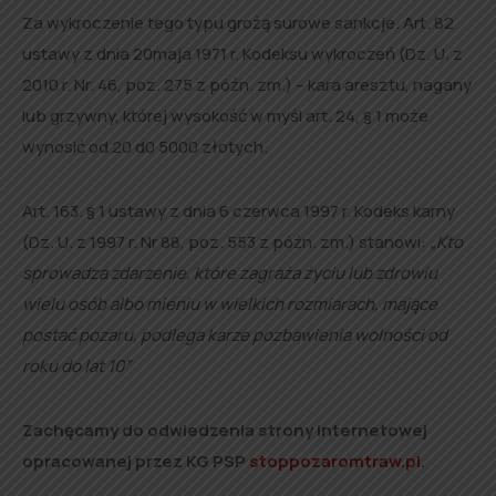
Za wykroczenie tego typu grożą surowe sankcje. Art. 82
ustawy z dnia 20maja 1971 r. Kodeksu wykroczeń (Dz. U. z
2010 r. Nr. 46, poz. 275 z późn. zm.) – kara aresztu, nagany
lub grzywny, której wysokość w myśl art. 24, § 1 może
wynosić od 20 d0 5000 złotych.
Art. 163. § 1 ustawy z dnia 6 czerwca 1997 r. Kodeks karny
(Dz. U. z 1997 r. Nr 88, poz. 553 z późn. zm.) stanowi:
„Kto
sprowadza zdarzenie, które zagraża życiu lub zdrowiu
wielu osób albo mieniu w wielkich rozmiarach, mające
postać pozaru, podlega karze pozbawienia wolności od
roku do lat 10”
Zachęcamy do odwiedzenia strony internetowej
opracowanej przez KG PSP
stoppozaromtraw.pl
.