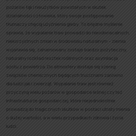
pożarów łąk i nieużytków powstałych w skutek
działalności człowieka, który swoje postępowanie
tłumaczy chęcią użyźnienia gleby. To błędne myślenie
sprawia, że wypalanie traw prowadzi do nieodwracalnych,
niekorzystnych zmian w środowisku naturalnym – ziemia
wyjaławia się, zahamowany zostaje bardzo pożyteczny,
naturalny rozkład resztek roślinnych oraz asymilacja
azotu z powietrza. Do atmosfery dostaje się szereg
związków chemicznych będących truciznami zarówno
dla ludzi jak i zwierząt. Wypalanie traw jest również
przyczyną wielu pożarów w gospodarce leśnej czy też
infrastrukturze gospodarczej, które niejednokrotnie
prowadzą do tragicznych skutków w postaci utraty mienia
o dużej wartości, a w wielu przypadkach zdrowia i życia
ludzi.