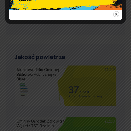
pon.: 9:00 – 17:00
wt. – pt.: 7:30 – 15:30
Jakość powietrza