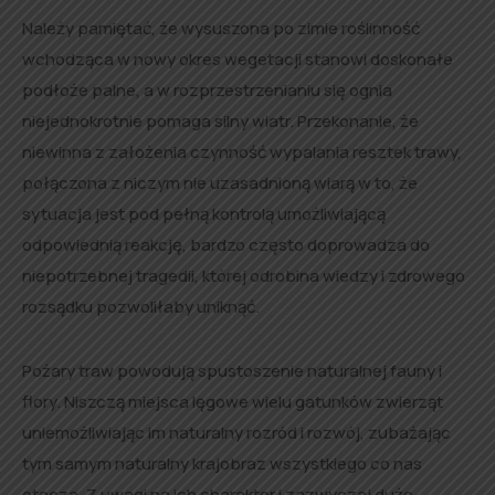
Należy pamiętać, że wysuszona po zimie roślinność
wchodząca w nowy okres wegetacji stanowi doskonałe
podłoże palne, a w rozprzestrzenianiu się ognia
niejednokrotnie pomaga silny wiatr. Przekonanie, że
niewinna z założenia czynność wypalania resztek trawy,
połączona z niczym nie uzasadnioną wiarą w to, że
sytuacja jest pod pełną kontrolą umożliwiającą
odpowiednią reakcję, bardzo często doprowadza do
niepotrzebnej tragedii, której odrobina wiedzy i zdrowego
rozsądku pozwoliłaby uniknąć.
Pożary traw powodują spustoszenie naturalnej fauny i
flory. Niszczą miejsca lęgowe wielu gatunków zwierząt
uniemożliwiając im naturalny rozród i rozwój, zubażając
tym samym naturalny krajobraz wszystkiego co nas
otacza. Z uwagi na ich charakter i zazwyczaj duże