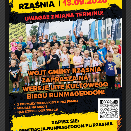
Fundusze Europejskie na
Pomoc Żywnościową
Kontakt
Urząd Gminy w Rząśni
ul. 1 Maja 37
98 – 332 Rząśnia
e-doręczenia:
AE:PL-57726-56911-GBSAJ-23
adres email:
gmina@rzasnia.pl
tel. 44 631-71-22 (biuro podawcze)
Godziny otwarcia Urzędu: