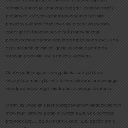
rozmiary, angażują znaczną liczbę sił i środków straży
pożarnych, których każda interwencja to nie tylko
poważny wydatek finansowy, ale przede wszystkim
znaczące osłabienie potencjału ratowniczego
poszczególnych jednostek, które może przełożyć się na
czas dotarcia do miejsc, gdzie zaistnieje potrzeba
ratowania zdrowia, życia i mienia ludzkiego.
Osoby podejmujące się wypalania suchych traw i
nieużytków muszą liczyć się z konsekwencjami swojego
nieodpowiedzialnego i niedopuszczalnego działania.
O tym, że wypalanie jest postępowaniem niedozwolonym
mówi m.in. ustawa z dnia 16 kwietnia 2004 r. o ochronie
przyrody (Dz. U. z 2009 r. Nr 151, poz. 1220 z późn. zm.),