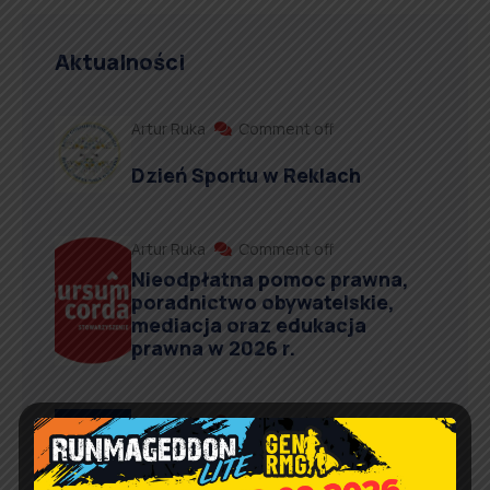
Aktualności
Artur Ruka
Comment off
Dzień Sportu w Reklach
Artur Ruka
Comment off
Nieodpłatna pomoc prawna,
poradnictwo obywatelskie,
mediacja oraz edukacja
prawna w 2026 r.
Artur Ruka
Comment off
Informacja o wydawaniu
żywności w ramach Programu