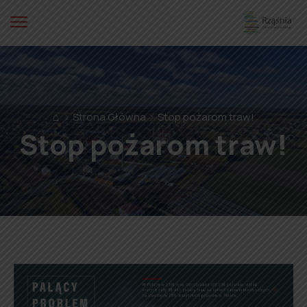
⌂
Strona Główna
Stop pożarom traw!
Stop pożarom traw!