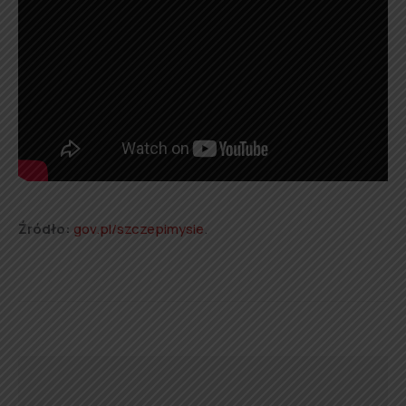
Źródło:
gov.pl/szczepimysie
.