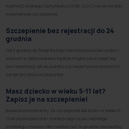
ważność Unijnego Certyfikatu COVID (UCC) na rok od daty
wykonanego szczepienia.
Szczepienie bez rejestracji do 24
grudnia
Od 2 grudnia do Świąt Bożego Narodzenia każda osoba z
ważnym e-skierowaniem będzie mogła zaszczepić się
bez rejestracji. Idź do punktu szczepień powszechnych i
od ręki przyjmij szczepionkę!
Masz dziecko w wieku 5-11 lat?
Zapisz je na szczepienie!
Badania potwierdziły, że szczepionki dla dzieci w wieku 5-
11 lat są bezpieczne i zmniejszają ryzyko ciężkiego
przebiegu choroby. Nie zwlekaj i już 14 grudnia zarejestruj