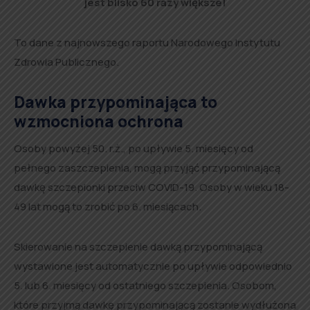
jest blisko 60 razy większe!
To dane z najnowszego raportu Narodowego Instytutu
Zdrowia Publicznego.
Dawka przypominająca to
wzmocniona ochrona
Osoby powyżej 50. r.ż., po upływie 5. miesięcy od
pełnego zaszczepienia, mogą przyjąć przypominającą
dawkę szczepionki przeciw COVID-19. Osoby w wieku 18-
49 lat mogą to zrobić po 6. miesiącach.
Skierowanie na szczepienie dawką przypominającą
wystawione jest automatycznie po upływie odpowiednio
5. lub 6. miesięcy od ostatniego szczepienia. Osobom,
które przyjmą dawkę przypominającą zostanie wydłużona