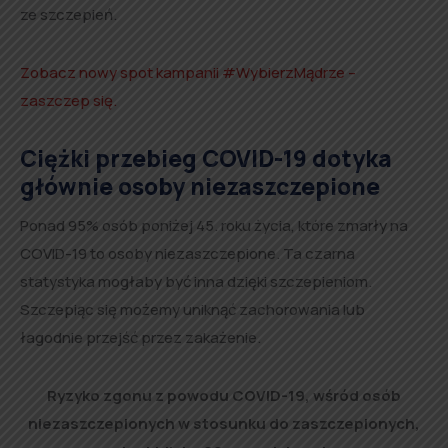
ze szczepień.
Zobacz nowy spot kampanii #WybierzMądrze –
zaszczep się.
Ciężki przebieg COVID-19 dotyka
głównie osoby niezaszczepione
Ponad 95% osób poniżej 45. roku życia, które zmarły na
COVID-19 to osoby niezaszczepione. Ta czarna
statystyka mogłaby być inna dzięki szczepieniom.
Szczepiąc się możemy uniknąć zachorowania lub
łagodnie przejść przez zakażenie.
Ryzyko zgonu z powodu COVID-19, wśród osób
niezaszczepionych w stosunku do zaszczepionych,