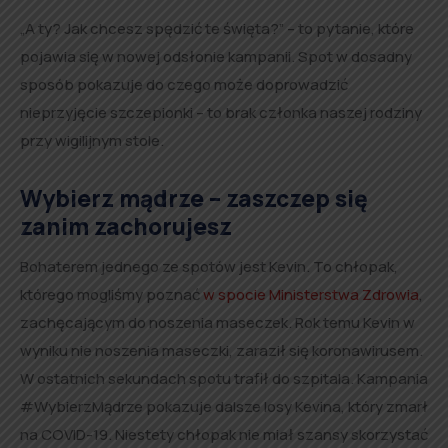
„A ty? Jak chcesz spędzić te święta?” – to pytanie, które
pojawia się w nowej odsłonie kampanii. Spot w dosadny
sposób pokazuje do czego może doprowadzić
nieprzyjęcie szczepionki – to brak członka naszej rodziny
przy wigilijnym stole.
Wybierz mądrze – zaszczep się
zanim zachorujesz
Bohaterem jednego ze spotów jest Kevin. To chłopak,
którego mogliśmy poznać
w spocie Ministerstwa Zdrowia
,
zachęcającym do noszenia maseczek. Rok temu Kevin w
wyniku nie noszenia maseczki, zaraził się koronawirusem.
W ostatnich sekundach spotu trafił do szpitala. Kampania
#WybierzMądrze pokazuje dalsze losy Kevina, który zmarł
na COVID-19. Niestety chłopak nie miał szansy skorzystać