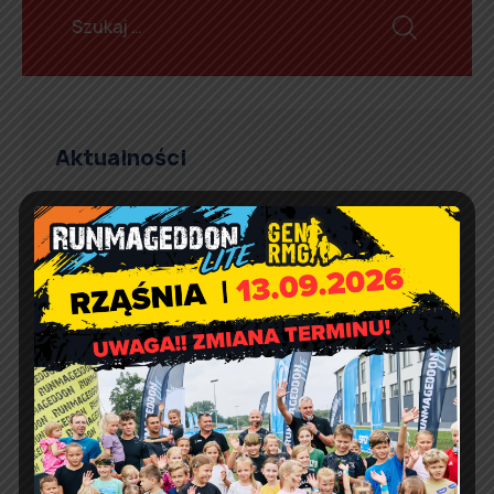
Aktualności
Artur Ruka
Comment off
Relacja z Pikniku Rodzinnego
w Suchowoli
Artur Ruka
Comment off
Dzień Sportu w Reklach
Artur Ruka
Comment off