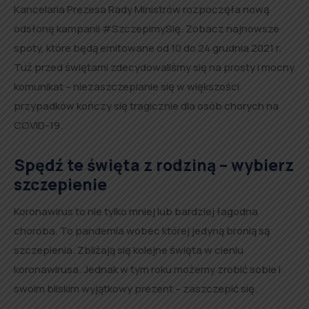
Kancelaria Prezesa Rady Ministrów rozpoczęła nową
odsłonę kampanii #SzczepimySię. Zobacz najnowsze
spoty, które będą emitowane od 10 do 24 grudnia 2021 r.
Tuż przed świętami zdecydowaliśmy się na prosty i mocny
komunikat – niezaszczepianie się w większości
przypadków kończy się tragicznie dla osób chorych na
COVID-19.
Spędź te święta z rodziną – wybierz
szczepienie
Koronawirus to nie tylko mniej lub bardziej łagodna
choroba. To pandemia wobec której jedyną bronią są
szczepienia. Zbliżają się kolejne święta w cieniu
koronawirusa. Jednak w tym roku możemy zrobić sobie i
swoim bliskim wyjątkowy prezent – zaszczepić się.