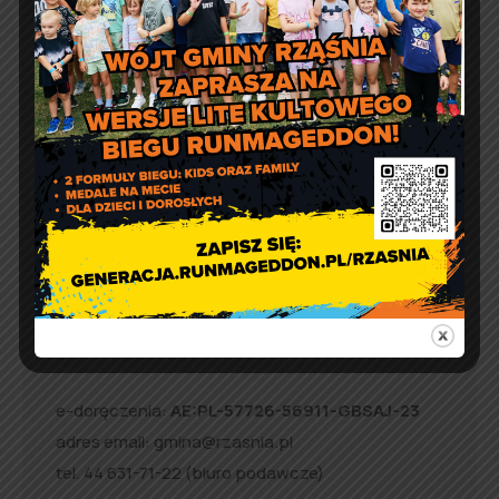
Nieodpłatna pomoc prawna,
poradnictwo obywatelskie,
mediacja oraz edukacja
prawna w 2026 r.
Kontakt
Urząd Gminy w Rząśni
ul. 1 Maja 37
98 – 332 Rząśnia
e-doręczenia:
AE:PL-57726-56911-GBSAJ-23
adres email:
gmina@rzasnia.pl
tel. 44 631-71-22 (biuro podawcze)