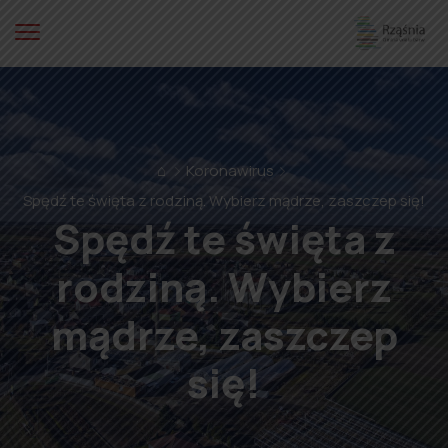
⌂
Koronawirus
Spędź te święta z rodziną. Wybierz mądrze, zaszczep się!
Spędź te święta z
rodziną. Wybierz
mądrze, zaszczep
się!