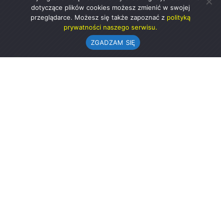
dotyczące plików cookies możesz zmienić w swojej
przeglądarce. Możesz się także zapoznać z
polityką
prywatności naszego serwisu.
ZGADZAM SIĘ
Urząd Gminy w Rząśni
ul. 1 Maja 37
98-332 Rząśnia
AE:PL-57726-56911-GBSAJ-23 (e-doręczenia)
gmina@rzasnia.pl
44 631-71-22 (biuro podawcze)
Godziny otwarcia Urzędu:
pon.: 9.00-17.00
wt.-pt.: 7.30-15.30