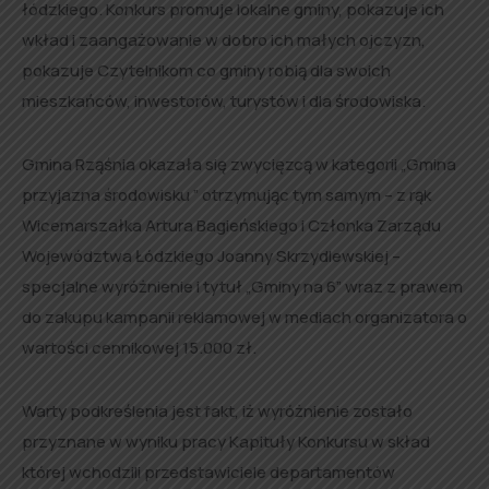
łódzkiego. Konkurs promuje lokalne gminy, pokazuje ich
wkład i zaangażowanie w dobro ich małych ojczyzn,
pokazuje Czytelnikom co gminy robią dla swoich
mieszkańców, inwestorów, turystów i dla środowiska.
Gmina Rząśnia okazała się zwycięzcą w kategorii „Gmina
przyjazna środowisku ” otrzymując tym samym – z rąk
Wicemarszałka Artura Bagieńskiego i Członka Zarządu
Województwa Łódzkiego Joanny Skrzydlewskiej –
specjalne wyróżnienie i tytuł „Gminy na 6” wraz z prawem
do zakupu kampanii reklamowej w mediach organizatora o
wartości cennikowej 15.000 zł.
Warty podkreślenia jest fakt, iż wyróżnienie zostało
przyznane w wyniku pracy Kapituły Konkursu w skład
której wchodzili przedstawiciele departamentów