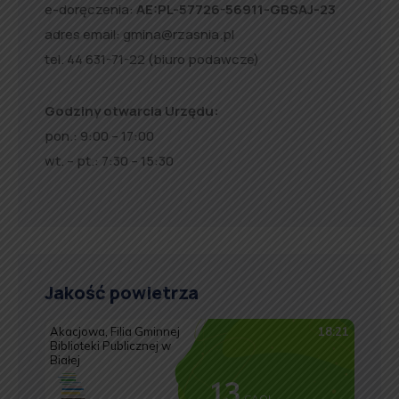
e-doręczenia:
AE:PL-57726-56911-GBSAJ-23
adres email:
gmina@rzasnia.pl
tel. 44 631-71-22 (biuro podawcze)
Godziny otwarcia Urzędu:
pon.: 9:00 – 17:00
wt. – pt.: 7:30 – 15:30
Jakość powietrza