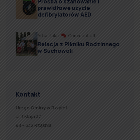
Prośba o szanowanie i
prawidłowe użycie
defibrylatorów AED
Artur Ruka
Comment off
Relacja z Pikniku Rodzinnego
w Suchowoli
Kontakt
Urząd Gminy w Rząśni
ul. 1 Maja 37
98 – 332 Rząśnia