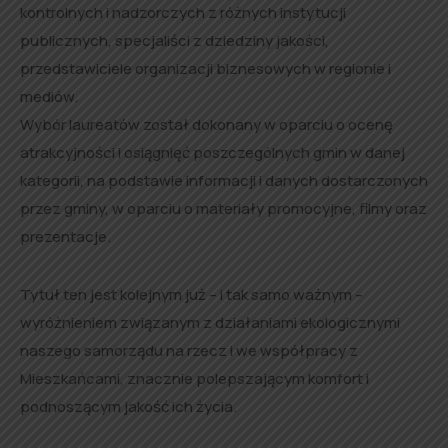
kontrolnych i nadzorczych z różnych instytucji
publicznych, specjaliści z dziedziny jakości,
przedstawiciele organizacji biznesowych w regionie i
mediów.
Wybór laureatów został dokonany w oparciu o ocenę
atrakcyjności i osiągnięć poszczególnych gmin w danej
kategorii, na podstawie informacji i danych dostarczonych
przez gminy, w oparciu o materiały promocyjne, filmy oraz
prezentacje.
Tytuł ten jest kolejnym już – i tak samo ważnym –
wyróżnieniem związanym z działaniami ekologicznymi
naszego samorządu na rzecz i we współpracy z
Mieszkańcami, znacznie polepszającym komfort i
podnoszącym jakość ich życia.