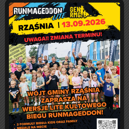
JPK_VAT dla
mikroprzedsiębiorców od
2018 roku-komunikat
Naczelnika Urzędu
Skarbowego
Zaproszenie na Seminarium
„Łódzkie kusi wiedzą”