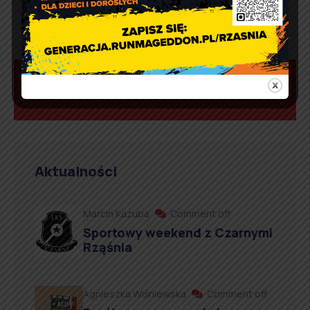
Aktualności
Marcin Kazuba
Comment off
Sportowy weekend z Czarnymi
Rząśnia
Agnieszka Wiśniewska
Comment off