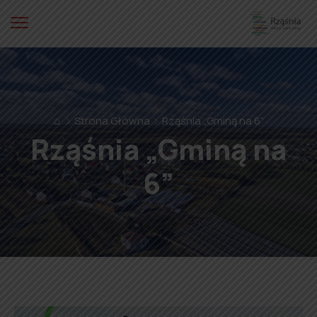
⌂
Strona Główna
Rząśnia „Gminą na 6”
Rząśnia „Gminą na
6”