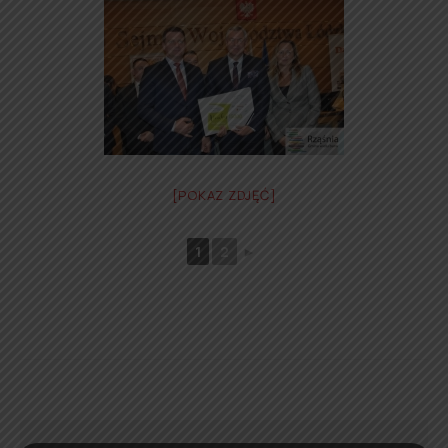
[POKAZ ZDJĘĆ]
1
2
►