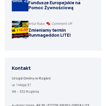
Fundusze Europejskie na
Pomoc Żywnościową
Artur Ruka
Comment off
Zmieniamy termin
Runmageddon LITE!
Kontakt
Urząd Gminy w Rząśni
ul. 1 Maja 37
98 – 332 Rząśnia
e-doręczenia:
AE:PL-57726-56911-GBSAJ-23