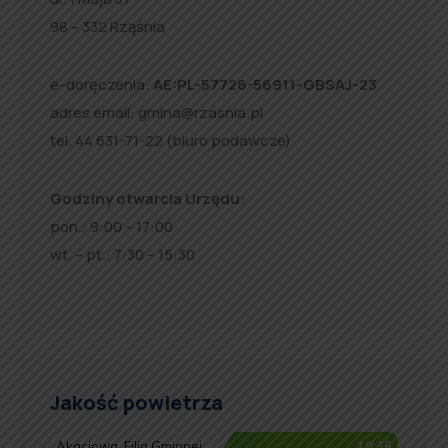
98 – 332 Rząśnia
e-doręczenia:
AE:PL-57726-56911-GBSAJ-23
adres email:
gmina@rzasnia.pl
tel. 44 631-71-22 (biuro podawcze)
Godziny otwarcia Urzędu:
pon.: 9:00 – 17:00
wt. – pt.: 7:30 – 15:30
Jakość powietrza