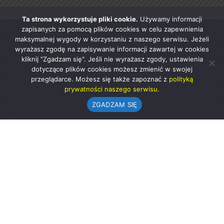
Ta strona wykorzystuje pliki cookie.
Używamy informacji
zapisanych za pomocą plików cookies w celu zapewnienia
maksymalnej wygody w korzystaniu z naszego serwisu. Jeżeli
wyrażasz zgodę na zapisywanie informacji zawartej w cookies
kliknij "Zgadzam się". Jeśli nie wyrażasz zgody, ustawienia
dotyczące plików cookies możesz zmienić w swojej
przeglądarce. Możesz się także zapoznać z
polityką
prywatności naszego serwisu.
ZGADZAM SIĘ
Urząd Gminy w Rząśni
ul. 1 Maja 37
98-332 Rząśnia
AE:PL-57726-56911-GBSAJ-23 (e-doręczenia)
gmina@rzasnia.pl