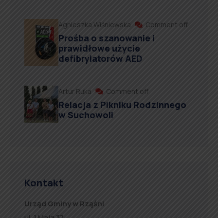
Agnieszka Wiśniewska
Comment off
Prośba o szanowanie i
prawidłowe użycie
defibrylatorów AED
Artur Ruka
Comment off
Relacja z Pikniku Rodzinnego
w Suchowoli
Kontakt
Urząd Gminy w Rząśni
ul. 1 Maja 37