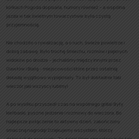
kółkach Pogoda dopisała, humory również – a wspólna
jazda w tak świetnym towarzystwie była czystą
przyjemnością.
Nie chodziło o rywalizację, a o ruch, świeże powietrze i
dobrą zabawę. Było trochę śmiechu, rozmów i pięknych
widoków po drodze – jechaliśmy między innymi przez
Gawłów i Białą – miejscowości które przez ostatnią
dekadę wyjątkowo wypiękniały. To był dokładnie taki
wieczór jaki wszyscy lubimy!
A po wysiłku przyszedł czas na wspólnego grilla! Były
kiełbaski, pyszne jedzenie i rozmowy do wieczora. Bo
najlepsze połączenie to aktywny dzień, zakończony
smaczną nagrodą! Dziękujemy wszystkim, którzy
dołączyli do przejazdu. To dzięki Wam atmosfera była tak