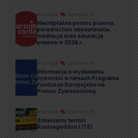
Artur Ruka
Comment off
Nieodpłatna pomoc prawna,
poradnictwo obywatelskie,
mediacja oraz edukacja
prawna w 2026 r.
Artur Ruka
Comment off
Informacja o wydawaniu
żywności w ramach Programu
Fundusze Europejskie na
Pomoc Żywnościową
Artur Ruka
Comment off
Zmieniamy termin
Runmageddon LITE!