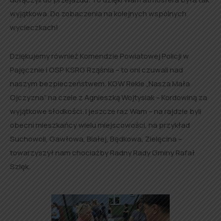
wyjątkowa. Do zobaczenia na kolejnych wspólnych
wycieczkach!
Dziękujemy również Komendzie Powiatowej Policji w
Pajęcznie i OSP KSRG Rząśnia – to oni czuwali nad
naszym bezpieczeństwem. KGW Rekle „Nasza Mała
Ojczyzna” na czele z Agnieszką Wojtysiak – Kordowiną za
wyjątkowe słodkości. I jeszcze raz Wam – na rajdzie byli
obecni mieszkańcy wielu miejscowości, na przykład
Suchowoli, Gawłowa, Białej, Będkowa, Zielęcina –
towarzyszył nam chociażby Radny Rady Gminy Rafał
Szlęk.