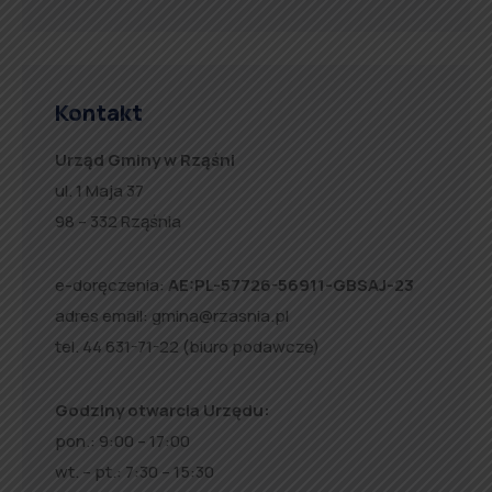
Kontakt
Urząd Gminy w Rząśni
ul. 1 Maja 37
98 – 332 Rząśnia
e-doręczenia:
AE:PL-57726-56911-GBSAJ-23
adres email:
gmina@rzasnia.pl
tel. 44 631-71-22 (biuro podawcze)
Godziny otwarcia Urzędu:
pon.: 9:00 – 17:00
wt. – pt.: 7:30 – 15:30