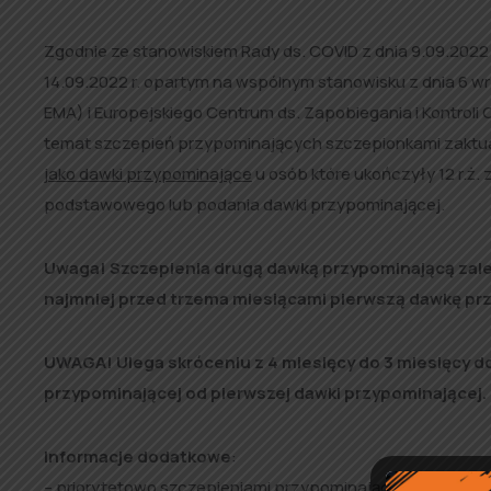
Zgodnie ze stanowiskiem Rady ds. COVID z dnia 9.09.2022
14.09.2022 r. opartym na wspólnym stanowisku z dnia 6 wr
EMA) i Europejskiego Centrum ds. Zapobiegania i Kontroli
temat szczepień przypominających szczepionkami zaktua
jako dawki przypominające
u osób które ukończyły 12 r.ż
podstawowego lub podania dawki przypominającej.
Uwaga! Szczepienia drugą dawką przypominającą zaleca 
najmniej przed trzema miesiącami pierwszą dawkę pr
UWAGA! Ulega skróceniu z 4 miesięcy do 3 miesięcy 
przypominającej od pierwszej dawki przypominającej.
Informacje dodatkowe
:
– priorytetowo szczepieniami przypominającymi powinny by