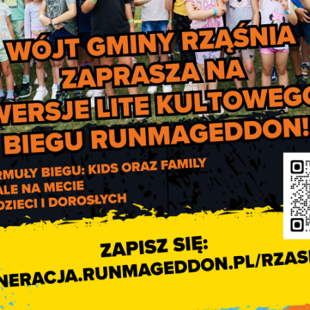
odpowiedzi na szczepionkę,
ymały łącznie 5 dawek szczepionki mRNA przeciwko COVID-19, nal
nej na szczepienie, a tym samym konieczności dalszego
ID-19. W celu zapewnienia dodatkowej ochrony pacjentom w st
komendować osobom z ich bliskiego otoczenia (strategia kokono
u oceny odpowiedzi na szczepienie,
eży bezwzględnie przestrzegać zachowania procedury dla skie
zględnie potwierdzić aktualny stan zaszczepienia pacjenta,
zczepienia przypominającego, należy podać kolejną dawkę szczep
iane z zachowaniem odstępu (minimum 90 dni) automatycznie p
kierowania na szczepienie przypominające lekarz w punkc
e na szczepienie osobom uprawnionym do szczepienia
ocen
wiek pacjenta.