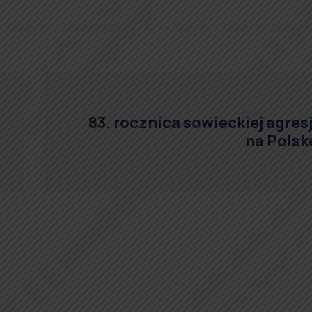
83. rocznica sowieckiej agresj
na Polsk