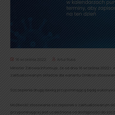
16 września 2022
Artur Ruka
Minister Zdrowia informuje, że od dnia 16 września 2022 
zaktualizowanym składzie dla wariantu Omikron
stosowane
Szczepienia drugą dawką przypominającą będą wykonywan
Możliwość stosowania szczepionek o zaktualizowanym skł
przypominającej jest uzależniona od dostępności do szcz