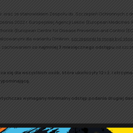
 r. oraz ze stanowiskiem Zespołu ds. Szczepień Ochronnych z d
ześnia 2022 r. Europejskiej Agencji Leków (European Medicines 
 Chorób (European Centre for Disease Prevention and Control (E
lizowanymi dla wariantu Omikron,
szczepionki te mogą być sto
. z zachowaniem
co najmniej 3 miesięcznego odstępu
od szcz
się dla wszystkich osób, które ukończyły 12 r.ż. i otrzyma
zypominającą.
dotychczas wymagany minimalny odstęp podania drugiej daw
ć objęte osoby: które ukończyły 60 lat, ukończyły 12 lat z