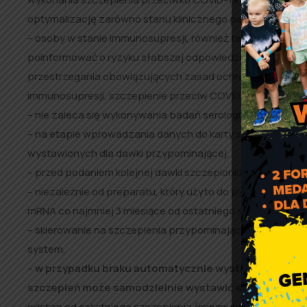
optymalizację zarówno stanu klinicznego pacjenta, jak i 
– osoby w stanie immunosupresji, również te, które otrz
poinformować o ryzyku słabszej odpowiedzi immunologicz
przestrzegania obowiązujących zasad ochrony przed COV
immunosupresji, szczepienie przeciw COVID-19 należy re
– nie zaleca się wykonywania badań serologicznych w cel
– na etapie wprowadzania danych do karty szczepień nal
wystawionych dla dawki przypominającej,
– przed podaniem kolejnej dawki szczepionki należy bezw
– niezależnie od preparatu, który użyto do pierwszego s
mRNA co najmniej 3 miesiące od ostatniego szczepienia,
– skierowanie na szczepienia przypominające są wystaw
system,
–
w przypadku braku automatycznie wystawionego e-s
szczepień może samodzielnie wystawić e-skierowani
odstęp od ostatniego szczepienia (minimum 90 dni) oraz 