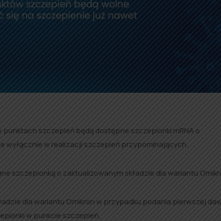
r. w punktach szczepień będą dostępne szczepionki mRNA o
 wyłącznie w realizacji szczepień przypominających.
e szczepionką o zaktualizowanym składzie dla wariantu Omikr
adzie dla wariantu Omikron w przypadku podania pierwszej daw
epionki w punkcie szczepień.