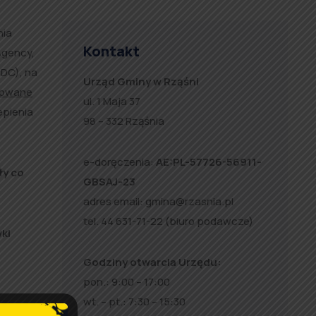
nia
Kontakt
Agency,
CDC), na
Urząd Gminy w Rząśni
sowane
ul. 1 Maja 37
epienia
98 – 332 Rząśnia
e-doręczenia:
AE:PL-57726-56911-
ły co
GBSAJ-23
adres email:
gmina@rzasnia.pl
tel. 44 631-71-22 (biuro podawcze)
ki
Godziny otwarcia Urzędu:
pon.: 9:00 – 17:00
wt. – pt.: 7:30 – 15:30