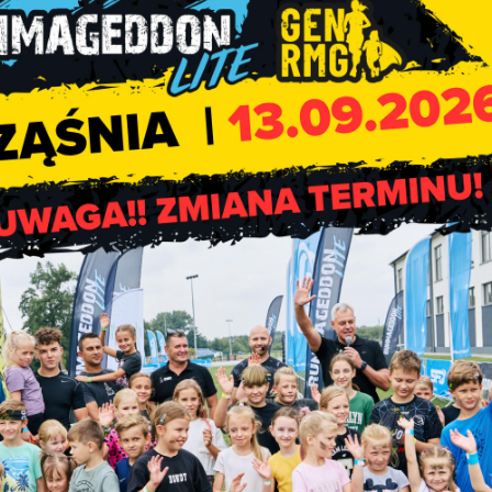
rzewlekłymi obarczonych ryzykiem ciężkiego przebiegu COVID-1
o mającego bezpośredni kontakt z pacjentami lub materiałem
V-2,
ako dawka przypominająca powinna być wybrana szczepionka o
ń przypominjących jest niedostępny należy użyć szczepionkę ory
łowie dawki, wybierając preferencyjnie preparat, którym zreal
jącą,
ykorzystywane szczepionki
zaktualizowane z wariantem Omikron*
VID-19 Vaccine Janssen (Janssen-Cilag International NV)
(*w prz
dawką przypominającą, **zalecane podanie w przypadku konieczności kontynuacji
realizować w odstępie co najmniej 3 miesięcy od infekcji SARS
ID-19 (zarówno szczepienia podstawowego jak i dawki przypomin
iem lub wznowieniem leczenia immunosupresyjnego, przy czym 
lędniać aktualne lub planowane leczenie immunosupresyjne, a