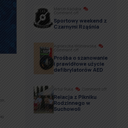
Marcin Kazuba
Comment off
Sportowy weekend z
Czarnymi Rząśnia
Agnieszka Wiśniewska
Comment off
Prośba o szanowanie
i prawidłowe użycie
defibrylatorów AED
Artur Ruka
Comment off
Relacja z Pikniku
on.
Rodzinnego w
Suchowoli
ki