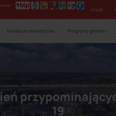
nia.pl
Urząd
Fundusze zewnętrzne
Programy gminne
ronawirus
Realizacja szczepień przypominających przeciw C
pień przypominający
19