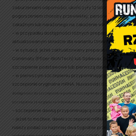
zaburzeniami odporności, ukończyły 12 lat z chorobami p
pogorszeniem choroby przewlekłej; personelu medyczneg
zakaźnym lub narażonego na zakażenie wirusem SARS-Co
– w przypadku dostępności różnych preparatów mRNA, j
aktualizowanym składzie dla wariantu Omikron,
– w sytuacji, jeżeli zaktualizowany preparat do szczepie
Comirnaty (Pfizer-BioNTech) lub Spikevax (Moderna) w po
szczepienie podstawowe lub pierwszą dawkę przypomina
– w pierwszym szczepieniu przypominającym mogą być w
szczepionki oryginalne mRNA, Nuvaxovid i Szczepionka CO
dostępności do szczepionki w punkcie szczepień do szczepień pierwszą 
,
szczepienia ze względu na indywidulane wskazania pacjenta)
– szczepienie dawką przypominającą ozdrowieńców należy 
– jeżeli to możliwe, dawki szczepionki mRNA przeciw COV
należy podać co najmniej dwa tygodnie przed rozpoczęc
wykonania szczepienia przeciwko COVID-19 powinien uwzg