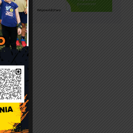
eży
anie
wa),
rowań
ionki
rzez
ie
iając