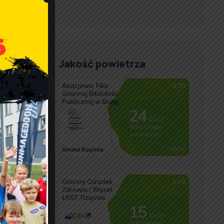
9 lub
Jakość powietrza
ginalną
izowano
, jak i
ypadku
-CoV-2,
ającej)
termin
 także