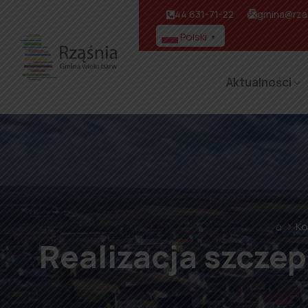
44 631-71-22
gmina@rzas
Polski
▼
Aktualności
⌂
Ko
Realizacja szcze