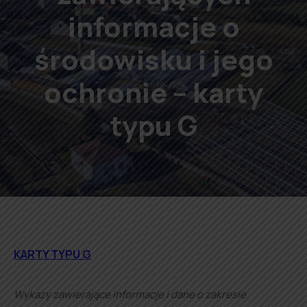
informacje o
środowisku i jego
ochronie – karty
typu G
KARTY TYPU G
Wykazy zawierające informacje i dane o zakresie