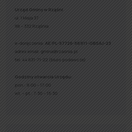
Urząd Gminy w Rząśni
ul. 1 Maja 37
98 – 332 Rząśnia
e-doręczenia:
AE:PL-57726-56911-GBSAJ-23
adres email:
gmina@rzasnia.pl
tel. 44 631-71-22 (biuro podawcze)
Godziny otwarcia Urzędu:
pon.: 9:00 – 17:00
wt. – pt.: 7:30 – 15:30