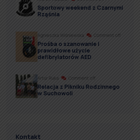
Sportowy weekend z Czarnymi
Rząśnia
Agnieszka Wiśniewska
Comment off
Prośba o szanowanie i
prawidłowe użycie
defibrylatorów AED
Artur Ruka
Comment off
Relacja z Pikniku Rodzinnego
w Suchowoli
Kontakt