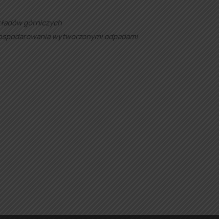
kładów górniczych
gospodarowania wytworzonymi odpadami