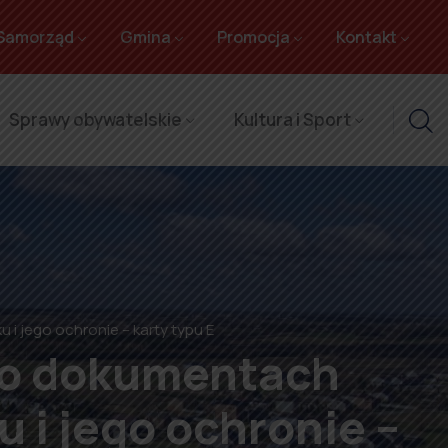
Samorząd
Gmina
Promocja
Kontakt
Sprawy obywatelskie
Kultura i Sport
i jego ochronie – karty typu E
 o dokumentach
 i jego ochronie –