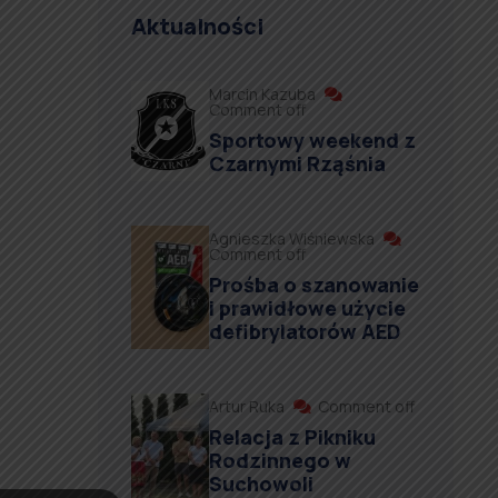
Aktualności
Marcin Kazuba
Comment off
Sportowy weekend z
Czarnymi Rząśnia
Agnieszka Wiśniewska
Comment off
Prośba o szanowanie
i prawidłowe użycie
defibrylatorów AED
Artur Ruka
Comment off
Relacja z Pikniku
Rodzinnego w
Suchowoli