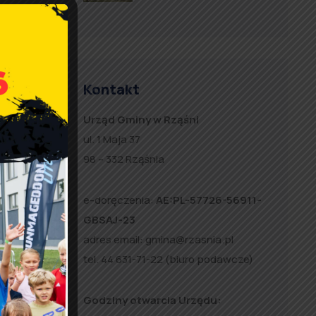
Kontakt
Urząd Gminy w Rząśni
ul. 1 Maja 37
98 – 332 Rząśnia
e-doręczenia:
AE:PL-57726-56911-
GBSAJ-23
adres email:
gmina@rzasnia.pl
tel. 44 631-71-22 (biuro podawcze)
Godziny otwarcia Urzędu: