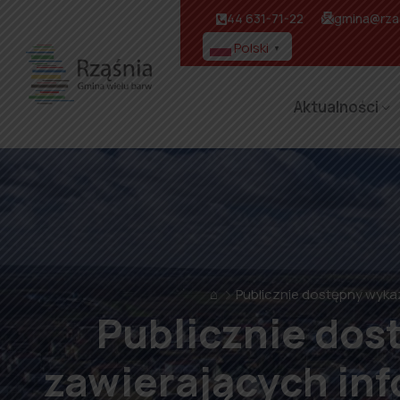
44 631-71-22
gmina@rzas
Polski
▼
Aktualności
⌂
Publicznie dostępny wykaz
Publicznie do
zawierających inf