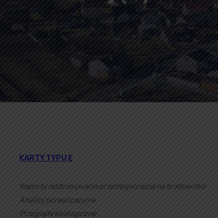
KARTY TYPU E
Raporty oddziaływania przedsięwzięcia na środowisko
Analizy porealizacyjne
Przeglądy ekologiczne