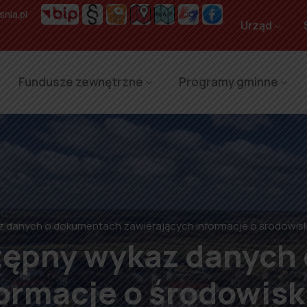
nia.pl
Urząd
Fundusze zewnętrzne
Programy gminne
 danych o dokumentach zawierających informacje o środowisku 
stępny wykaz danych
ormacje o środowisku