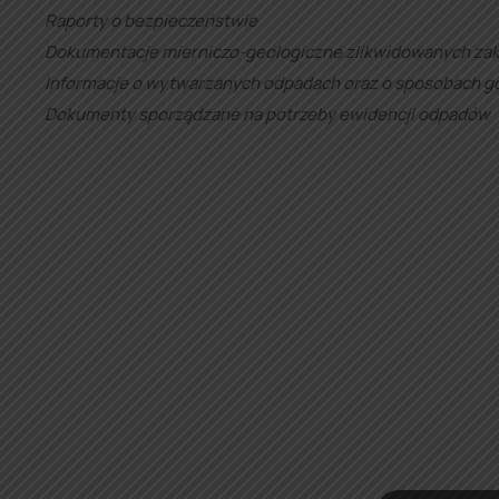
Raporty o bezpieczeństwie
Dokumentacje mierniczo-geologiczne zlikwidowanych za
Informacje o wytwarzanych odpadach oraz o sposobach 
Dokumenty sporządzane na potrzeby ewidencji odpadów