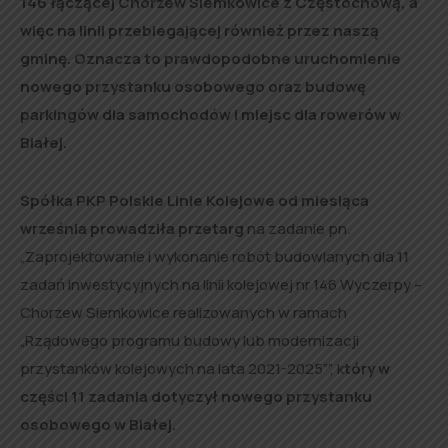
146 łączącej Chorzew Siemkowice z Częstochową, a
więc na linii przebiegającej również przez naszą
gminę. Oznacza to prawdopodobne uruchomienie
nowego przystanku osobowego oraz budowę
parkingów dla samochodów i miejsc dla rowerów w
Białej.
Spółka PKP Polskie Linie Kolejowe od miesiąca
września prowadziła przetarg
na zadanie pn.
„Zaprojektowanie i wykonanie robót budowlanych dla 11
zadań inwestycyjnych na linii kolejowej nr 146 Wyczerpy –
Chorzew Siemkowice realizowanych w ramach
„Rządowego programu budowy lub modernizacji
przystanków kolejowych na lata 2021-2025””, k
tóry w
części 11 zadania dotyczył nowego przystanku
osobowego w Białej.