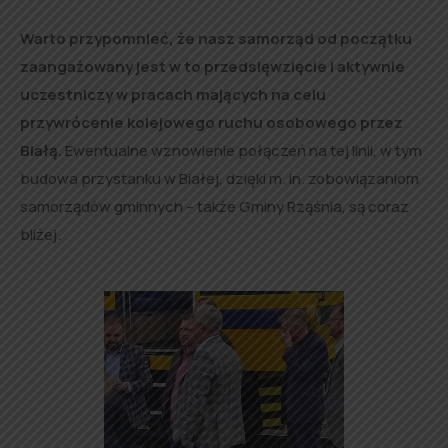
Warto przypomnieć, że nasz samorząd od początku
zaangażowany jest w to przedsięwzięcie i aktywnie
uczestniczy w pracach mających na celu
przywrócenie kolejowego ruchu osobowego przez
Białą.
Ewentualne wznowienie połączeń na tej linii, w tym
budowa przystanku w Białej, dzięki m. in. zobowiązaniom
samorządów gminnych – także Gminy Rząśnia, są coraz
bliżej.