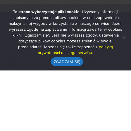
Ta strona wykorzystuje pliki cookie.
Używamy informacji
zapisanych za pomocą plików cookies w celu zapewnienia
maksymalnej wygody w korzystaniu z naszego serwisu. Jeżeli
wyrażasz zgodę na zapisywanie informacji zawartej w cookies
kliknij "Zgadzam się". Jeśli nie wyrażasz zgody, ustawienia
dotyczące plików cookies możesz zmienić w swojej
przeglądarce. Możesz się także zapoznać z
polityką
prywatności naszego serwisu.
ZGADZAM SIĘ
Urząd Gminy w Rząśni
ul. 1 Maja 37
98-332 Rząśnia
AE:PL-57726-56911-GBSAJ-23 (e-doręczenia)
gmina@rzasnia.pl