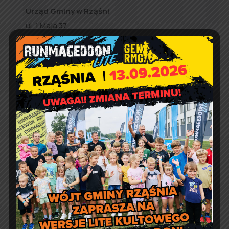
Urząd Gminy w Rząśni
ul. 1 Maja 37
98 – 332 Rząśnia
e-doręczenia:
AE:PL-57726-56911-GBSAJ-23
adres email:
gmina@rzasnia.pl
tel. 44 631-71-22 (biuro podawcze)
Godziny otwarcia Urzędu:
pon.: 9:00 – 17:00
wt. – pt.: 7:30 – 15:30