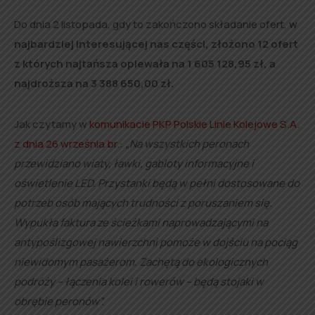
Do dnia 2 listopada, gdy to zakończono składanie ofert,
w
najbardziej interesującej nas części, złożono 12 ofert
z których najtańsza opiewała na 1 605 128,95 zł, a
najdroższa na 3 388 650,00 zł.
Jak czytamy w
komunikacie PKP Polskie Linie Kolejowe S.A.
z dnia 26 września br.
:
„Na wszystkich peronach
przewidziano wiaty, ławki, gabloty informacyjne i
oświetlenie LED. Przystanki będą w pełni dostosowane do
potrzeb osób mających trudności z poruszaniem się.
Wypukła faktura ze ścieżkami naprowadzającymi na
antypoślizgowej nawierzchni pomoże w dojściu na pociąg
niewidomym pasażerom. Zachętą do ekologicznych
podróży – łączenia kolei i rowerów – będą stojaki w
obrębie peronów”.