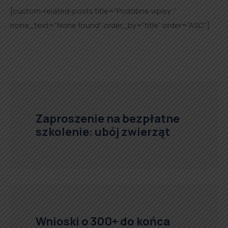
[custom-related-posts title=”Podobne wpisy:”
none_text=”None found” order_by=”title” order=”ASC”]
Zaproszenie na bezpłatne
szkolenie: ubój zwierząt
Wnioski o 300+ do końca