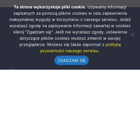
Ta strona wykorzystuje pliki cookie.
Używamy informacji
zapisanych za pomocą plików cookies w celu zapewnienia
maksymalnej wygody w korzystaniu z naszego serwisu. Jeżeli
wyrażasz zgodę na zapisywanie informacji zawartej w cookies
kliknij "Zgadzam się". Jeśli nie wyrażasz zgody, ustawienia
dotyczące plików cookies możesz zmienić w swojej
przeglądarce. Możesz się także zapoznać z
polityką
prywatności naszego serwisu.
ZGADZAM SIĘ
Urząd Gminy w Rząśni
ul. 1 Maja 37
98-332 Rząśnia
AE:PL-57726-56911-GBSAJ-23 (e-doręczenia)
gmina@rzasnia.pl