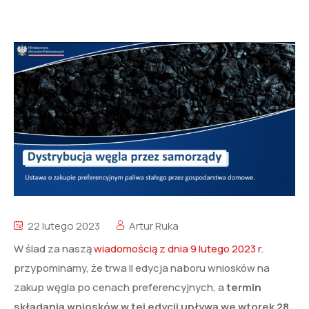
22 lutego 2023
Artur Ruka
W ślad za naszą
wiadomością z dnia 9 lutego 2023 r.
przypominamy, że trwa II edycja naboru wniosków na
zakup węgla po cenach preferencyjnych, a
termin
składania wniosków w tej edycji upływa we wtorek 28