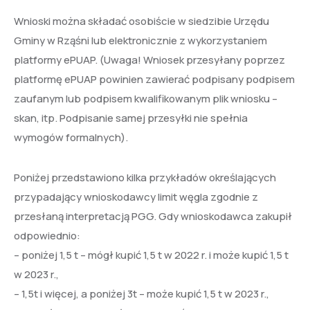
Wnioski można składać osobiście w siedzibie Urzędu
Gminy w Rząśni lub elektronicznie z wykorzystaniem
platformy ePUAP. (Uwaga! Wniosek przesyłany poprzez
platformę ePUAP powinien zawierać podpisany podpisem
zaufanym lub podpisem kwalifikowanym plik wniosku –
skan, itp. Podpisanie samej przesyłki nie spełnia
wymogów formalnych).
Poniżej przedstawiono kilka przykładów określających
przypadający wnioskodawcy limit węgla zgodnie z
przesłaną interpretacją PGG. Gdy wnioskodawca zakupił
odpowiednio:
– poniżej 1,5 t – mógł kupić 1,5 t w 2022 r. i może kupić 1,5 t
w 2023 r.,
– 1,5t i więcej, a poniżej 3t – może kupić 1,5 t w 2023 r.,