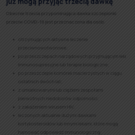
już mogą przyjąć trzecią dawkę
Obecnie trzecia przypominająca dawka szczepionki
przeciw COVID-19 jest przeznaczona dla osób:
otrzymujących aktywne leczenie
przeciwnowotworowe;
po przeszczepach narządowych przyjmującym leki
immunosupresyjne lub terapie biologiczne;
po przeszczepie komórek macierzystych w ciągu
ostatnich dwóch lat;
z umiarkowanymi lub ciężkimi zespołami
pierwotnych niedoborów odporności;
z zakażeniem wirusem HIV;
leczonych aktualnie dużymi dawkami
kortykosteroidów lub innymi lekami, które mogą
hamować odpowiedź immunologiczną;