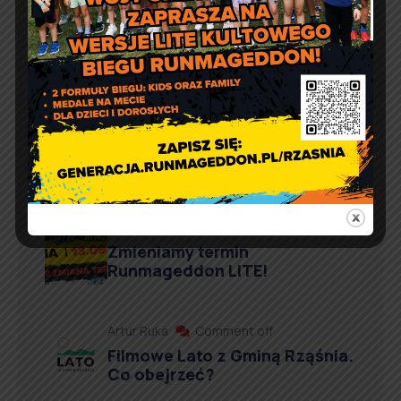
Aktualności
Artur Ruka
Comment off
Informacja o wydawaniu
żywności w ramach Programu
Fundusze Europejskie na
Pomoc Żywnościową
Artur Ruka
Comment off
Zmieniamy termin
Runmageddon LITE!
Artur Ruka
Comment off
Filmowe Lato z Gminą Rząśnia.
Co obejrzeć?