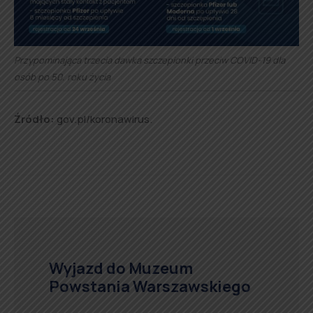
Przypominająca trzecia dawka szczepionki przeciw COVID-19 dla
osób po 50. roku życia
Źródło:
gov.pl/koronawirus.
Wyjazd do Muzeum
Powstania Warszawskiego