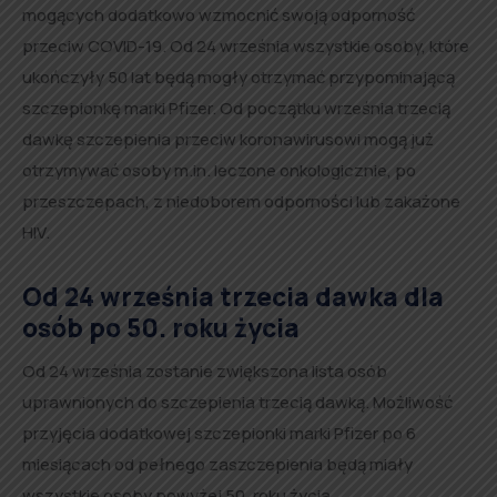
mogących dodatkowo wzmocnić swoją odporność
przeciw COVID-19. Od 24 września wszystkie osoby, które
ukończyły 50 lat będą mogły otrzymać przypominającą
szczepionkę marki Pfizer. Od początku września trzecią
dawkę szczepienia przeciw koronawirusowi mogą już
otrzymywać osoby m.in. leczone onkologicznie, po
przeszczepach, z niedoborem odporności lub zakażone
HIV.
Od 24 września trzecia dawka dla
osób po 50. roku życia
Od 24 września zostanie zwiększona lista osób
uprawnionych do szczepienia trzecią dawką. Możliwość
przyjęcia dodatkowej szczepionki marki Pfizer po 6
miesiącach od pełnego zaszczepienia będą miały
wszystkie osoby powyżej 50. roku życia.