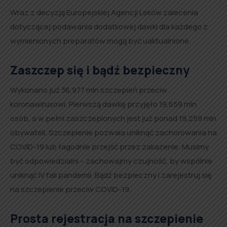
Wraz z decyzją Europejskiej Agencji Leków zalecenia
dotyczącej podawania dodatkowej dawki dla każdego z
wymienionych preparatów mogą być uaktualnione.
Zaszczep się i bądź bezpieczny
Wykonano już 36,977 mln szczepień przeciw
koronawirusowi. Pierwszą dawkę przyjęło 19,659 mln
osób, a w pełni zaszczepionych jest już ponad 19,259 mln
obywateli. Szczepienie pozwala uniknąć zachorowania na
COVID-19 lub łagodnie przejść przez zakażenie. Musimy
być odpowiedzialni – zachowajmy czujność, by wspólnie
uniknąć IV fali pandemii. Bądź bezpieczny i zarejestruj się
na szczepienie przeciw COVID-19.
Prosta rejestracja na szczepienie