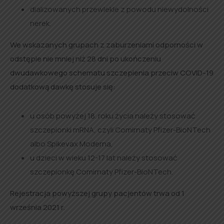
dializowanych przewlekle z powodu niewydolności
nerek.
We wskazanych grupach z zaburzeniami odporności w
odstępie nie mniej niż 28 dni po ukończeniu
dwudawkowego schematu szczepienia przeciw COVID-19
dodatkową dawkę stosuje się:
u osób powyżej 18. roku życia należy stosować
szczepionki mRNA, czyli Comirnaty Pfizer-BioNTech
albo Spikevax Moderna,
u dzieci w wieku 12-17 lat należy stosować
szczepionkę Comirnaty Pfizer-BioNTech.
Rejestracja powyższej grupy pacjentów trwa od 1
września 2021 r.