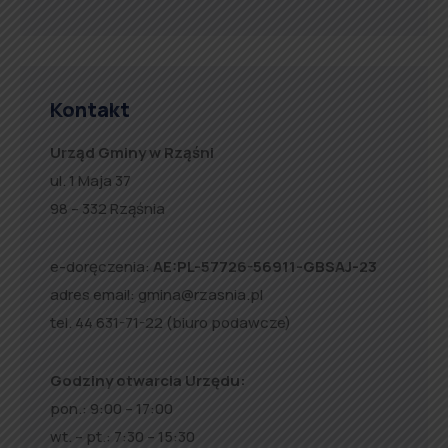
Kontakt
Urząd Gminy w Rząśni
ul. 1 Maja 37
98 – 332 Rząśnia
e-doręczenia:
AE:PL-57726-56911-GBSAJ-23
adres email:
gmina@rzasnia.pl
tel. 44 631-71-22 (biuro podawcze)
Godziny otwarcia Urzędu:
pon.: 9:00 – 17:00
wt. – pt.: 7:30 – 15:30