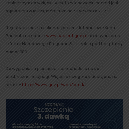
koniecznym do wzięcia udziału w losowaniu nagród jest
rejestracja w loterii, która trwa do 30 września 2021 r.
Rejestracji można dokonać poprzez Internetowe Konto
Pacjenta na stronie
www.pacjent.gov.pl
lub dzwoniąc na
Infolinię Narodowego Programu Szczepień pod bezpłatny
numer 989.
Do wygrania są pieniądze, samochodu, a nawet
elektryczne hulajnogi. Więcej szczegółów dostępna na
stronie:
https://www.gov.pl/web/loteria