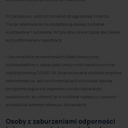
Przykładowo, jeśli otrzymałeś drugą dawkę 1 marca,
Twoje skierowanie na dodatkową dawkę zostanie
wystawione 1 września. W tym dniu otworzą się dla Ciebie
wszystkie kanały rejestracji.
– Na ostatnich posiedzeniach Rady Medycznej
rozmawialiśmy o zabezpieczeniu osób narażonych na
ciężki przebieg COVID-19. Wypracowana została wspólna
rekomendacja, aby po 6 miesiącach stosować dawkę
przypominająca szczepienia u osób najbardziej
narażonych, by chronić je w możliwie najlepszy sposób –
powiedział premier Mateusz Morawiecki.
Osoby z
zaburzeniami odporności