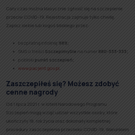
Cały czas można klasycznie zgłosić się na szczepienie
przeciw COVID-19. Rejestracja zajmuje tylko chwilę.
Zapisz siebie lub kogoś bliskiego przez:
bezpłatną infolinię
989;
SMS o treści
SzczepimySie
na numer
880-333-333;
pobliski
punkt szczepień;
www.pacjent.gov.pl
.
Zaszczepiłeś się? Możesz zdobyć
cenne nagrody
Od 1 lipca 2021 r. w loterii Narodowego Programu
Szczepień mogą wziąć udział wszystkie osoby, które
ukończyły 18. rok życia oraz dokonały kompletnej
procedury zaszczepienia przeciwko COVID-19. Warunkiem