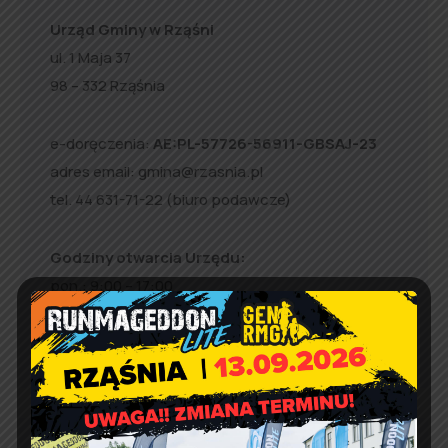
Urząd Gminy w Rząśni
ul. 1 Maja 37
98 – 332 Rząśnia
e-doręczenia:
AE:PL-57726-56911-GBSAJ-23
adres email:
gmina@rzasnia.pl
tel. 44 631-71-22 (biuro podawcze)
Godziny otwarcia Urzędu:
pon.: 9:00 – 17:00
wt. – pt.: 7:30 – 15:30