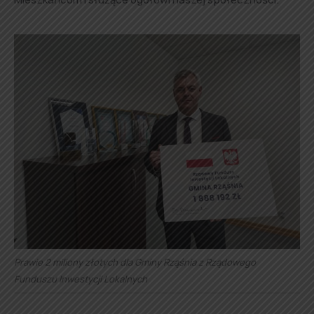
Prawie 2 miliony złotych dla Gminy Rząśnia z Rządowego
Funduszu Inwestycji Lokalnych