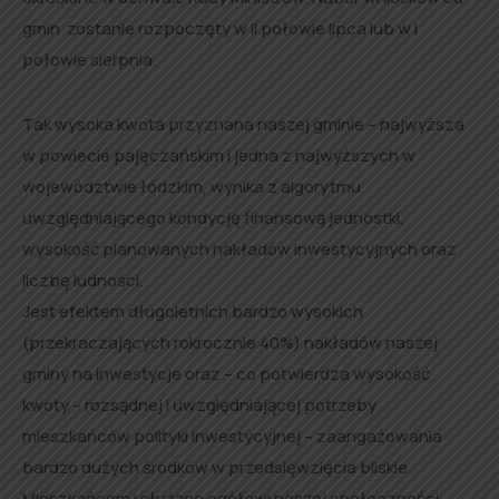
gmin zostanie rozpoczęty w II połowie lipca lub w I
połowie sierpnia.
Tak wysoka kwota przyznana naszej gminie – najwyższa
w powiecie pajęczańskim i jedna z najwyższych w
województwie łódzkim, wynika z algorytmu
uwzględniającego kondycję finansową jednostki,
wysokość planowanych nakładów inwestycyjnych oraz
liczbę ludności.
Jest efektem długoletnich bardzo wysokich
(przekraczających rokrocznie 40%) nakładów naszej
gminy na inwestycje oraz – co potwierdza wysokość
kwoty – rozsądnej i uwzględniającej potrzeby
mieszkańców polityki inwestycyjnej – zaangażowania
bardzo dużych środków w przedsięwzięcia bliskie
Mieszkańcom i służące ogółowi naszej społeczności.