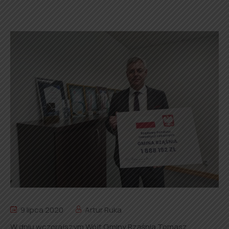
9 lipca 2020
Artur Ruka
W dniu wczorajszym Wójt Gminy Rząśnia Tomasz