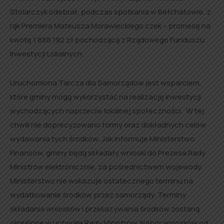
Stolarczyk odebrał, podczas spotkania w Bełchatowie, z
rąk Premiera Mateusza Morawieckiego czek – promesę na
kwotę 1 888 192 zł pochodzącą z Rządowego Funduszu
Inwestycji Lokalnych.
Uruchomiona Tarcza dla Samorządów jest wsparciem,
które gminy mogą wykorzystać na realizację inwestycji
wychodzących naprzeciw lokalnej społeczności. W tej
chwili nie doprecyzowano formy oraz dokładnych celów
wydawania tych środków. Jak informuje Ministerstwo
Finansów, gminy będą składały wnioski do Prezesa Rady
Ministrów elektronicznie, za pośrednictwem wojewody.
Ministerstwo nie wskazuje ostatecznego terminu na
wydatkowanie środków przez samorządy. Terminy
składania wniosków i przekazywania środków zostaną
określone w uchwale Rady Ministrów. Nabór wniosków od