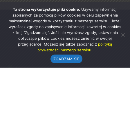
Ta strona wykorzystuje pliki cookie.
Używamy informacji
zapisanych za pomocą plików cookies w celu zapewnienia
maksymalnej wygody w korzystaniu z naszego serwisu. Jeżeli
wyrażasz zgodę na zapisywanie informacji zawartej w cookies
kliknij "Zgadzam się". Jeśli nie wyrażasz zgody, ustawienia
dotyczące plików cookies możesz zmienić w swojej
przeglądarce. Możesz się także zapoznać z
polityką
prywatności naszego serwisu.
ZGADZAM SIĘ
Urząd Gminy w Rząśni
ul. 1 Maja 37
98-332 Rząśnia
AE:PL-57726-56911-GBSAJ-23 (e-doręczenia)
gmina@rzasnia.pl