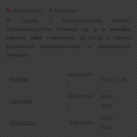
20 maja 2009
Artur Ruka
W związku z funkcjonowaniem Świetlicy
Socjoterapeutycznej informuje się, iż
w miesiącu
czerwcu 2009 r.
realizowane są usługi z zakresu
poradnictwa specjalistycznego w następujących
terminach:
06.06.2009
PRAWNIK
11:00 – 13:00
r.
08.06.2009
15:00 –
LOGOPEDA
r.
18:00
12:00 –
PSYCHOLOG
19.06.2009 r.
15:00