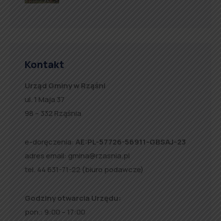
Kontakt
Urząd Gminy w Rząśni
ul. 1 Maja 37
98 – 332 Rząśnia
e-doręczenia:
AE:PL-57726-56911-GBSAJ-23
adres email:
gmina@rzasnia.pl
tel. 44 631-71-22 (biuro podawcze)
Godziny otwarcia Urzędu:
pon.: 9:00 – 17:00