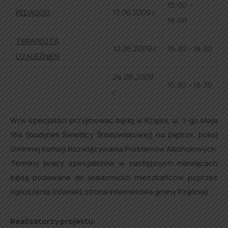
15:00 –
PEDAGOG
17.06.2009 r.
18:00
TERAPEUTA
10.06.2009 r.
15:30 – 18:30
UZALEŻNIEŃ
24.06.2009
15:30 – 18:30
r.
W/w specjaliści przyjmować będą w Rząśni, ul. 1-go Maja
16a (budynek Świetlicy Środowiskowej) na piętrze, pokój
Gminnej Komisji Rozwiązywania Problemów Alkoholowych.
Terminy pracy specjalistów w następnych miesiącach
będą podawane do wiadomości mieszkańców poprzez
ogłoszenia (również strona internetowa gminy Rząśnia).
Realizatorzy projektu: