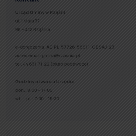
Urząd Gminy w Rząśni
ul. 1 Maja 37
98 – 332 Rząśnia
e-doręczenia:
AE:PL-57726-56911-GBSAJ-23
adres email:
gmina@rzasnia.pl
tel. 44 631-71-22 (biuro podawcze)
Godziny otwarcia Urzędu:
pon.: 9:00 – 17:00
wt. – pt.: 7:30 – 15:30