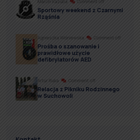
Marcin Kazuba
Comment off
Sportowy weekend z Czarnymi
Rząśnia
Agnieszka Wiśniewska
Comment off
Prośba o szanowanie i
prawidłowe użycie
defibrylatorów AED
Artur Ruka
Comment off
Relacja z Pikniku Rodzinnego
w Suchowoli
Kontakt