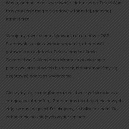
Waszą pomoc, czas, życzliwość i dobre serce. Dzięki Wam
to wydarzenie mogło się odbyć w tak miłej, radosnej
atmosferze.
Kierujemy również podziękowania do druhów z OSP
Suchowola za niezawodne wsparcie, obecność i
gotowość do działania. Dziękujemy też firmie
Piekarnictwo Cukiernictwo Wrona za przekazanie
pieczywa oraz słodkich bułeczek, którymi mogliśmy się
częstować podczas wydarzenia
Cieszymy się, że mogliśmy razem stworzyć tak radosną i
integrującą atmosferę. Zachęcamy do obejrzenia nowych
zdjęć w naszej galerii. Dziękujemy, że byliście z nami. Do
zobaczenia na kolejnych wydarzeniach!