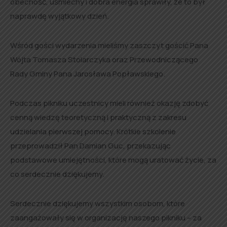
obecność, uśmiechy i dobra energia sprawiły, że to był
naprawdę wyjątkowy dzień.
Wśród gości wydarzenia mieliśmy zaszczyt gościć Pana
Wójta Tomasza Stolarczyka oraz Przewodniczącego
Rady Gminy Pana Jarosława Popławskiego.
Podczas pikniku uczestnicy mieli również okazję zdobyć
cenną wiedzę teoretyczną i praktyczną z zakresu
udzielania pierwszej pomocy. Krótkie szkolenie
przeprowadził Pan Damian Guc, przekazując
podstawowe umiejętności, które mogą uratować życie, za
co serdecznie dziękujemy.
Serdecznie dziękujemy wszystkim osobom, które
zaangażowały się w organizację naszego pikniku – za