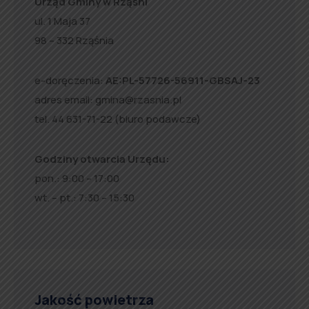
Urząd Gminy w Rząśni
ul. 1 Maja 37
98 – 332 Rząśnia
e-doręczenia:
AE:PL-57726-56911-GBSAJ-23
adres email:
gmina@rzasnia.pl
tel. 44 631-71-22 (biuro podawcze)
Godziny otwarcia Urzędu:
pon.: 9:00 – 17:00
wt. – pt.: 7:30 – 15:30
Jakość powietrza