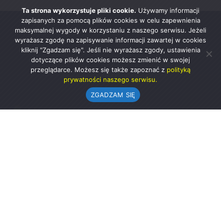
Ta strona wykorzystuje pliki cookie.
Używamy informacji
zapisanych za pomocą plików cookies w celu zapewnienia
maksymalnej wygody w korzystaniu z naszego serwisu. Jeżeli
wyrażasz zgodę na zapisywanie informacji zawartej w cookies
kliknij "Zgadzam się". Jeśli nie wyrażasz zgody, ustawienia
dotyczące plików cookies możesz zmienić w swojej
przeglądarce. Możesz się także zapoznać z
polityką
prywatności naszego serwisu.
ZGADZAM SIĘ
Urząd Gminy w Rząśni
ul. 1 Maja 37
98-332 Rząśnia
AE:PL-57726-56911-GBSAJ-23 (e-doręczenia)
gmina@rzasnia.pl