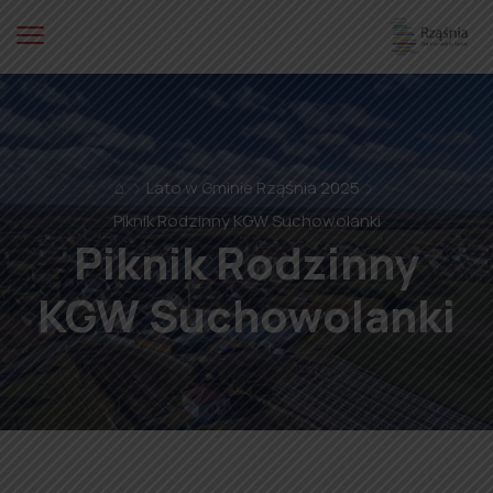
⌂
Lato w Gminie Rząśnia 2025
Piknik Rodzinny KGW Suchowolanki
Piknik Rodzinny
KGW Suchowolanki