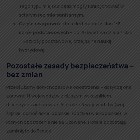
Tego typu miejsca będą mogły funkcjonować w
ścisłym reżimie sanitarnym
.
Częściowy powrót do szkół dzieci z klas 1-3
szkół podstawowych –
od 26 kwietnia dzieci z klas
1-3 szkoły podstawowej przejdą na
naukę
hybrydową
.
Pozostałe zasady bezpieczeństwa –
bez zmian
Przedłużamy dotychczasowe obostrzenia – dotyczą one
zarówno 11 województw z niższym wskaźnikiem
dziennych zachorowań. Ale także 5 województw (woj.
śląskie, dolnośląskie, opolskie, łódzkie i wielkopolskie), w
których obostrzenia nie są luzowane. Hotele pozostają
zamknięte do 3 maja.