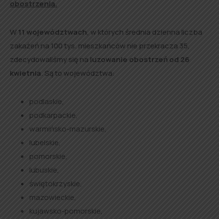
obostrzenia.
W
11 województwach
, w których średnia dzienna liczba
zakażeń na 100 tys. mieszkańców nie przekracza 35,
zdecydowaliśmy się na
luzowanie obostrzeń od 26
kwietnia
. Są to województwa:
podlaskie,
podkarpackie,
warmińsko-mazurskie,
lubelskie,
pomorskie,
lubuskie,
świętokrzyskie,
mazowieckie,
kujawsko-pomorskie,