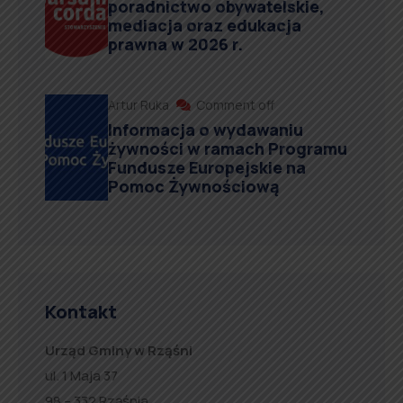
poradnictwo obywatelskie,
mediacja oraz edukacja
prawna w 2026 r.
Artur Ruka
Comment off
Informacja o wydawaniu
żywności w ramach Programu
Fundusze Europejskie na
Pomoc Żywnościową
Kontakt
Urząd Gminy w Rząśni
ul. 1 Maja 37
98 – 332 Rząśnia