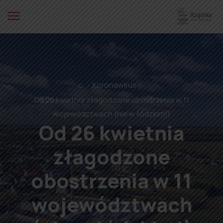
⌂
Koronawirus
Od 26 kwietnia złagodzone obostrzenia w 11
województwach (nie w łódzkim!)
Od 26 kwietnia
złagodzone
obostrzenia w 11
województwach