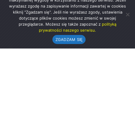
maksymalnej wygody w korzystaniu z naszego serwisu. Jeżeli
wyrażasz zgodę na zapisywanie informacji zawartej w cookies
kliknij "Zgadzam się". Jeśli nie wyrażasz zgody, ustawienia
dotyczące plików cookies możesz zmienić w swojej
przeglądarce. Możesz się także zapoznać z
polityką
prywatności naszego serwisu.
ZGADZAM SIĘ
Urząd Gminy w Rząśni
ul. 1 Maja 37
98-332 Rząśnia
AE:PL-57726-56911-GBSAJ-23 (e-doręczenia)
gmina@rzasnia.pl
44 631-71-22 (biuro podawcze)
Godziny otwarcia Urzędu: