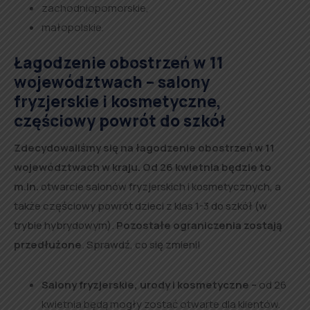
zachodniopomorskie,
małopolskie.
Łagodzenie obostrzeń w 11
województwach – salony
fryzjerskie i kosmetyczne,
częściowy powrót do szkół
Zdecydowaliśmy się na łagodzenie obostrzeń w 11
województwach w kraju. Od 26 kwietnia będzie to
m.in.
otwarcie salonów fryzjerskich i kosmetycznych, a
także częściowy powrót dzieci z klas 1-3 do szkół (w
trybie hybrydowym).
Pozostałe ograniczenia zostają
przedłużone
. Sprawdź, co się zmieni!
Salony fryzjerskie, urody i kosmetyczne –
od 26
kwietnia będą mogły zostać otwarte dla klientów.