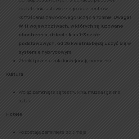
kształcenia ustawicznego oraz centrów
kształcenia zawodowego uczą się zdalnie.
Uwaga!
W 11 województwach, w których są luzowane
obostrzenia, dzieci z klas 1-3 szkół
podstawowych, od 26 kwietnia będą uczyć się w
systemie hybrydowym.
Żłobki i przedszkola funkcjonują normalnie.
Kultura
Wciąż zamknięte są teatry, kina, muzea i galerie
sztuki.
Hotele
Pozostają zamknięte do 3 maja.