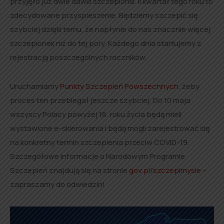
przyjęło już dwie dawki szczepionki. II kwartał tego roku to
zdecydowane przyspieszenie. Będziemy szczepić się
szybciej dzięki temu, że napłynie do nas znacznie więcej
szczepionek niż do tej pory. Każdego dnia startujemy z
rejestracją poszczególnych roczników.
Uruchamiamy
Punkty Szczepień Powszechnych
, żeby
proces ten przebiegał jeszcze szybciej. Do 10 maja
wszyscy Polacy powyżej 18. roku życia będą mieli
wystawione e-skierowania i będą mogli zarejestrować się
na konkretny termin szczepienia przeciw COVID-19.
Szczegółowe informacje o Narodowym Programie
Szczepień znajdują się na stronie
gov.pl/szczepimysie
–
zapraszamy do odwiedzin!