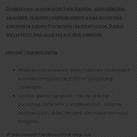
Dodatkowo, w województwie śląskim, dolnośląskim,
opolskim, łódzkim i wielkopolskim wciąż pozostają
zamknięte salony fryzjerskie i kosmetyczne. Dzieci
wszystkich klas uczą się w trybie zdalnym.
Handel – ograniczenia
Wielkopowierzchniowe sklepy meblowe i budowlane
2
o powierzchni powyżej 2 000 m
pozostaną
zamknięte.
Centra i galerie handlowe – tak jak obecnie –
pozostają zamknięte, z wyjątkiem m.in.: sklepów
spożywczych, aptek i drogerii, salonów prasowych,
księgarni.
W placówkach handlowych na targu lub