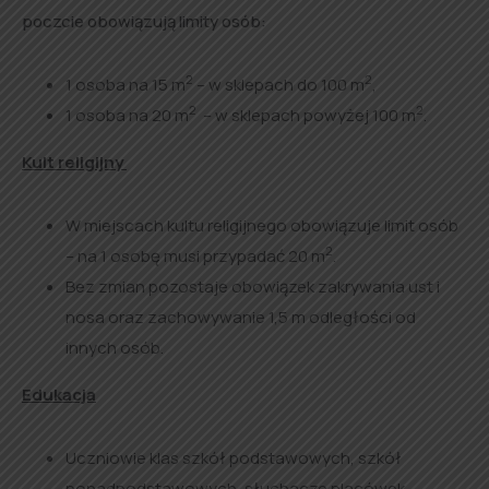
poczcie obowiązują limity osób:
2
2
1 osoba na 15 m
– w sklepach do 100 m
,
2
2
1 osoba na 20 m
– w sklepach powyżej 100 m
.
Kult religijny
W miejscach kultu religijnego obowiązuje limit osób
2
– na 1 osobę musi przypadać 20 m
.
Bez zmian pozostaje obowiązek zakrywania ust i
nosa oraz zachowywanie 1,5 m odległości od
innych osób.
Edukacja
Uczniowie klas szkół podstawowych, szkół
ponadpodstawowych, słuchacze placówek