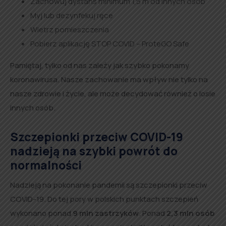
Zachowuj dystans minimum 1,5 m od innych osób
Myj lub dezynfekuj ręce
Wietrz pomieszczenia
Pobierz aplikację STOP COVID – ProteGO Safe
Pamiętaj, tylko od nas zależy jak szybko pokonamy
koronawirusa. Nasze zachowanie ma wpływ nie tylko na
nasze zdrowie i życie, ale może decydować również o losie
innych osób.
Szczepionki przeciw COVID-19
nadzieją na szybki powrót do
normalności
Nadzieją na pokonanie pandemii są szczepionki przeciw
COVID-19. Do tej pory w polskich punktach szczepień
wykonano ponad
9 mln zastrzyków
. Ponad
2,3 mln
osób