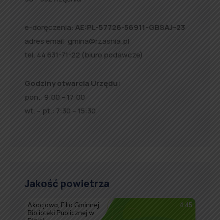
e-doręczenia:
AE:PL-57726-56911-GBSAJ-23
adres email:
gmina@rzasnia.pl
tel. 44 631-71-22 (biuro podawcze)
Godziny otwarcia Urzędu:
pon.: 9:00 – 17:00
wt. – pt.: 7:30 – 15:30
Jakość powietrza