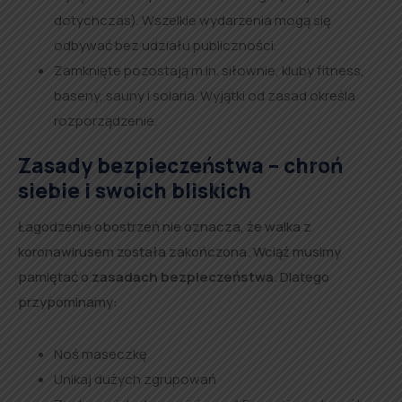
dotychczas). Wszelkie wydarzenia mogą się
odbywać bez udziału publiczności.
Zamknięte pozostają m.in. siłownie, kluby fitness,
baseny, sauny i solaria. Wyjątki od zasad określa
rozporządzenie.
Zasady bezpieczeństwa – chroń
siebie i swoich bliskich
Łagodzenie obostrzeń nie oznacza, że walka z
koronawirusem została zakończona. Wciąż musimy
pamiętać o
zasadach bezpieczeństwa
. Dlatego
przypominamy:
Noś maseczkę
Unikaj dużych zgrupowań