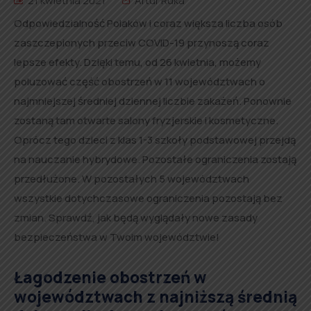
21 kwietnia 2021
Artur Ruka
Odpowiedzialność Polaków i coraz większa liczba osób
zaszczepionych przeciw COVID-19 przynoszą coraz
lepsze efekty. Dzięki temu, od 26 kwietnia, możemy
poluzować część obostrzeń w 11 województwach o
najmniejszej średniej dziennej liczbie zakażeń. Ponownie
zostaną tam otwarte salony fryzjerskie i kosmetyczne.
Oprócz tego dzieci z klas 1-3 szkoły podstawowej przejdą
na nauczanie hybrydowe. Pozostałe ograniczenia zostają
przedłużone. W pozostałych 5 województwach
wszystkie dotychczasowe ograniczenia pozostają bez
zmian. Sprawdź, jak będą wyglądały nowe zasady
bezpieczeństwa w Twoim województwie!
Łagodzenie obostrzeń w
województwach z najniższą średnią