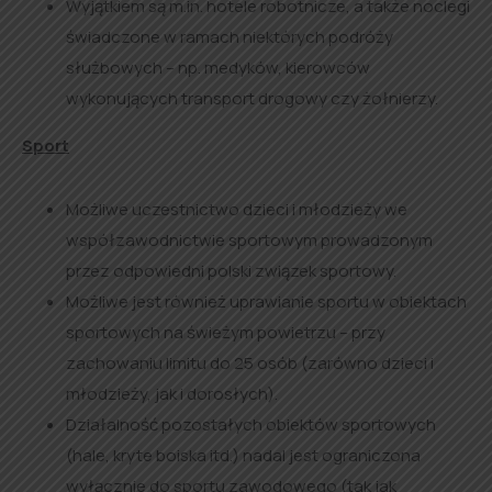
Wyjątkiem są m.in. hotele robotnicze, a także noclegi
świadczone w ramach niektórych podróży
służbowych – np. medyków, kierowców
wykonujących transport drogowy czy żołnierzy.
Sport
Możliwe uczestnictwo dzieci i młodzieży we
współzawodnictwie sportowym prowadzonym
przez odpowiedni polski związek sportowy.
Możliwe jest również uprawianie sportu w obiektach
sportowych na świeżym powietrzu – przy
zachowaniu limitu do 25 osób (zarówno dzieci i
młodzieży, jak i dorosłych).
Działalność pozostałych obiektów sportowych
(hale, kryte boiska itd.) nadal jest ograniczona
wyłącznie do sportu zawodowego (tak jak