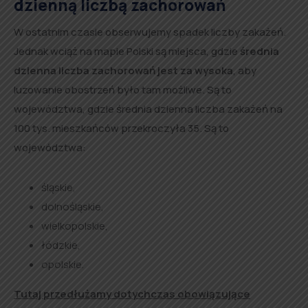
dzienną liczbą zachorowań
W ostatnim czasie obserwujemy spadek liczby zakażeń.
Jednak wciąż na mapie Polski są miejsca, gdzie
średnia
dzienna liczba zachorowań jest za wysoka
, aby
luzowanie obostrzeń było tam możliwe. Są to
województwa, gdzie średnia dzienna liczba zakażeń na
100 tys. mieszkańców przekroczyła 35. Są to
województwa:
śląskie,
dolnośląskie,
wielkopolskie,
łódzkie,
opolskie.
Tutaj przedłużamy dotychczas obowiązujące