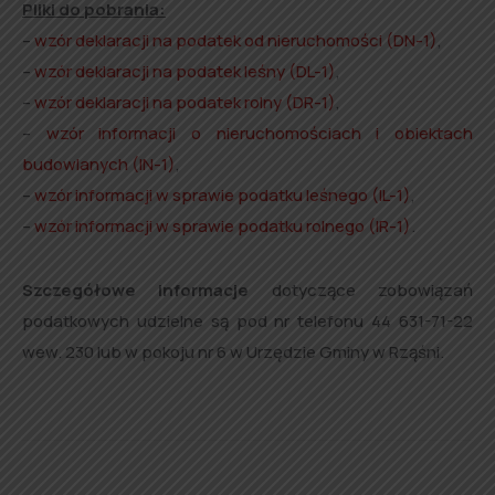
Pliki do pobrania:
–
wzór deklaracji na podatek od nieruchomości (DN-1)
,
–
wzór deklaracji na podatek leśny (DL-1)
,
–
wzór deklaracji na podatek rolny (DR-1)
,
–
wzór informacji o nieruchomościach i obiektach
budowlanych (IN-1)
,
–
wzór informacji w sprawie podatku leśnego (IL-1)
,
–
wzór informacji w sprawie podatku rolnego (IR-1)
.
Szczegółowe informacje
dotyczące zobowiązań
podatkowych udzielne są pod nr telefonu 44 631-71-22
wew. 230 lub w pokoju nr 6 w Urzędzie Gminy w Rząśni.