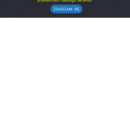
prywatności naszego serwisu.
ZGADZAM SIĘ
Urząd Gminy w Rząśni
ul. 1 Maja 37
98-332 Rząśnia
AE:PL-57726-56911-GBSAJ-23 (e-doręczenia)
gmina@rzasnia.pl
44 631-71-22 (biuro podawcze)
Godziny otwarcia Urzędu:
pon.: 9.00-17.00
wt.-pt.: 7.30-15.30