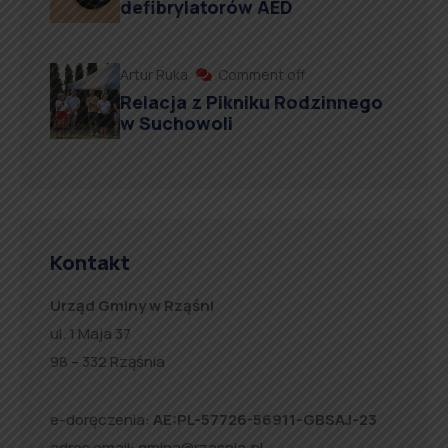
defibrylatorów AED
Artur Ruka
Comment off
Relacja z Pikniku Rodzinnego
w Suchowoli
Kontakt
Urząd Gminy w Rząśni
ul. 1 Maja 37
98 – 332 Rząśnia
e-doręczenia:
AE:PL-57726-56911-GBSAJ-23
adres email:
gmina@rzasnia.pl