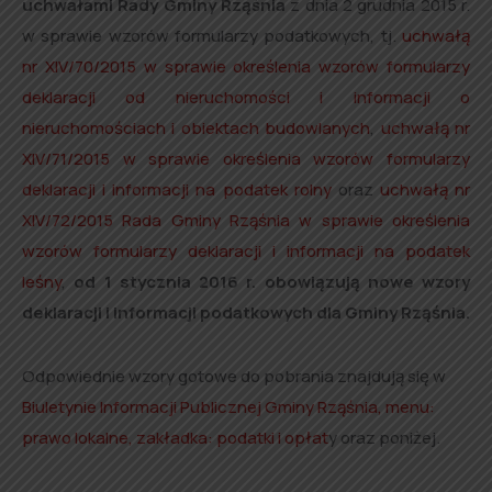
uchwałami Rady Gminy Rząśnia
z dnia 2 grudnia 2015 r.
w sprawie wzorów formularzy podatkowych, tj.
uchwałą
nr XIV/70/2015 w sprawie określenia wzorów formularzy
deklaracji od nieruchomości i informacji o
nieruchomościach i obiektach budowlanych
,
uchwałą nr
XIV/71/2015 w sprawie określenia wzorów formularzy
deklaracji i informacji na podatek rolny
oraz
uchwałą nr
XIV/72/2015 Rada Gminy Rząśnia w sprawie określenia
wzorów formularzy deklaracji i informacji na podatek
leśny
,
od 1 stycznia 2016 r. obowiązują nowe wzory
deklaracji i informacji podatkowych dla Gminy Rząśnia.
Odpowiednie wzory gotowe do pobrania znajdują się w
Biuletynie Informacji Publicznej Gminy Rząśnia, menu:
prawo lokalne, zakładka: podatki i opłat
y oraz poniżej.