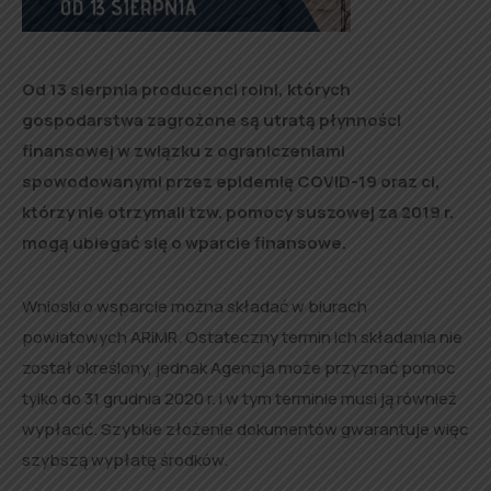
Od 13 sierpnia producenci rolni, których
gospodarstwa zagrożone są utratą płynności
finansowej w związku z ograniczeniami
spowodowanymi przez epidemię COVID-19 oraz ci,
którzy nie otrzymali tzw. pomocy suszowej za 2019 r.
mogą ubiegać się o wparcie finansowe.
Wnioski o wsparcie można składać w biurach
powiatowych ARiMR. Ostateczny termin ich składania nie
został określony, jednak Agencja może przyznać pomoc
tylko do 31 grudnia 2020 r. i w tym terminie musi ją również
wypłacić. Szybkie złożenie dokumentów gwarantuje więc
szybszą wypłatę środków.