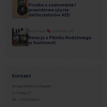
Prośba o szanowanie i
prawidłowe użycie
defibrylatorów AED
Artur Ruka
Comment off
Relacja z Pikniku Rodzinnego
w Suchowoli
Kontakt
Urząd Gminy w Rząśni
ul. 1 Maja 37
98 – 332 Rząśnia