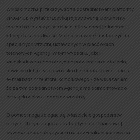
Wnioski można przekazywać za pośrednictwem platformy
ePUAP lub wysłać przesyłką rejestrowaną. Dokumenty
można także złożyć osobiście, o ile w danej jednostce
istnieje taka możliwość. Można je również dostarczyć do
specjalnych wrzutni, ustawionych w placówkach
terenowych Agencji. W tym wypadku, jeżeli
wnioskodawca chce otrzymać potwierdzenie złożenia,
powinien dołączyć do wniosku dane kontaktowe – adres
e- mail bądź nr telefonu komórkowego – ze wskazaniem,
że za tym pośrednictwem Agencja ma poinformować o
przyjęciu wniosku poprzez wrzutnię.
O pomoc mogą ubiegać się właściciele gospodarstw
rolnych, którym zagraża utrata płynności finansowej
wywołana koronakryzysem i nie otrzymali oni pomocy na