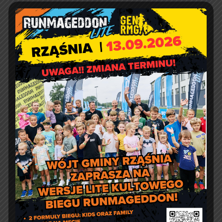
e-doręczenia:
AE:PL-57726-56911-GBSAJ-23
adres email:
gmina@rzasnia.pl
tel. 44 631-71-22 (biuro podawcze)
Godziny otwarcia Urzędu:
pon.: 9:00 – 17:00
wt. – pt.: 7:30 – 15:30
Jakość powietrza