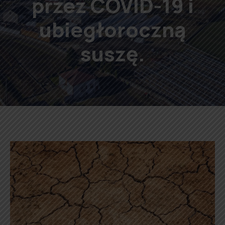
przez COVID-19 i
ubiegłoroczną
suszę.