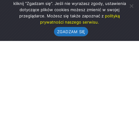
kliknij "Zgadzam się". Jeśli nie wyrażasz zgody, ustawienia
dotyczące plików cookies możesz zmienić w swojej
przeglądarce. Możesz się także zapoznać z
polityką
prywatności naszego serwisu.
ZGADZAM SIĘ
Urząd Gminy w Rząśni
ul. 1 Maja 37
98-332 Rząśnia
AE:PL-57726-56911-GBSAJ-23 (e-doręczenia)
gmina@rzasnia.pl
44 631-71-22 (biuro podawcze)
Godziny otwarcia Urzędu:
pon.: 9.00-17.00