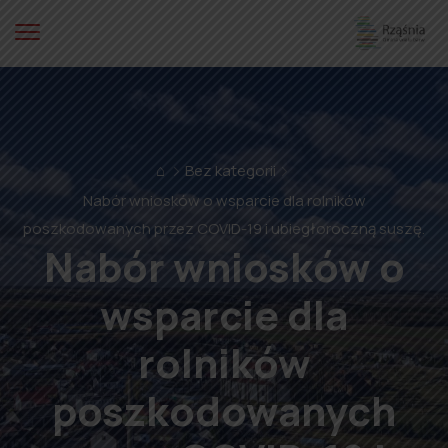
⌂
Bez kategorii
Nabór wniosków o wsparcie dla rolników
poszkodowanych przez COVID-19 i ubiegłoroczną suszę.
Nabór wniosków o
wsparcie dla
rolników
poszkodowanych