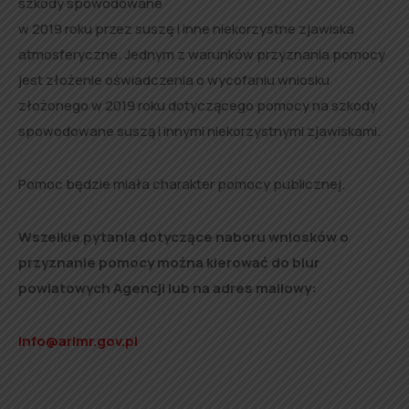
szkody spowodowane
w 2019 roku przez suszę i inne niekorzystne zjawiska
atmosferyczne. Jednym z warunków przyznania pomocy
jest złożenie oświadczenia o wycofaniu wniosku
złożonego w 2019 roku dotyczącego pomocy na szkody
spowodowane suszą i innymi niekorzystnymi zjawiskami.
Pomoc będzie miała charakter pomocy publicznej.
Wszelkie pytania dotyczące naboru wniosków o
przyznanie pomocy można kierować do biur
powiatowych Agencji lub na adres mailowy:
info@arimr.g
ov.pl