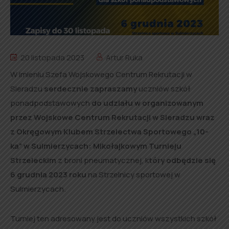
20 listopada 2023
Artur Ruka
W imieniu Szefa Wojskowego Centrum Rekrutacji w
Sieradzu
serdecznie zapraszamy
uczniów szkół
ponadpodstawowych
do udziału w organizowanym
przez Wojskowe Centrum Rekrutacji w Sieradzu wraz
z Okręgowym Klubem Strzelectwa Sportowego „10-
ka” w Sulmierzycach: Mikołajkowym Turnieju
Strzeleckim
z broni pneumatycznej, k
tóry odbędzie się
6 grudnia 2023 roku
na Strzelnicy sportowej w
Sulmierzycach.
Turniej ten adresowany jest do uczniów wszystkich szkół