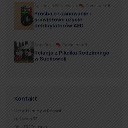
Agnieszka Wiśniewska
Comment off
Prośba o szanowanie i
prawidłowe użycie
defibrylatorów AED
Artur Ruka
Comment off
Relacja z Pikniku Rodzinnego
w Suchowoli
Kontakt
Urząd Gminy w Rząśni
ul. 1 Maja 37
98 – 332 Rząśnia