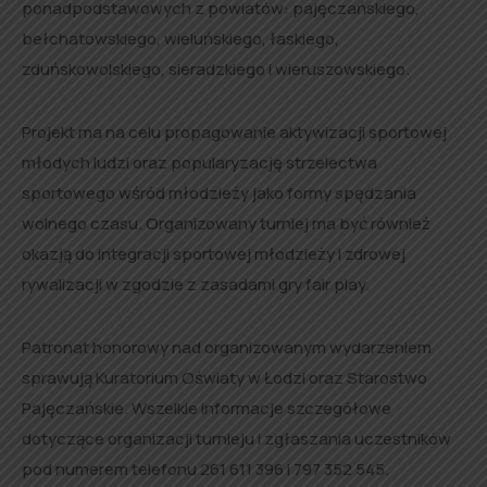
ponadpodstawowych z powiatów: pajęczańskiego,
bełchatowskiego, wieluńskiego, łaskiego,
zduńskowolskiego, sieradzkiego i wieruszowskiego.
Projekt ma na celu propagowanie aktywizacji sportowej
młodych ludzi oraz popularyzację strzelectwa
sportowego wśród młodzieży jako formy spędzania
wolnego czasu. Organizowany turniej ma być również
okazją do integracji sportowej młodzieży i zdrowej
rywalizacji w zgodzie z zasadami gry fair play.
Patronat honorowy nad organizowanym wydarzeniem
sprawują Kuratorium Oświaty w Łodzi oraz Starostwo
Pajęczańskie. Wszelkie informacje szczegółowe
dotyczące organizacji turnieju i zgłaszania uczestników
pod numerem telefonu 261 611 396 i 797 352 545.