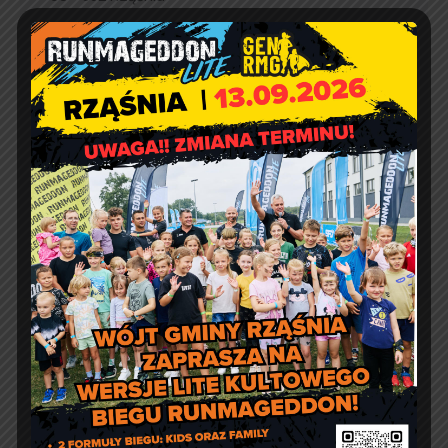
e-doręczenia:
AE:PL-57726-56911-GBSAJ-23
adres email:
gmina@rzasnia.pl
tel. 44 631-71-22 (biuro podawcze)
Godziny otwarcia Urzędu:
pon.: 9:00 – 17:00
wt. – pt.: 7:30 – 15:30
Jakość powietrza