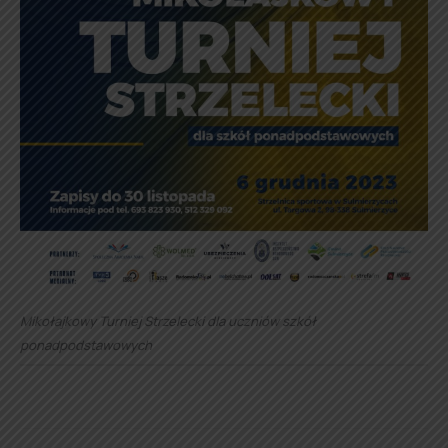
Mikołajkowy Turniej Strzelecki dla uczniów szkół
ponadpodstawowych