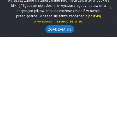
wyrażasz zgodę na zapisywanie informacji zawartej w cookies
kliknij "Zgadzam się". Jeśli nie wyrażasz zgody, ustawienia
dotyczące plików cookies możesz zmienić w swojej
przeglądarce. Możesz się także zapoznać z
polityką
prywatności naszego serwisu.
ZGADZAM SIĘ
Urząd Gminy w Rząśni
ul. 1 Maja 37
98-332 Rząśnia
AE:PL-57726-56911-GBSAJ-23 (e-doręczenia)
gmina@rzasnia.pl
44 631-71-22 (biuro podawcze)
Godziny otwarcia Urzędu:
pon.: 9.00-17.00